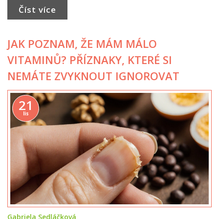
Číst více
JAK POZNAM, ŽE MÁM MÁLO
VITAMINŮ? PŘÍZNAKY, KTERÉ SI
NEMÁTE ZVYKNOUT IGNOROVAT
21
lis
Gabriela Sedláčková