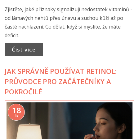
Zjistěte, jaké příznaky signalizují nedostatek vitaminů -
od lámavých nehtů přes únavu a suchou kůži až po
časté nachlazení. Co dělat, když si myslíte, že máte
deficit.
Číst více
JAK SPRÁVNĚ POUŽÍVAT RETINOL:
PRŮVODCE PRO ZAČÁTEČNÍKY A
POKROČILÉ
18
lis