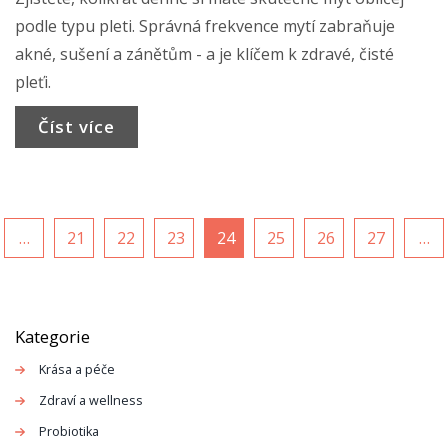
podle typu pleti. Správná frekvence mytí zabraňuje
akné, sušení a zánětům - a je klíčem k zdravé, čisté
pleťi.
Číst více
…
21
22
23
24
25
26
27
…
Kategorie
Krása a péče
Zdraví a wellness
Probiotika