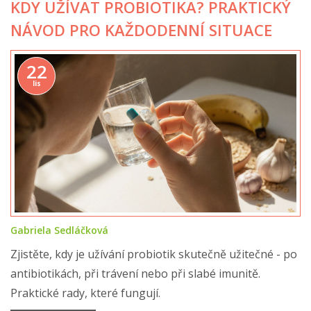
KDY UŽÍVAT PROBIOTIKA? PRAKTICKÝ
NÁVOD PRO KAŽDODENNÍ SITUACE
22
lis
Gabriela Sedláčková
Zjistěte, kdy je užívání probiotik skutečně užitečné - po
antibiotikách, při trávení nebo při slabé imunitě.
Praktické rady, které fungují.