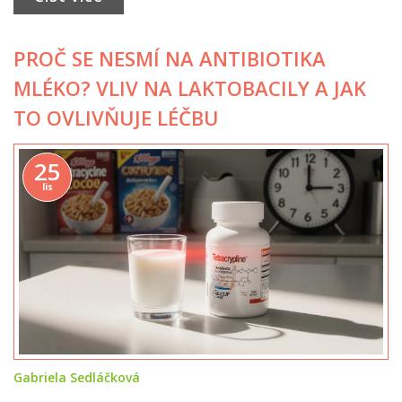
PROČ SE NESMÍ NA ANTIBIOTIKA
MLÉKO? VLIV NA LAKTOBACILY A JAK
TO OVLIVŇUJE LÉČBU
25
lis
Gabriela Sedláčková