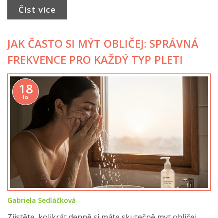
Číst více
JAK ČASTO SI MÝT OBLIČEJ: SPRÁVNÁ
FREKVENCE PRO KAŽDÝ TYP PLETI
18
lis
Gabriela Sedláčková
Zjistěte, kolikrát denně si máte skutečně myt obličej