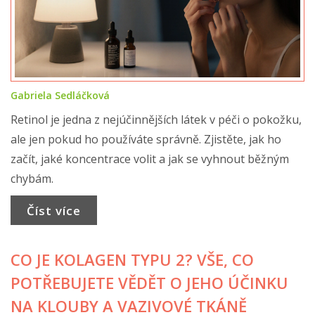
Gabriela Sedláčková
Retinol je jedna z nejúčinnějších látek v péči o pokožku,
ale jen pokud ho používáte správně. Zjistěte, jak ho
začít, jaké koncentrace volit a jak se vyhnout běžným
chybám.
Číst více
CO JE KOLAGEN TYPU 2? VŠE, CO
POTŘEBUJETE VĚDĚT O JEHO ÚČINKU
NA KLOUBY A VAZIVOVÉ TKÁNĚ