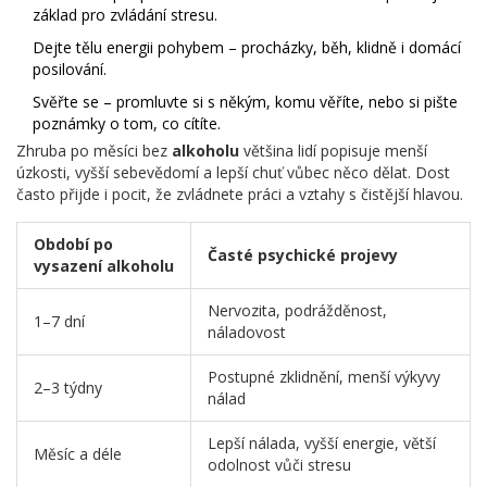
základ pro zvládání stresu.
Dejte tělu energii pohybem – procházky, běh, klidně i domácí
posilování.
Svěřte se – promluvte si s někým, komu věříte, nebo si pište
poznámky o tom, co cítíte.
Zhruba po měsíci bez
alkoholu
většina lidí popisuje menší
úzkosti, vyšší sebevědomí a lepší chuť vůbec něco dělat. Dost
často přijde i pocit, že zvládnete práci a vztahy s čistější hlavou.
Období po
Časté psychické projevy
vysazení alkoholu
Nervozita, podrážděnost,
1–7 dní
náladovost
Postupné zklidnění, menší výkyvy
2–3 týdny
nálad
Lepší nálada, vyšší energie, větší
Měsíc a déle
odolnost vůči stresu