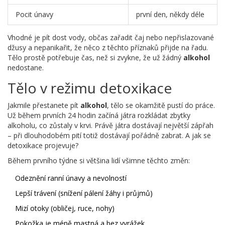
Pocit únavy
první den, někdy déle
Vhodné je pít dost vody, občas zařadit čaj nebo nepřislazované
džusy a nepanikařit, že něco z těchto příznaků přijde na řadu.
Tělo prostě potřebuje čas, než si zvykne, že už žádný
alkohol
nedostane.
Tělo v režimu detoxikace
Jakmile přestanete pít
alkohol
, tělo se okamžitě pustí do práce.
Už během prvních 24 hodin začíná játra rozkládat zbytky
alkoholu, co zůstaly v krvi. Právě játra dostávají největší zápřah
– při dlouhodobém pití totiž dostávají pořádně zabrat. A jak se
detoxikace projevuje?
Během prvního týdne si většina lidí všimne těchto změn:
Odeznění ranní únavy a nevolností
Lepší trávení (snížení pálení žáhy i průjmů)
Mizí otoky (obličej, ruce, nohy)
Pokožka je méně mastná a bez vyrážek