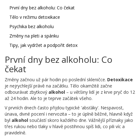
První dny bez alkoholu: Co čekat
Tělo v režimu detoxikace
Psychika bez alkoholu
Změny na pleti a spánku
Tipy, jak vydržet a podpořit detox
První dny bez alkoholu: Co
čekat
Změny začnou už pár hodin po poslední skleničce.
Detoxikace
je nejrychlejší právě na začátku. Tělo okamžitě začne
odbourávat zbytkový
alkohol
– u většiny lidí je z krve pryč do 12
až 24 hodin. Ale to je teprve začátek všeho.
V prvních dnech často přijdou typické 'absťáky'. Nespavost,
únava, divné pocení i nervozita – to je úplně běžné, hlavně když
byl
alkohol
součástí skoro každého dne. Vážnější příznaky jako
třes rukou nebo tlaky v hlavě postihnou spíš lidi, co pili víc a
pravidelně.