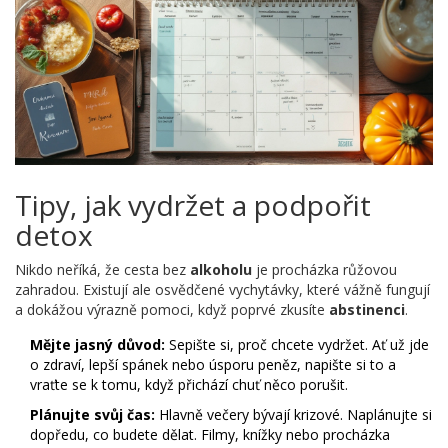
Tipy, jak vydržet a podpořit
detox
Nikdo neříká, že cesta bez
alkoholu
je procházka růžovou
zahradou. Existují ale osvědčené vychytávky, které vážně fungují
a dokážou výrazně pomoci, když poprvé zkusíte
abstinenci
.
Mějte jasný důvod:
Sepište si, proč chcete vydržet. Ať už jde
o zdraví, lepší spánek nebo úsporu peněz, napište si to a
vraťte se k tomu, když přichází chuť něco porušit.
Plánujte svůj čas:
Hlavně večery bývají krizové. Naplánujte si
dopředu, co budete dělat. Filmy, knížky nebo procházka