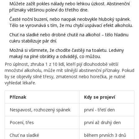
Můžete zažít pokles nálady nebo lehkou úzkost. Abstinenční
příznaky většinou poleví do třetího dne.
Časté noční buzení, nebo naopak neobvykle hluboký spánek.
Tělo se vyrovnává s tím, že mu chybí uspávací efekt alkoholu.
Chuť na sladké nebo drobné chutě na alkohol – tělo hladinu
cukru stabilizuje pár dní.
Možná si všimnete, že chodíte častěji na toaletu. Ledviny
makají na plné obrátky a odvádějí, co můžou.
Pro úplnost, zhruba 1 z 10 lidí, kteří pijí dlouhodobě větší
množství alkoholu, může mít silnější abstinenční příznaky. Pokud
by se objevily silné třesy, zmatenost nebo horečka, je nutné
vyhledat lékaře.
Příznak
Kdy se projeví
Nespavost, rozhozený spánek
první - třetí den
Pocení, třes
první až druhý den
Chuť na sladké
během prvních 3 dnů