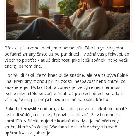
Přestat pít alkohol není jen o pevné vůli. Tělo i mysl rozjedou
pořádné změny často už po pár dnech. Možná vás překvapí, co
všechno pocítíte - ať už drobnosti jako lepší spánek, nebo větší
energii během dne.
Hodně lidí čeká, že to hned bude snadné, ale realita bývá úplně
jiná. První dny mohou přijít úzkosti, nespavost nebo chutě, co
zaženete jen těžko. Dobrá zpráva je, že tyhle nepříjemnosti
rychle mizí a tělo se začne čistit. Už po třech dnech si řada lidí
všímá, že mají jasnější hlavu a méně nafouklé břicho.
Pokud přemýšlíte nad tím, zda si dát pauzu od alkoholu, určitě
se hodí vědět, na co se připravit – a hlavně, že v tom nejste
sami. Dál v článku najdete konkrétní rady a jasné přehledy
změn, které vás čekají. Všechno bez složité vědy a hlavně
upřímně – tak, jak to je.