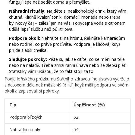
fungují lépe než sedět doma a přemýšlet.
Náhradní rituály:
Najděte si nealkoholický drink, který vám
chutná. Klidně kvalitní tonik, domácí limonáda nebo třeba
bylinkový čaj – záleží jen na vás. I obyčejná voda s citronem
udělá lepší službu než půllitr piva.
Podpora okolí:
Nehrajte si na hrdinu. Řekněte kamarádům
nebo rodině, co právě prožíváte. Podpora je klíčová, když
přijde slabší chvilka.
Sledujte pokroky:
Pište si, jak se cítíte, co se mění na těle
nebo na náladě. Třeba zmizí ranní únava nebo se zlepší pleť.
Statistiky vám ukážou, že to fakt stojí za to.
Podle loňského průzkumu Státního zdravotního ústavu vydrželo
s detoxem déle než měsíc 49 % lidí, když měli podporu ve svém
okolí a zapisovali si pokroky:
Tip
Úspěšnost (%)
Podpora blízkých
62
Náhradní rituály
54