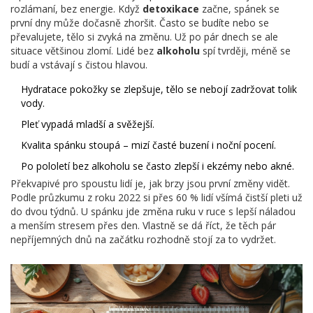
rozlámaní, bez energie. Když
detoxikace
začne, spánek se
první dny může dočasně zhoršit. Často se budíte nebo se
převalujete, tělo si zvyká na změnu. Už po pár dnech se ale
situace většinou zlomí. Lidé bez
alkoholu
spí tvrději, méně se
budí a vstávají s čistou hlavou.
Hydratace pokožky se zlepšuje, tělo se nebojí zadržovat tolik
vody.
Pleť vypadá mladší a svěžejší.
Kvalita spánku stoupá – mizí časté buzení i noční pocení.
Po pololetí bez alkoholu se často zlepší i ekzémy nebo akné.
Překvapivé pro spoustu lidí je, jak brzy jsou první změny vidět.
Podle průzkumu z roku 2022 si přes 60 % lidí všímá čistší pleti už
do dvou týdnů. U spánku jde změna ruku v ruce s lepší náladou
a menším stresem přes den. Vlastně se dá říct, že těch pár
nepříjemných dnů na začátku rozhodně stojí za to vydržet.