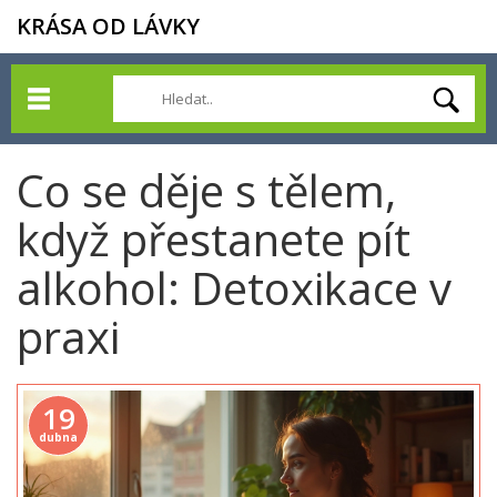
KRÁSA OD LÁVKY
Co se děje s tělem,
když přestanete pít
alkohol: Detoxikace v
praxi
19
dubna