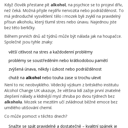
Když člověk přestane pít
alkohol
, na psychice se to projeví dřív,
než čeká. Možná přijde nejdřív nervozita nebo podrážděnost. To
má jednoduché vysvětlení: tělo i mozek byli zvyklí na pravidelný
přísun alkoholu, který tlumil stres nebo únavu. Najednou jste
bez této berličky.
Během prvních dnů až týdnů může být nálada jak na houpačce.
Společné jsou tyhle znaky:
větší citlivost na stres a každodenní problémy
problémy se soustředěním nebo krátkodobou pamětí
zvýšená únava, někdy i úzkost nebo podrážděnost
chutě na
alkohol
nebo touha zase si trochu ulevit
Není to nic neobvyklého. Vědecký výzkum z britského institutu
Alcohol Change UK ukazuje, že většina lidí zažije první znatelné
zlepšení nálady a klidnější mysl zhruba po dvou týdnech bez
alkoholu
. Mozek se mezitím učí zvládnout běžné emoce bez
umělého utišování chemií.
Co může pomoct v těchto dnech?
Snažte se spát pravidelně a dostatečně – kvalitní spánek je