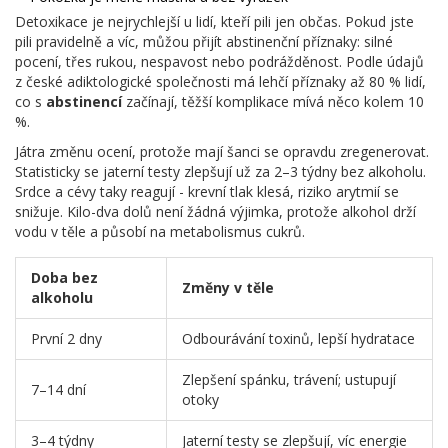
Detoxikace je nejrychlejší u lidí, kteří pili jen občas. Pokud jste
pili pravidelně a víc, můžou přijít abstinenční příznaky: silné
pocení, třes rukou, nespavost nebo podrážděnost. Podle údajů
z české adiktologické společnosti má lehčí příznaky až 80 % lidí,
co s
abstinencí
začínají, těžší komplikace mívá něco kolem 10
%.
Játra změnu ocení, protože mají šanci se opravdu zregenerovat.
Statisticky se jaterní testy zlepšují už za 2–3 týdny bez alkoholu.
Srdce a cévy taky reagují - krevní tlak klesá, riziko arytmií se
snižuje. Kilo-dva dolů není žádná výjimka, protože alkohol drží
vodu v těle a působí na metabolismus cukrů.
Doba bez
Změny v těle
alkoholu
První 2 dny
Odbourávání toxinů, lepší hydratace
Zlepšení spánku, trávení; ustupují
7–14 dní
otoky
3–4 týdny
Jaterní testy se zlepšují, víc energie