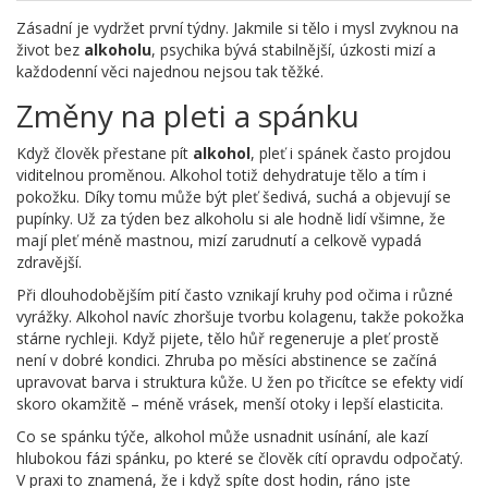
Zásadní je vydržet první týdny. Jakmile si tělo i mysl zvyknou na
život bez
alkoholu
, psychika bývá stabilnější, úzkosti mizí a
každodenní věci najednou nejsou tak těžké.
Změny na pleti a spánku
Když člověk přestane pít
alkohol
, pleť i spánek často projdou
viditelnou proměnou. Alkohol totiž dehydratuje tělo a tím i
pokožku. Díky tomu může být pleť šedivá, suchá a objevují se
pupínky. Už za týden bez alkoholu si ale hodně lidí všimne, že
mají pleť méně mastnou, mizí zarudnutí a celkově vypadá
zdravější.
Při dlouhodobějším pití často vznikají kruhy pod očima i různé
vyrážky. Alkohol navíc zhoršuje tvorbu kolagenu, takže pokožka
stárne rychleji. Když pijete, tělo hůř regeneruje a pleť prostě
není v dobré kondici. Zhruba po měsíci abstinence se začíná
upravovat barva i struktura kůže. U žen po třicítce se efekty vidí
skoro okamžitě – méně vrásek, menší otoky i lepší elasticita.
Co se spánku týče, alkohol může usnadnit usínání, ale kazí
hlubokou fázi spánku, po které se člověk cítí opravdu odpočatý.
V praxi to znamená, že i když spíte dost hodin, ráno jste