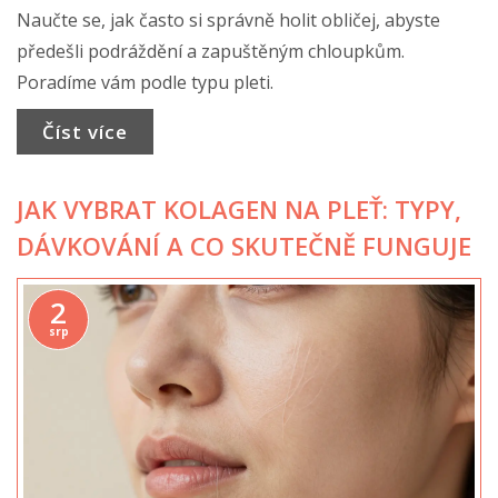
Naučte se, jak často si správně holit obličej, abyste
předešli podráždění a zapuštěným chloupkům.
Poradíme vám podle typu pleti.
Číst více
JAK VYBRAT KOLAGEN NA PLEŤ: TYPY,
DÁVKOVÁNÍ A CO SKUTEČNĚ FUNGUJE
2
srp