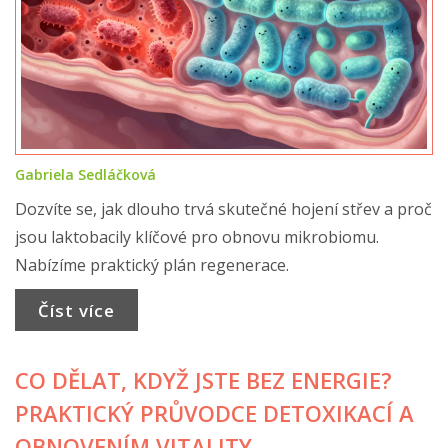
Gabriela Sedláčková
Dozvíte se, jak dlouho trvá skutečné hojení střev a proč
jsou laktobacily klíčové pro obnovu mikrobiomu.
Nabízíme praktický plán regenerace.
Číst více
CO DĚLAT, KDYŽ JSTE BEZ ENERGIE?
PRAKTICKÝ PRŮVODCE DETOXIKACÍ A
OBNOVENÍM VITALITY