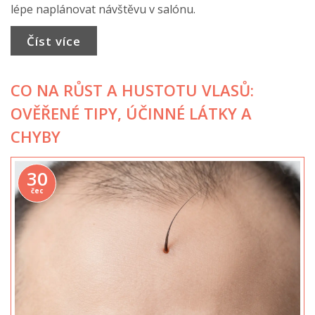
lépe naplánovat návštěvu v salónu.
Číst více
CO NA RŮST A HUSTOTU VLASŮ:
OVĚŘENÉ TIPY, ÚČINNÉ LÁTKY A
CHYBY
30
čec