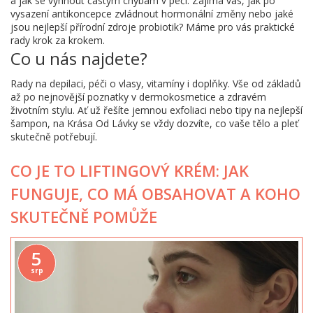
a jak se vyhnout častým chybám v péči. Zajímá vás, jak po
vysazení antikoncepce zvládnout hormonální změny nebo jaké
jsou nejlepší přírodní zdroje probiotik? Máme pro vás praktické
rady krok za krokem.
Co u nás najdete?
Rady na depilaci, péči o vlasy, vitamíny i doplňky. Vše od základů
až po nejnovější poznatky v dermokosmetice a zdravém
životním stylu. Ať už řešíte jemnou exfoliaci nebo tipy na nejlepší
šampon, na Krása Od Lávky se vždy dozvíte, co vaše tělo a pleť
skutečně potřebují.
CO JE TO LIFTINGOVÝ KRÉM: JAK
FUNGUJE, CO MÁ OBSAHOVAT A KOHO
SKUTEČNĚ POMŮŽE
5
srp