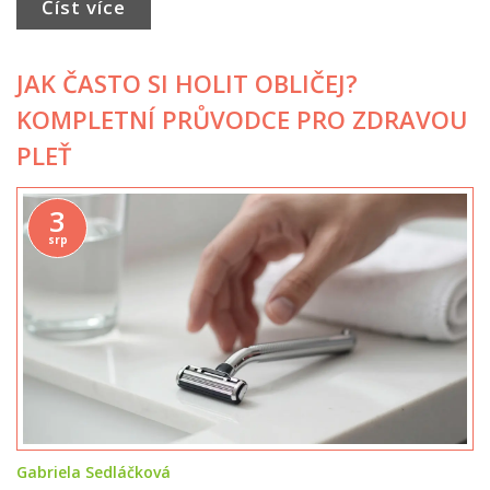
Číst více
JAK ČASTO SI HOLIT OBLIČEJ?
KOMPLETNÍ PRŮVODCE PRO ZDRAVOU
PLEŤ
3
srp
Gabriela Sedláčková