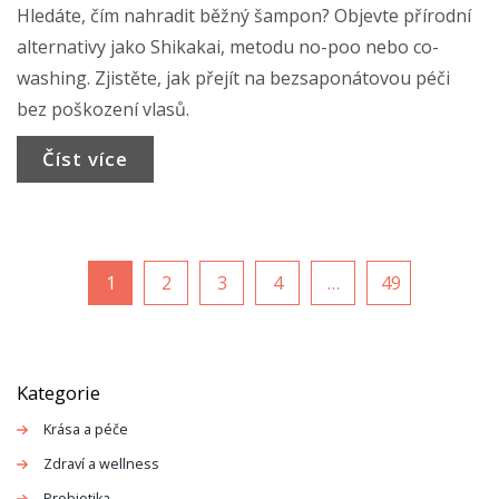
Hledáte, čím nahradit běžný šampon? Objevte přírodní
alternativy jako Shikakai, metodu no-poo nebo co-
washing. Zjistěte, jak přejít na bezsaponátovou péči
bez poškození vlasů.
Číst více
1
2
3
4
…
49
Kategorie
Krása a péče
Zdraví a wellness
Probiotika