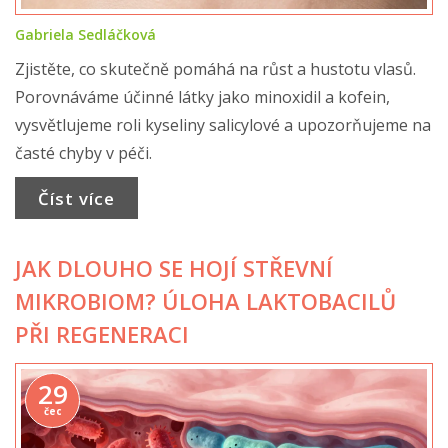
Gabriela Sedláčková
Zjistěte, co skutečně pomáhá na růst a hustotu vlasů.
Porovnáváme účinné látky jako minoxidil a kofein,
vysvětlujeme roli kyseliny salicylové a upozorňujeme na
časté chyby v péči.
Číst více
JAK DLOUHO SE HOJÍ STŘEVNÍ
MIKROBIOM? ÚLOHA LAKTOBACILŮ
PŘI REGENERACI
29
čec