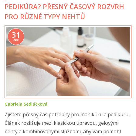
PEDIKÚRA? PŘESNÝ ČASOVÝ ROZVRH
PRO RŮZNÉ TYPY NEHTŮ
31
čec
Gabriela Sedláčková
Zjistěte přesný čas potřebný pro manikúru a pedikúru.
Článek rozlišuje mezi klasickou úpravou, gelovými
nehty a kombinovanými službami, aby vám pomohl