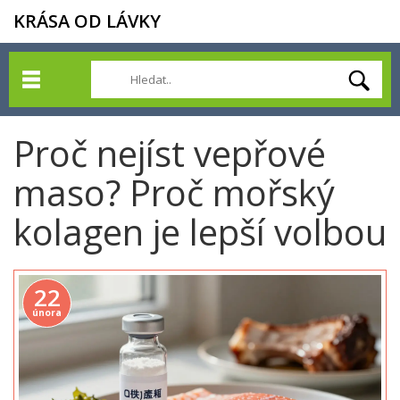
KRÁSA OD LÁVKY
Proč nejíst vepřové
maso? Proč mořský
kolagen je lepší volbou
22
února