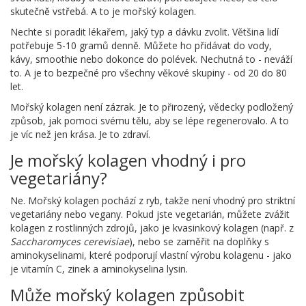
skutečně vstřebá. A to je mořský kolagen.
Nechte si poradit lékařem, jaký typ a dávku zvolit. Většina lidí
potřebuje 5-10 gramů denně. Můžete ho přidávat do vody,
kávy, smoothie nebo dokonce do polévek. Nechutná to - neváží
to. A je to bezpečné pro všechny věkové skupiny - od 20 do 80
let.
Mořský kolagen není zázrak. Je to přirozený, vědecky podložený
způsob, jak pomoci svému tělu, aby se lépe regenerovalo. A to
je víc než jen krása. Je to zdraví.
Je mořský kolagen vhodný i pro
vegetariány?
Ne. Mořský kolagen pochází z ryb, takže není vhodný pro striktní
vegetariány nebo vegany. Pokud jste vegetarián, můžete zvážit
kolagen z rostlinných zdrojů, jako je kvasinkový kolagen (např. z
Saccharomyces cerevisiae
), nebo se zaměřit na doplňky s
aminokyselinami, které podporují vlastní výrobu kolagenu - jako
je vitamín C, zinek a aminokyselina lysin.
Může mořský kolagen způsobit