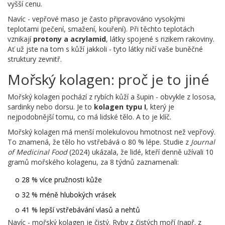
vyšší cenu.
Navíc - vepřové maso je často připravováno vysokými
teplotami (pečení, smažení, kouření). Při těchto teplotách
vznikají
protony a acrylamid
, látky spojené s rizikem rakoviny.
Ať už jste na tom s kůží jakkoli - tyto látky ničí vaše buněčné
struktury zevnitř.
Mořský kolagen: proč je to jiné
Mořský kolagen pochází z rybích kůží a šupin - obvykle z lososa,
sardinky nebo dorsu. Je to
kolagen typu I
, který je
nejpodobnější tomu, co má lidské tělo. A to je klíč.
Mořský kolagen má menší molekulovou hmotnost než vepřový.
To znamená, že tělo ho vstřebává o 80 % lépe. Studie z
Journal
of Medicinal Food
(2024) ukázala, že lidé, kteří denně užívali 10
gramů mořského kolagenu, za 8 týdnů zaznamenali:
o 28 % více pružnosti kůže
o 32 % méně hlubokých vrásek
o 41 % lepší vstřebávání vlasů a nehtů
Navíc - mořský kolagen je čistý. Ryby z čistých moří (např. z