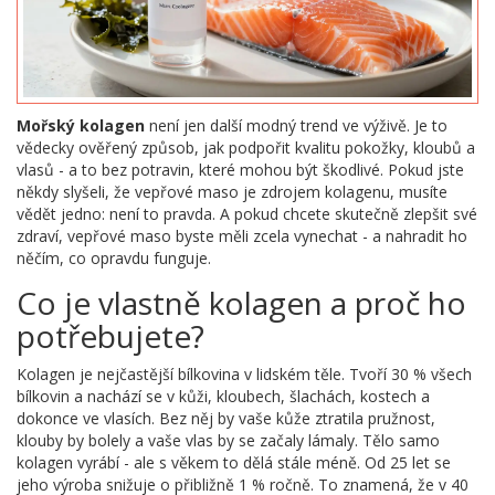
Mořský kolagen
není jen další modný trend ve výživě. Je to
vědecky ověřený způsob, jak podpořit kvalitu pokožky, kloubů a
vlasů - a to bez potravin, které mohou být škodlivé. Pokud jste
někdy slyšeli, že vepřové maso je zdrojem kolagenu, musíte
vědět jedno: není to pravda. A pokud chcete skutečně zlepšit své
zdraví, vepřové maso byste měli zcela vynechat - a nahradit ho
něčím, co opravdu funguje.
Co je vlastně kolagen a proč ho
potřebujete?
Kolagen je nejčastější bílkovina v lidském těle. Tvoří 30 % všech
bílkovin a nachází se v kůži, kloubech, šlachách, kostech a
dokonce ve vlasích. Bez něj by vaše kůže ztratila pružnost,
klouby by bolely a vaše vlas by se začaly lámaly. Tělo samo
kolagen vyrábí - ale s věkem to dělá stále méně. Od 25 let se
jeho výroba snižuje o přibližně 1 % ročně. To znamená, že v 40