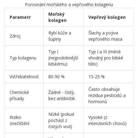
Porovnání mořského a vepřového kolagenu
Mořský
Parametr
Vepřový kolagen
kolagen
Rybí kůže a
Šlachy a pojiva
Zdroj
šupiny
vepřového masa
Typ I
Typ I a III (méně
Typ kolagenu
(nejpodobnější
vhodný pro lidské
lidskému)
tělo)
Vstřebatelnost
80-90 %
15-25 %
Často obsahuje
Chemické
Žádné - čistý,
rezidua pesticidů a
přísady
bez antibiotik
hormonů
Nízké (pokud
Riziko
Vysoké (z
pochází z
znečištění
intenzivních chovů)
čistých vod)