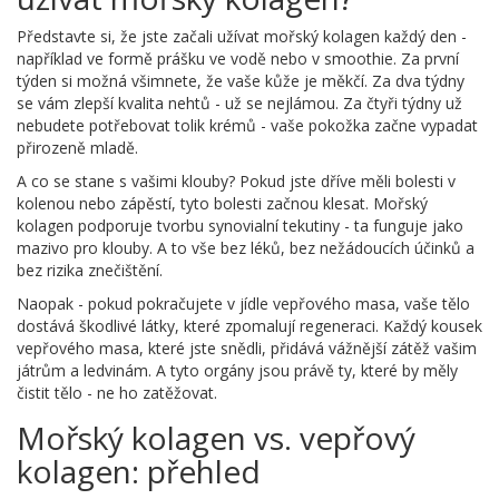
Představte si, že jste začali užívat mořský kolagen každý den -
například ve formě prášku ve vodě nebo v smoothie. Za první
týden si možná všimnete, že vaše kůže je měkčí. Za dva týdny
se vám zlepší kvalita nehtů - už se nejlámou. Za čtyři týdny už
nebudete potřebovat tolik krémů - vaše pokožka začne vypadat
přirozeně mladě.
A co se stane s vašimi klouby? Pokud jste dříve měli bolesti v
kolenou nebo zápěstí, tyto bolesti začnou klesat. Mořský
kolagen podporuje tvorbu synovialní tekutiny - ta funguje jako
mazivo pro klouby. A to vše bez léků, bez nežádoucích účinků a
bez rizika znečištění.
Naopak - pokud pokračujete v jídle vepřového masa, vaše tělo
dostává škodlivé látky, které zpomalují regeneraci. Každý kousek
vepřového masa, které jste snědli, přidává vážnější zátěž vašim
játrům a ledvinám. A tyto orgány jsou právě ty, které by měly
čistit tělo - ne ho zatěžovat.
Mořský kolagen vs. vepřový
kolagen: přehled