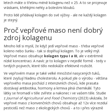
letech máte o třetinu méně kolagenu než v 25. A to se projevuje
vráskami, křehkými nehty a bolestmi kloubů.
Proto lidé přidávají kolagen do své výživy - ale ne každý kolagen
je stejný.
Proč vepřové maso není dobrý
zdroj kolagenu
Mnoho lidí si myslí, že když jedí vepřové maso - třeba vepřové
koleno nebo šunku - tak si doplňují kolagen. To je velký mýl.
Vepřové maso obsahuje
kolagen typu I a III
, ale v extrémně
nízké koncentraci. A navíc je to kolagen v nejedlé formě - tedy v
tvrdých pojivech, které tělo nedokáže efektivně rozložit.
Ve vepřovém mase je také velké množství nasycených tuků,
které zvyšují hladinu cholesterolu. A pokud jde o výrobu - většina
vepřového masa pochází z intenzivních chovů, kde prasata
dostávají antibiotika, hormony a krmiva plná chemikálií. Tyto
látky se hromadí v těle zvířete a nakonec i ve vašem těle. Studie
z
Journal of Agricultural and Food Chemistry
(2023) ukázala, že
vepřové maso z konvenčních chovů obsahuje až 12x více reziduí
pesticidů než maso z ekologických chovů - a to i přes výrazně