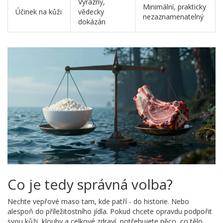
Výrazný,
Minimální, prakticky
Účinek na kůži
vědecky
nezaznamenatelný
dokázán
Co je tedy správná volba?
Nechte vepřové maso tam, kde patří - do historie. Nebo
alespoň do příležitostního jídla. Pokud chcete opravdu podpořit
svou kůži, klouby a celkové zdraví, potřebujete něco, co tělo