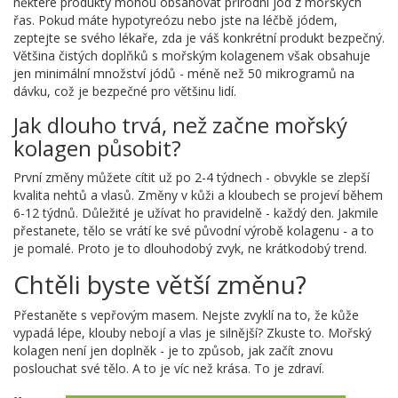
některé produkty mohou obsahovat přírodní jód z mořských
řas. Pokud máte hypotyreózu nebo jste na léčbě jódem,
zeptejte se svého lékaře, zda je váš konkrétní produkt bezpečný.
Většina čistých doplňků s mořským kolagenem však obsahuje
jen minimální množství jódů - méně než 50 mikrogramů na
dávku, což je bezpečné pro většinu lidí.
Jak dlouho trvá, než začne mořský
kolagen působit?
První změny můžete cítit už po 2-4 týdnech - obvykle se zlepší
kvalita nehtů a vlasů. Změny v kůži a kloubech se projeví během
6-12 týdnů. Důležité je užívat ho pravidelně - každý den. Jakmile
přestanete, tělo se vrátí ke své původní výrobě kolagenu - a to
je pomalé. Proto je to dlouhodobý zvyk, ne krátkodobý trend.
Chtěli byste větší změnu?
Přestaněte s vepřovým masem. Nejste zvyklí na to, že kůže
vypadá lépe, klouby nebojí a vlas je silnější? Zkuste to. Mořský
kolagen není jen doplněk - je to způsob, jak začít znovu
poslouchat své tělo. A to je víc než krása. To je zdraví.