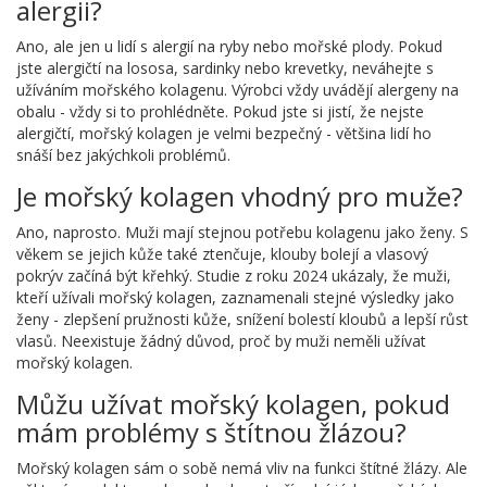
alergii?
Ano, ale jen u lidí s alergií na ryby nebo mořské plody. Pokud
jste alergičtí na lososa, sardinky nebo krevetky, neváhejte s
užíváním mořského kolagenu. Výrobci vždy uvádějí alergeny na
obalu - vždy si to prohlédněte. Pokud jste si jistí, že nejste
alergičtí, mořský kolagen je velmi bezpečný - většina lidí ho
snáší bez jakýchkoli problémů.
Je mořský kolagen vhodný pro muže?
Ano, naprosto. Muži mají stejnou potřebu kolagenu jako ženy. S
věkem se jejich kůže také ztenčuje, klouby bolejí a vlasový
pokrýv začíná být křehký. Studie z roku 2024 ukázaly, že muži,
kteří užívali mořský kolagen, zaznamenali stejné výsledky jako
ženy - zlepšení pružnosti kůže, snížení bolestí kloubů a lepší růst
vlasů. Neexistuje žádný důvod, proč by muži neměli užívat
mořský kolagen.
Můžu užívat mořský kolagen, pokud
mám problémy s štítnou žlázou?
Mořský kolagen sám o sobě nemá vliv na funkci štítné žlázy. Ale