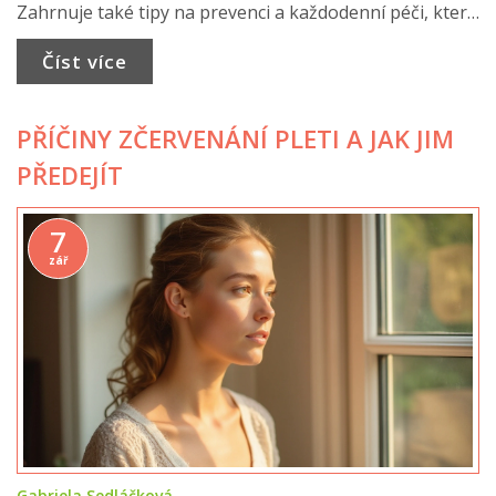
Zahrnuje také tipy na prevenci a každodenní péči, která
může pomoci předejít tomuto problému.
Číst více
PŘÍČINY ZČERVENÁNÍ PLETI A JAK JIM
PŘEDEJÍT
7
zář
Gabriela Sedláčková