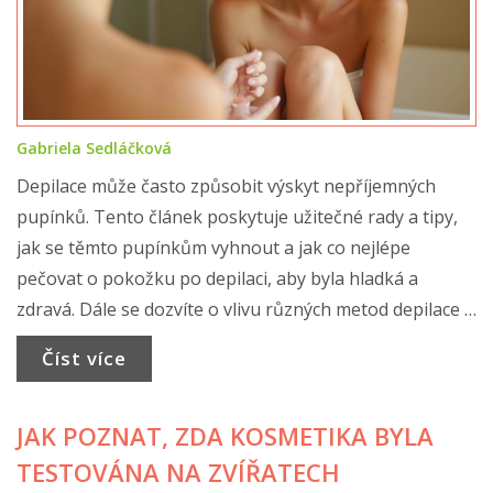
Gabriela Sedláčková
Depilace může často způsobit výskyt nepříjemných
pupínků. Tento článek poskytuje užitečné rady a tipy,
jak se těmto pupínkům vyhnout a jak co nejlépe
pečovat o pokožku po depilaci, aby byla hladká a
zdravá. Dále se dozvíte o vlivu různých metod depilace a
o tom, jaký typ péče je pro vaši pleť nejvhodnější.
Číst více
JAK POZNAT, ZDA KOSMETIKA BYLA
TESTOVÁNA NA ZVÍŘATECH