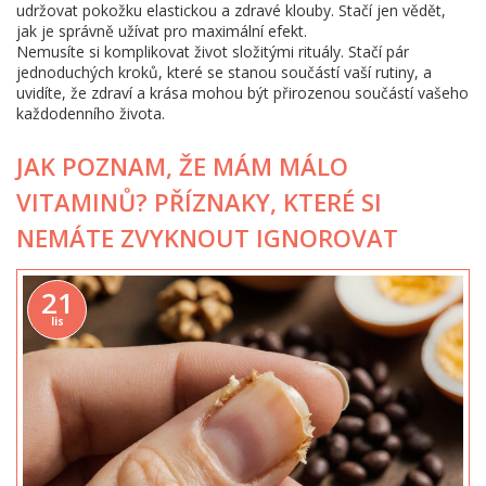
udržovat pokožku elastickou a zdravé klouby. Stačí jen vědět,
jak je správně užívat pro maximální efekt.
Nemusíte si komplikovat život složitými rituály. Stačí pár
jednoduchých kroků, které se stanou součástí vaší rutiny, a
uvidíte, že zdraví a krása mohou být přirozenou součástí vašeho
každodenního života.
JAK POZNAM, ŽE MÁM MÁLO
VITAMINŮ? PŘÍZNAKY, KTERÉ SI
NEMÁTE ZVYKNOUT IGNOROVAT
21
lis