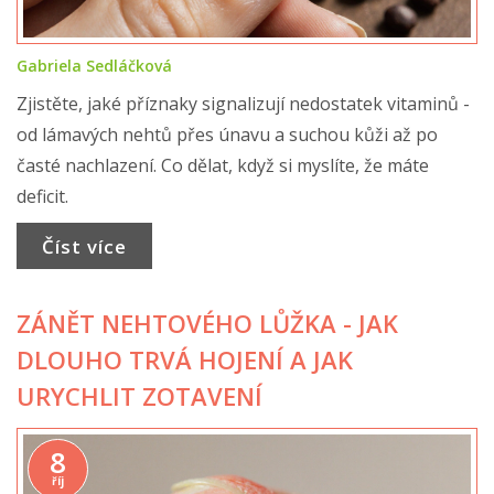
Gabriela Sedláčková
Zjistěte, jaké příznaky signalizují nedostatek vitaminů -
od lámavých nehtů přes únavu a suchou kůži až po
časté nachlazení. Co dělat, když si myslíte, že máte
deficit.
Číst více
ZÁNĚT NEHTOVÉHO LŮŽKA - JAK
DLOUHO TRVÁ HOJENÍ A JAK
URYCHLIT ZOTAVENÍ
8
říj