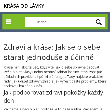
KRÁSA OD LÁVKY
Zdraví a krása: Jak se o sebe
starat jednoduše a účinně
Krása není složitá věc, když víte, jak o sebe správně pečovat.
Péče o pleť, vlasy i nehty nemusí zabírat hodiny, stačí znát pár
základních pravidel a tipů, které fungují. Tady najdete praktické
rady, jak udržet zdravý vzhled a jak vyřešit časté problémy, které
potkávají každého z nás.
Jak podporovat zdraví pokožky každý
den
Začneme s péčí o pleť, protože je to naše vizitka. Základem je