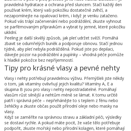
pravidelná hydratace a ochrana před sluncem. Stačí každý den
používat krém, který vaši pokožku dostatečně zvlhčí, a
nezapomínejte na opalovací krém, i když je venku zataženo.
Pokud vás trápí začervenání nebo podráždění, zkuste vyhnout
se parfémovaným přípravkům a vybrat ty jemné, které pokožku
uklidní.
Peeling je další skvělý způsob, jak pleť udržet svěží. Pomáhá
zbavit se odumřelých buněk a podporuje obnovu. Stačí jednou
týdně, aby pleť nebyla podrážděná. Pokud jste po depilaci,
dávejte pozor na podráždění a pupínky – vhodná péče pomůže
k hladké pokožce bez nepříjemností.
Tipy pro krásné vlasy a pevné nehty
Vlasy i nehty potřebují pravidelnou výživu. Přemýšleli jste někdy
o tom, jak vitamíny ovlivňují jejich kvalitu? Vitamíny A, E a
skupina B jsou pro vlasy i nehty nepostradatelné. Pomáhají
vlasům růst silnější a nehtům méně se lámat. K tomu určitě
patří i správná péče – nepřehánějte to s teplem z fénu nebo
žehličky a zkuste občas použít přírodní oleje nebo masky na
vlasy.
Když se zaměříte na správnou stravu a základní péči, výsledky
se dostaví rychle. A pokud máte pocit, že vaše tělo potřebuje
podpořit, zkuste mořský nebo přírodní kolagen, které pomáhají