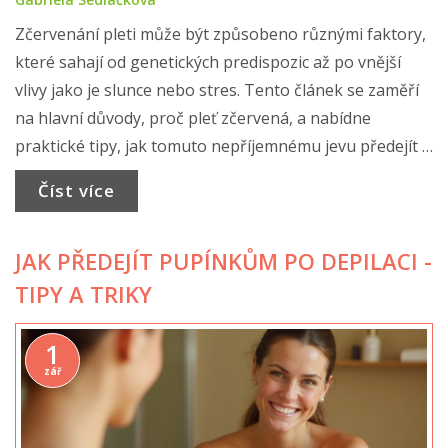
Zčervenání pleti může být způsobeno různými faktory,
které sahají od genetických predispozic až po vnější
vlivy jako je slunce nebo stres. Tento článek se zaměří
na hlavní důvody, proč pleť zčervená, a nabídne
praktické tipy, jak tomuto nepříjemnému jevu předejít a
udržet pleť zdravou a krásnou.
Číst více
JAK PŘEDEJÍT PUPÍNKŮM PO DEPILACI -
TIPY A TRIKY
1
zář