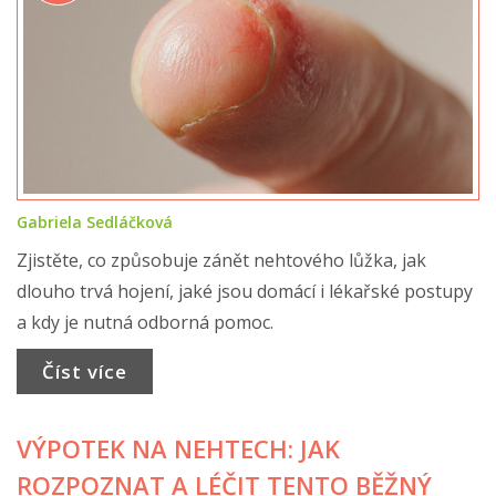
Gabriela Sedláčková
Zjistěte, co způsobuje zánět nehtového lůžka, jak
dlouho trvá hojení, jaké jsou domácí i lékařské postupy
a kdy je nutná odborná pomoc.
Číst více
VÝPOTEK NA NEHTECH: JAK
ROZPOZNAT A LÉČIT TENTO BĚŽNÝ