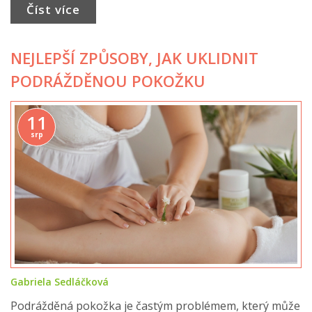
Číst více
NEJLEPŠÍ ZPŮSOBY, JAK UKLIDNIT
PODRÁŽDĚNOU POKOŽKU
11
srp
Gabriela Sedláčková
Podrážděná pokožka je častým problémem, který může