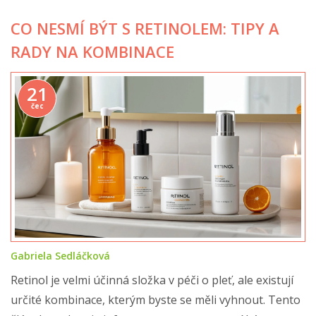
CO NESMÍ BÝT S RETINOLEM: TIPY A
RADY NA KOMBINACE
21
čec
Gabriela Sedláčková
Retinol je velmi účinná složka v péči o pleť, ale existují
určité kombinace, kterým byste se měli vyhnout. Tento