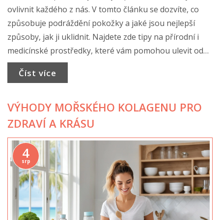
ovlivnit každého z nás. V tomto článku se dozvíte, co
způsobuje podráždění pokožky a jaké jsou nejlepší
způsoby, jak ji uklidnit. Najdete zde tipy na přírodní i
medicínské prostředky, které vám pomohou ulevit od
nepříjemných pocitů a znovu navrátit pokožce zdravý
Číst více
vzhled.
VÝHODY MOŘSKÉHO KOLAGENU PRO
ZDRAVÍ A KRÁSU
4
srp