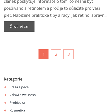
článek poskytuje informace o tom, co nesmí být
používáno s retinolem a proč je to důležité pro vaši
pleť. Nabízíme praktické tipy a rady, jak retinol správně
zařadit do své kosmetické rutiny a maximalizovat jeho
Číst více
benefity.
1
2
3
Kategorie
Krása a péče
Zdraví a wellness
Probiotika
Kosmetika