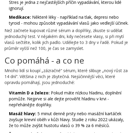
Stres je jedna z nejčastějších příčin vypadávání, kterou lidé
ignorují.
Medikace:
Některé léky - například na tlak, depresi nebo
tyroid - mohou způsobit vypadávání vlasů jako vedlejší účinek.
Než začnete kupovat různé sérum a doplňky, zkuste si udělat
jednoduchý test. V nějakém dni, kdy nečesete vlasy, si při mytí
vlasů sečtěte, kolik jich padlo. Udělejte to 3 dny v řadě. Pokud je
průměr vyšší než 100, je čas se zamyslet.
Co pomáhá - a co ne
Mnoho lidí si koupí „zázračné“ sérum, které slibuje „nový růst za
14 dní“. Většina z nich je zbytečná. Nejúčinnější věci, které
opravdu pomáhají, jsou jednoduché:
Vitamín D a železo:
Pokud máte nízkou hladinu, doplnění
pomůže. Nejprve si ale dejte prověřit hladinu v krvi -
nepřehánějte doplňky.
Masáž hlavy:
5 minut denně prsty nebo masážní kartáček
zvyšuje krevní oběh v kůži hlavy. Studie z roku 2022 ukázaly,
že to může zvýšit hustotu vlasů o 39 % za 6 měsíců.