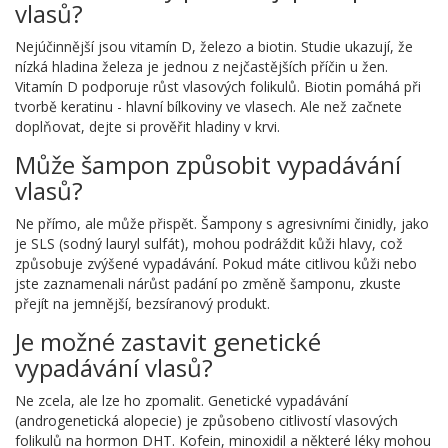
vlasů?
Nejúčinnější jsou vitamín D, železo a biotin. Studie ukazují, že
nízká hladina železa je jednou z nejčastějších příčin u žen.
Vitamín D podporuje růst vlasových folikulů. Biotin pomáhá při
tvorbě keratinu - hlavní bílkoviny ve vlasech. Ale než začnete
doplňovat, dejte si prověřit hladiny v krvi.
Může šampon způsobit vypadávání
vlasů?
Ne přímo, ale může přispět. Šampony s agresivními činidly, jako
je SLS (sodný lauryl sulfát), mohou podráždit kůži hlavy, což
způsobuje zvýšené vypadávání. Pokud máte citlivou kůži nebo
jste zaznamenali nárůst padání po změně šamponu, zkuste
přejít na jemnější, bezsíranový produkt.
Je možné zastavit genetické
vypadávání vlasů?
Ne zcela, ale lze ho zpomalit. Genetické vypadávání
(androgenetická alopecie) je způsobeno citlivostí vlasových
folikulů na hormon DHT. Kofein, minoxidil a některé léky mohou