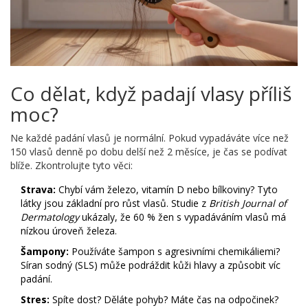
Co dělat, když padají vlasy příliš
moc?
Ne každé padání vlasů je normální. Pokud vypadáváte více než
150 vlasů denně po dobu delší než 2 měsíce, je čas se podívat
blíže. Zkontrolujte tyto věci:
Strava:
Chybí vám železo, vitamín D nebo bílkoviny? Tyto
látky jsou základní pro růst vlasů. Studie z
British Journal of
Dermatology
ukázaly, že 60 % žen s vypadáváním vlasů má
nízkou úroveň železa.
Šampony:
Používáte šampon s agresivními chemikáliemi?
Síran sodný (SLS) může podráždit kůži hlavy a způsobit víc
padání.
Stres:
Spíte dost? Děláte pohyb? Máte čas na odpočinek?