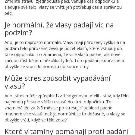
Změňte stravu, zjednodušte péči, věnujte čas odpočinku a
sledujte své tělo. Vlasy se vrátí. Jen potřebují čas a správnou
péči.
Je normální, že vlasy padají víc na
podzim?
Ano, je to naprosto normální. Vlasy mají přirozený cyklus a na
podzim tělo přirozeně zvyšuje počet vlasů, které vstupují do
fáze odpočinku. To znamená, že více vlasů padne, ale nové
začnou růst během několika týdnů. Toto padání je dočasné a
obvykle se vrací do normálu do konce zimy.
Může stres způsobit vypadávání
vlasů?
Ano, stres může způsobit tzv. telogenovou efelii - stav, kdy tělo
najednou přesune většinu vlasů do fáze odpočinku. To
znamená, že za 2-3 měsíce po stresující události padne
mnohem více vlasů, než je normální. Je to dočasné, a vlasy se
obvykle vrátí, když se tělo zotaví.
Které vitamíny pomáhají proti padání