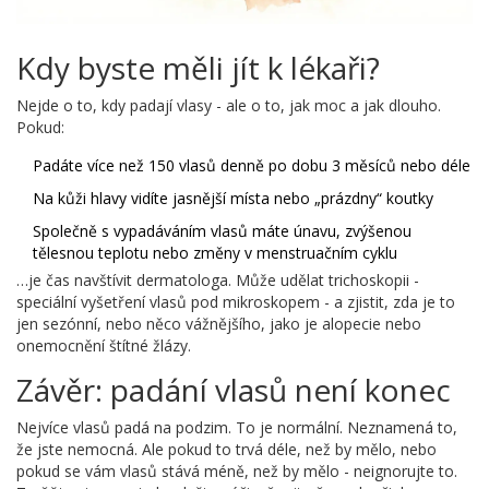
Kdy byste měli jít k lékaři?
Nejde o to, kdy padají vlasy - ale o to, jak moc a jak dlouho.
Pokud:
Padáte více než 150 vlasů denně po dobu 3 měsíců nebo déle
Na kůži hlavy vidíte jasnější místa nebo „prázdny“ koutky
Společně s vypadáváním vlasů máte únavu, zvýšenou
tělesnou teplotu nebo změny v menstruačním cyklu
…je čas navštívit dermatologa. Může udělat trichoskopii -
speciální vyšetření vlasů pod mikroskopem - a zjistit, zda je to
jen sezónní, nebo něco vážnějšího, jako je alopecie nebo
onemocnění štítné žlázy.
Závěr: padání vlasů není konec
Nejvíce vlasů padá na podzim. To je normální. Neznamená to,
že jste nemocná. Ale pokud to trvá déle, než by mělo, nebo
pokud se vám vlasů stává méně, než by mělo - neignorujte to.