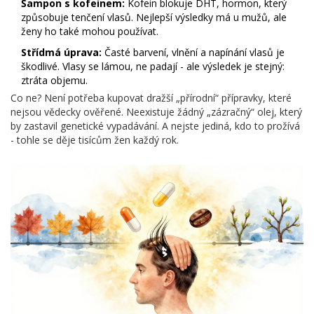
Šampon s kofeinem:
Kofein blokuje DHT, hormon, který
způsobuje tenčení vlasů. Nejlepší výsledky má u mužů, ale
ženy ho také mohou používat.
Střídmá úprava:
Časté barvení, vlnění a napínání vlasů je
škodlivé. Vlasy se lámou, ne padají - ale výsledek je stejný:
ztráta objemu.
Co ne? Není potřeba kupovat dražší „přírodní“ přípravky, které
nejsou vědecky ověřené. Neexistuje žádný „zázračný“ olej, který
by zastavil genetické vypadávání. A nejste jediná, kdo to prožívá
- tohle se děje tisícům žen každý rok.