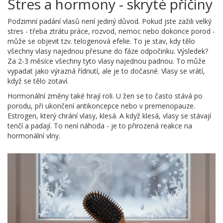
Stres a hormony - skryté příčiny
Podzimní padání vlasů není jediný důvod. Pokud jste zažili velký
stres - třeba ztrátu práce, rozvod, nemoc nebo dokonce porod -
může se objevit tzv. telogenová efelie. To je stav, kdy tělo
všechny vlasy najednou přesune do fáze odpočinku. Výsledek?
Za 2-3 měsíce všechny tyto vlasy najednou padnou. To může
vypadat jako výrazná řídnutí, ale je to dočasné. Vlasy se vrátí,
když se tělo zotaví.
Hormonální změny také hrají roli. U žen se to často stává po
porodu, při ukončení antikoncepce nebo v premenopauze.
Estrogen, který chrání vlasy, klesá. A když klesá, vlasy se stávají
tenčí a padají. To není náhoda - je to přirozená reakce na
hormonální vlny.