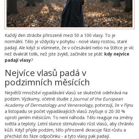
Každý den ztrácíte přirozeně mezi 50 a 100 vlasy. To je
normální. Tělo je vždycky v pohybu - nové vlasy rostou, staré
padají. Ale když si všimnete, že v očesávání nebo na štětce je víc
než dvakrát tolik, než jste zvyklí, začínáte se ptát:
kdy nejvíce
padají vlasy
?
Nejvíce vlasů padá v
podzimních měsících
Největší množství vypadávání vlasů se skutečně odehrává na
podzim. Výzkumy, včetně studie z
Journal of the European
Academy of Dermatology and Venereology
, potvrzují, že v říjnu
a listopadu se počet vypadávajících vlasů zvyšuje o 20-30 %
oproti jarním měsícům. To není náhoda. Tělo reaguje na změny
světla a teploty. Letní slunce stimulovalo růst vlasů, aby chránilo
kůži. Když přijde podzim, tělo přirozeně zkracuje fázi růstu a
přechází do fáze odpočinku - a tyto vlasy pak padají.