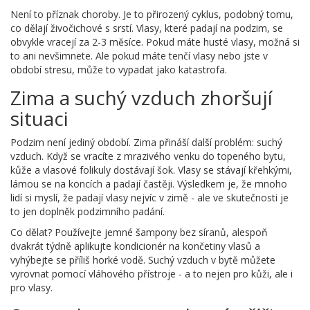
Není to příznak choroby. Je to přirozený cyklus, podobný tomu,
co dělají živočichové s srstí. Vlasy, které padají na podzim, se
obvykle vracejí za 2-3 měsíce. Pokud máte husté vlasy, možná si
to ani nevšimnete. Ale pokud máte tenčí vlasy nebo jste v
období stresu, může to vypadat jako katastrofa.
Zima a suchý vzduch zhoršují
situaci
Podzim není jediný období. Zima přináší další problém: suchý
vzduch. Když se vracíte z mrazivého venku do topeného bytu,
kůže a vlasové folikuly dostávají šok. Vlasy se stávají křehkými,
lámou se na koncích a padají častěji. Výsledkem je, že mnoho
lidí si myslí, že padají vlasy nejvíc v zimě - ale ve skutečnosti je
to jen doplněk podzimního padání.
Co dělat? Používejte jemné šampony bez síranů, alespoň
dvakrát týdně aplikujte kondicionér na končetiny vlasů a
vyhýbejte se příliš horké vodě. Suchý vzduch v bytě můžete
vyrovnat pomocí vláhového přístroje - a to nejen pro kůži, ale i
pro vlasy.