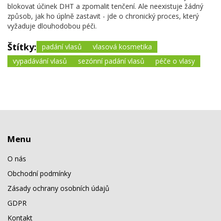
blokovat účinek DHT a zpomalit tenčení. Ale neexistuje žádný
způsob, jak ho úplně zastavit - jde o chronický proces, který
vyžaduje dlouhodobou péči.
Štítky:
padání vlasů
vlasová kosmetika
vypadávání vlasů
sezónní padání vlasů
péče o vlasy
Menu
O nás
Obchodní podmínky
Zásady ochrany osobních údajů
GDPR
Kontakt