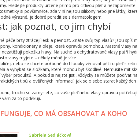
. Hledejte produkty určené přímo pro citlivou pleť a nezapomeňte
kosmetiky si povšimněte, zda v ní nejsou silikony nebo jiné látky, kter
hodně výrazné, je dobré poradit se s dermatologem.
t: jak poznat, co jim chybí
é péče brzy ztrácejí lesk a pevnost. Znáte svůj typ vlasů? Jsou spíš 
pony, kondicionéry a oleje, které opravdu pomohou. Mastné vlasy na
ré nezatěžují pokožku hlavy. Na suché a dehydratované vlasy patří hyd
asto vlasy myjete – někdy méně je více.
 obličej, nebo se chcete pořádně do hloubky věnovat péči o pleť s reti
těla a vyhýbat se složkám, které mohou být škodlivé. Nemusíte mít sk
í výběr produktů. A pokud si nejste jisti, vždycky se můžete podívat n
ktických tipů a ověřených informací, jak se o sebe starat každý den
nu, trochu se zamyslete, co vaše pleť nebo vlasy opravdu potřebují
y vám za to poděkují.
AK FUNGUJE, CO MÁ OBSAHOVAT A KOHO
Gabriela Sedláčková