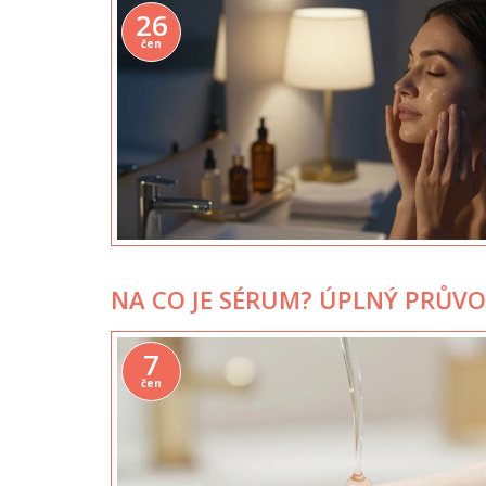
26
čen
NA CO JE SÉRUM? ÚPLNÝ PRŮVO
7
čen