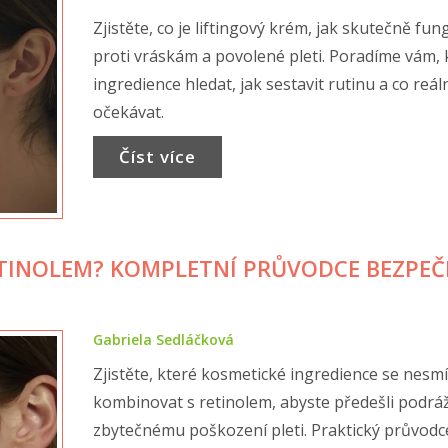
Zjistěte, co je liftingový krém, jak skutečně fun
proti vráskám a povolené pleti. Poradíme vám, 
ingredience hledat, jak sestavit rutinu a co reál
očekávat.
Číst více
ETINOLEM? KOMPLETNÍ PRŮVODCE BEZPE
Gabriela Sedláčková
Zjistěte, které kosmetické ingredience se nesmí
kombinovat s retinolem, abyste předešli podrá
zbytečnému poškození pleti. Praktický průvodc