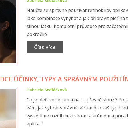
Gabriela Sedláčková
Naučte se správně používat retinol: kdy aplikov
jaké kombinace vyhýbat a jak připravit pleť na 
silnou látku. Kompletní průvodce pro začátečník
pokročilé.
Číst více
DCE ÚČINKY, TYPY A SPRÁVNÝM POUŽITÍ
Gabriela Sedláčková
Co je pleťové sérum a na co přesně slouží? Po
vám, jak vybrat správné sérum pro váš typ pleti
vysvětlíme rozdíl mezi sérem a krémem a porad
aplikací.