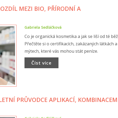
OZDÍL MEZI BIO, PŘÍRODNÍ A
Gabriela Sedláčková
Co je organická kosmetika a jak se liší od té bě
Přečtěte si o certifikacích, zakázaných látkách a
mýtech, které vás mohou stát peníze.
Číst více
ETNÍ PRŮVODCE APLIKACÍ, KOMBINACEM