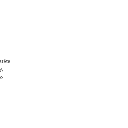
stěte
y,
ro