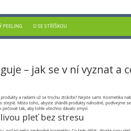
Ý PEELING
O SE STŘÍŠKOU
uje – jak se v ní vyznat a c
a produkty a radami už se trochu ztrácíte? Nejste sami. Kosmetika nab
 stejně. Místo toho, abyste sháněli produkty náhodně, podívejme se,
ak pečovat tak, aby tohle všechno dávalo smysl.
tlivou pleť bez stresu
esu, počasí nebo nevhodné kosmetiky. Co tedy dělat, abyste svou pleť z