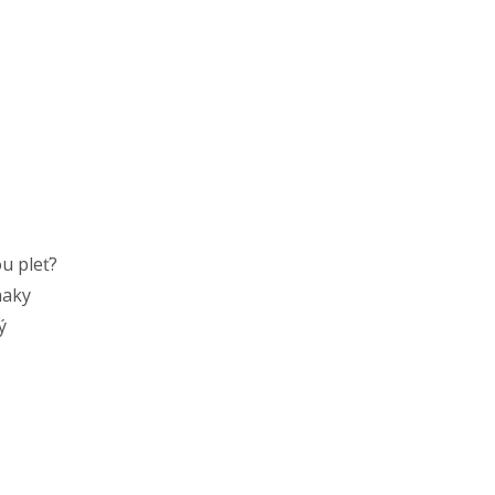
u pleť?
naky
ý