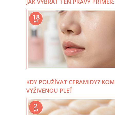
JAK VYBRAT TEN PRAVÝ PRIMER
18
kvě
KDY POUŽÍVAT CERAMIDY? KOM
VYŽIVENOU PLEŤ
2
kvě