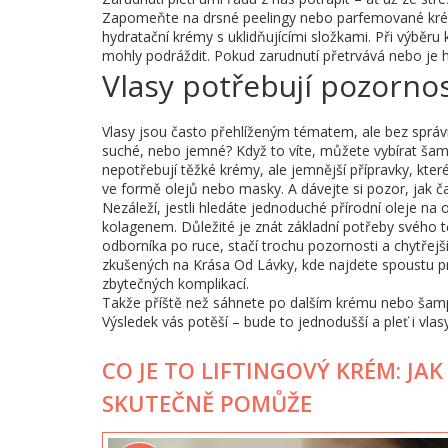
Zapomeňte na drsné peelingy nebo parfemované krémy
hydratační krémy s uklidňujícími složkami. Při výběru 
mohly podráždit. Pokud zarudnutí přetrvává nebo je 
Vlasy potřebují pozornos
Vlasy jsou často přehlíženým tématem, ale bez správn
suché, nebo jemné? Když to víte, můžete vybírat šam
nepotřebují těžké krémy, ale jemnější přípravky, kte
ve formě olejů nebo masky. A dávejte si pozor, jak č
Nezáleží, jestli hledáte jednoduché přírodní oleje na
kolagenem. Důležité je znát základní potřeby svého 
odborníka po ruce, stačí trochu pozornosti a chytřejš
zkušených na Krása Od Lávky, kde najdete spoustu pra
zbytečných komplikací.
Takže příště než sáhnete po dalším krému nebo šampo
Výsledek vás potěší – bude to jednodušší a pleť i vlas
CO JE TO LIFTINGOVÝ KRÉM: J
SKUTEČNĚ POMŮŽE