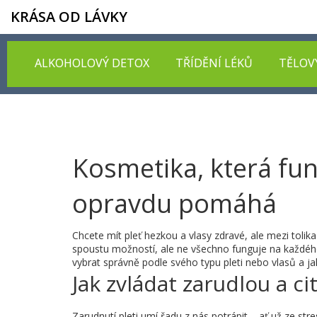
KRÁSA OD LÁVKY
ALKOHOLOVÝ DETOX
TŘÍDĚNÍ LÉKŮ
TĚLOV
Kosmetika, která fung
opravdu pomáhá
Chcete mít pleť hezkou a vlasy zdravé, ale mezi tolik
spoustu možností, ale ne všechno funguje na každého
vybrat správně podle svého typu pleti nebo vlasů a j
Jak zvládat zarudlou a ci
Zarudnutí pleti umí řadu z nás potrápit – ať už ze str