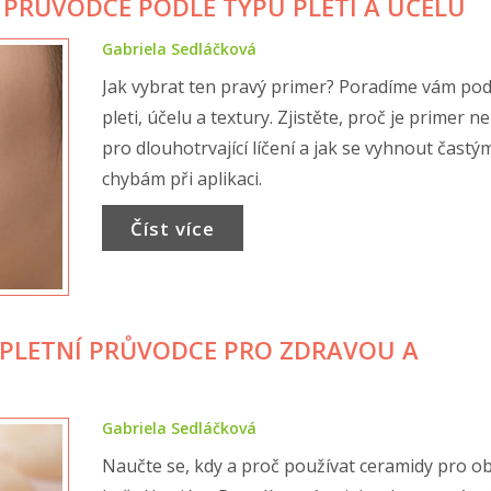
: PRŮVODCE PODLE TYPU PLETI A ÚČELU
Gabriela Sedláčková
Jak vybrat ten pravý primer? Poradíme vám pod
pleti, účelu a textury. Zjistěte, proč je primer n
pro dlouhotrvající líčení a jak se vyhnout častý
chybám při aplikaci.
Číst více
PLETNÍ PRŮVODCE PRO ZDRAVOU A
Gabriela Sedláčková
Naučte se, kdy a proč používat ceramidy pro 