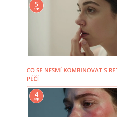
5
srp
CO SE NESMÍ KOMBINOVAT S R
PÉČÍ
4
srp