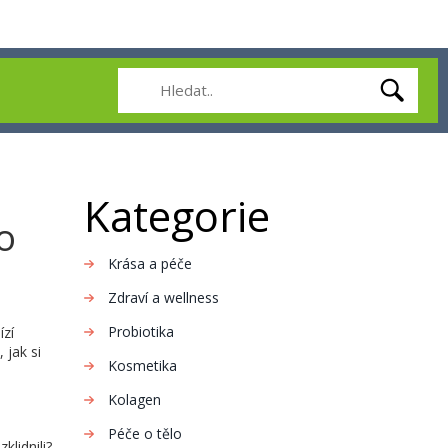
Kategorie
o
Krása a péče
Zdraví a wellness
Probiotika
ízí
 jak si
Kosmetika
Kolagen
Péče o tělo
klidnili?