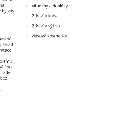
 na
Vitamíny a doplňky
é by vás
Zdraví a krása
Zdraví a výživa
vlasová kosmetika
mastné,
příklad
ratace
nolem či
vělého
a rady
 bez
.