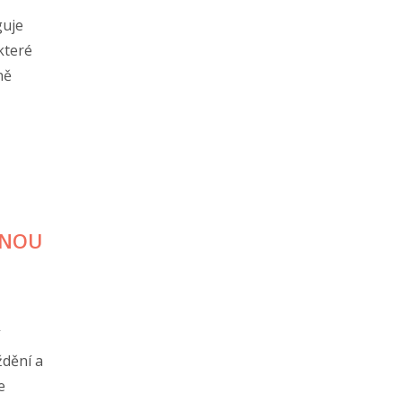
guje
které
ně
ČNOU
ždění a
e