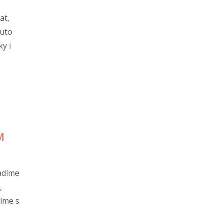
at,
tuto
y i
M
radíme
,
íme s