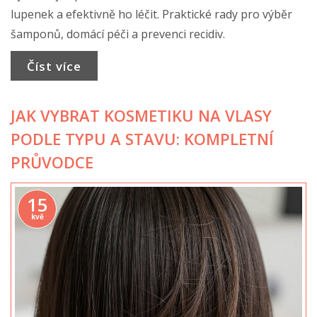
lupenek a efektivně ho léčit. Praktické rady pro výběr
šamponů, domácí péči a prevenci recidiv.
Číst více
JAK VYBRAT KOSMETIKU NA VLASY
PODLE TYPU A STAVU: KOMPLETNÍ
PRŮVODCE
15
kvě