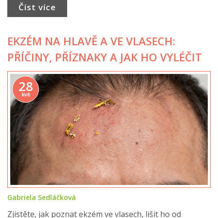
Číst více
EKZÉM NA HLAVĚ A VE VLASECH:
PŘÍČINY, PŘÍZNAKY A JAK HO VYLÉČIT
28
kvě
Gabriela Sedláčková
Zjistěte, jak poznat ekzém ve vlasech, lišit ho od