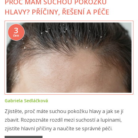
PROČ MÁM SUCHOU POKOŽKU
HLAVY? PŘÍČINY, ŘEŠENÍ A PÉČE
3
čen
Gabriela Sedláčková
Zjistěte, proč máte suchou pokožku hlavy a jak se jí
zbavit. Rozpoznáte rozdíl mezi suchostí a lupinami,
zjistíte hlavní příčiny a naučíte se správné péči.