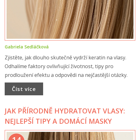
Gabriela Sedláčková
Zjistěte, jak dlouho skutečně vydrží keratin na vlasy.
Odhalíme faktory ovlivňující životnost, tipy pro
prodloužení efektu a odpovědi na nejčastější otázky.
Číst více
JAK PŘÍRODNĚ HYDRATOVAT VLASY:
NEJLEPŠÍ TIPY A DOMÁCÍ MASKY
14