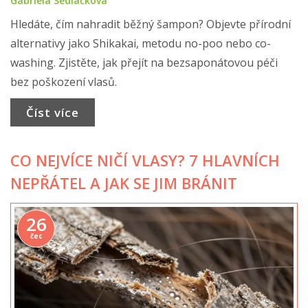
Gabriela Sedláčková
Hledáte, čím nahradit běžný šampon? Objevte přírodní
alternativy jako Shikakai, metodu no-poo nebo co-
washing. Zjistěte, jak přejít na bezsaponátovou péči
bez poškození vlasů.
Číst více
CO NEJVÍCE NIČÍ VLASY? 7 HLAVNÍCH
NEPŘÁTEL A JAK SE JIM BRÁNIT
26
čec