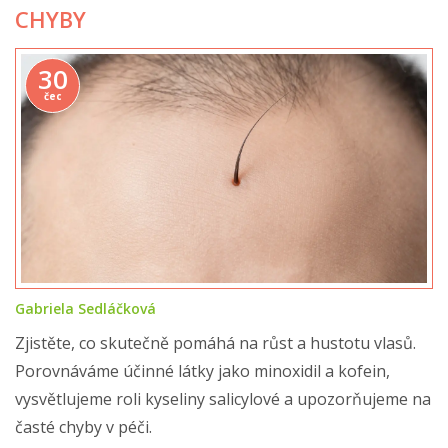
CHYBY
30
čec
Gabriela Sedláčková
Zjistěte, co skutečně pomáhá na růst a hustotu vlasů.
Porovnáváme účinné látky jako minoxidil a kofein,
vysvětlujeme roli kyseliny salicylové a upozorňujeme na
časté chyby v péči.