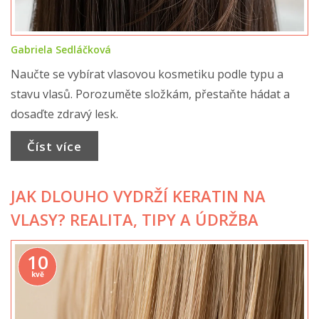
Gabriela Sedláčková
Naučte se vybírat vlasovou kosmetiku podle typu a
stavu vlasů. Porozuměte složkám, přestaňte hádat a
dosaďte zdravý lesk.
Číst více
JAK DLOUHO VYDRŽÍ KERATIN NA
VLASY? REALITA, TIPY A ÚDRŽBA
10
kvě