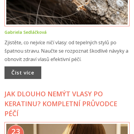
Gabriela Sedláčková
Zjistěte, co nejvíce ničí vlasy: od tepelných stylů po
špatnou stravu. Naučte se rozpoznat škodlivé návyky a
obnovit zdraví vlasů efektivní péčí.
Číst více
JAK DLOUHO NEMÝT VLASY PO
KERATINU? KOMPLETNÍ PRŮVODCE
PÉČÍ
23