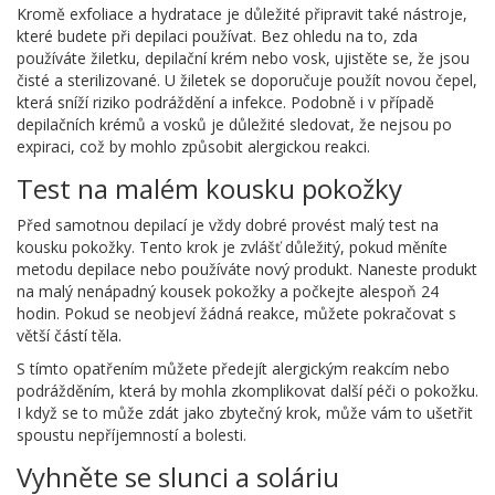
Kromě exfoliace a hydratace je důležité připravit také nástroje,
které budete při depilaci používat. Bez ohledu na to, zda
používáte žiletku, depilační krém nebo vosk, ujistěte se, že jsou
čisté a sterilizované. U žiletek se doporučuje použít novou čepel,
která sníží riziko podráždění a infekce. Podobně i v případě
depilačních krémů a vosků je důležité sledovat, že nejsou po
expiraci, což by mohlo způsobit alergickou reakci.
Test na malém kousku pokožky
Před samotnou depilací je vždy dobré provést malý test na
kousku pokožky. Tento krok je zvlášť důležitý, pokud měníte
metodu depilace nebo používáte nový produkt. Naneste produkt
na malý nenápadný kousek pokožky a počkejte alespoň 24
hodin. Pokud se neobjeví žádná reakce, můžete pokračovat s
větší částí těla.
S tímto opatřením můžete předejít alergickým reakcím nebo
podrážděním, která by mohla zkomplikovat další péči o pokožku.
I když se to může zdát jako zbytečný krok, může vám to ušetřit
spoustu nepříjemností a bolesti.
Vyhněte se slunci a soláriu