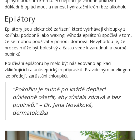
úplným použitím krému. Po depilaci je vhodné pokožku
důkladně opláchnout a nanést hydratační krém bez alkoholu.
Epilátory
Epilátory jsou elektrické zařízení, které vytrhávají chloupky z
kořínku podobně jako waxing. Výhoda epilátorů spočívá v tom,
že se mohou používat v pohodlí domova. Nevýhodou je, že
proces může být bolestivý a často vede k zarudnutí a tvorbě
pupínků.
Používání epilátoru by mělo být následováno aplikací
zklidňujících a antiseptických přípravků. Pravidelným peelingem
lze předejít zarůstání chloupků.
"Pokožku je nutné po každé depilaci
důkladně ošetřit, aby zůstala zdravá a bez
pupínků." – Dr. Jana Nováková,
dermatoložka