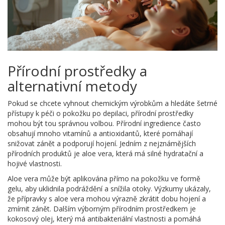
Přírodní prostředky a
alternativní metody
Pokud se chcete vyhnout chemickým výrobkům a hledáte šetrné
přístupy k péči o pokožku po depilaci, přírodní prostředky
mohou být tou správnou volbou. Přírodní ingredience často
obsahují mnoho vitamínů a antioxidantů, které pomáhají
snižovat zánět a podporují hojení. Jedním z nejznámějších
přírodních produktů je aloe vera, která má silné hydratační a
hojivé vlastnosti.
Aloe vera může být aplikována přímo na pokožku ve formě
gelu, aby uklidnila podráždění a snížila otoky. Výzkumy ukázaly,
že přípravky s aloe vera mohou výrazně zkrátit dobu hojení a
zmírnit zánět. Dalším výborným přírodním prostředkem je
kokosový olej, který má antibakteriální vlastnosti a pomáhá