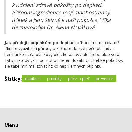
k udržení zdravé pokožky po depilaci.
Přírodní ingredience mají mnohostranný
účinek a jsou šetrné k naší pokožce," říká
dermatoložka Dr. Alena Nováková.
Jak předejít pupínkům po depilaci
přírodními metodami?
Zkuste využít sílu přírody a zařaďte do své péče obklady s
heřmánkem, čajovníkový olej, kokosový olej nebo aloe vera.
Tyto metody vám pomohou nejen dosáhnout hebké pokožky,
ale také minimalizovat riziko nepříjemných pupínků.
Štítky:
depilace
pupínky
péče o pleť
prevence
Menu