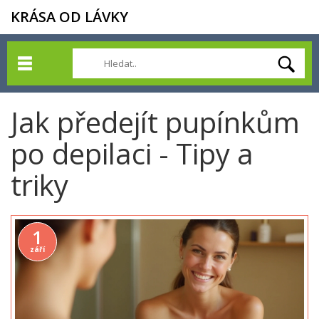
KRÁSA OD LÁVKY
Jak předejít pupínkům
po depilaci - Tipy a
triky
1
září