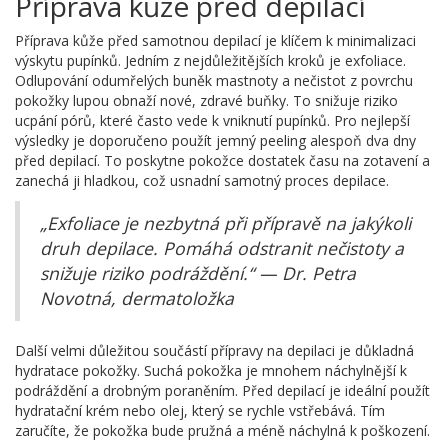
Příprava kůže před depilací
Příprava kůže před samotnou depilací je klíčem k minimalizaci
výskytu pupínků. Jedním z nejdůležitějších kroků je exfoliace.
Odlupování odumřelých buněk mastnoty a nečistot z povrchu
pokožky lupou obnaží nové, zdravé buňky. To snižuje riziko
ucpání pórů, které často vede k vniknutí pupínků. Pro nejlepší
výsledky je doporučeno použít jemný peeling alespoň dva dny
před depilací. To poskytne pokožce dostatek času na zotavení a
zanechá ji hladkou, což usnadní samotný proces depilace.
„Exfoliace je nezbytná při přípravě na jakýkoli
druh depilace. Pomáhá odstranit nečistoty a
snižuje riziko podráždění.“ — Dr. Petra
Novotná, dermatoložka
Další velmi důležitou součástí přípravy na depilaci je důkladná
hydratace pokožky. Suchá pokožka je mnohem náchylnější k
podráždění a drobným poraněním. Před depilací je ideální použít
hydratační krém nebo olej, který se rychle vstřebává. Tím
zaručíte, že pokožka bude pružná a méně náchylná k poškození.