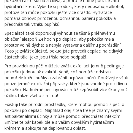
pokožka často suchá a citlivá, a proto je nutné použít kvalitní
hydratační krém. Vyberte si produkt, který neobsahuje alkohol,
protože ten může pokožku ještě více dráždit. Hydratace
pomáhá obnovit přirozenou ochrannou bariéru pokožky a
předchází tak vzniku pupínků.
Specialisté také doporučují vyhnout se těsně přiléhavému
oblečení alespoň 24 hodin po depilaci, aby pokožka měla
prostor volně dýchat a nebyla vystavena dalšímu podráždění.
Toto je zvlášť důležité, pokud jste provedli depilaci na citlivých
částech těla, jako jsou třísla nebo podpaží.
Pro pravidelnou péči můžete zvážit exfoliaci. Jemně peelinguje
pokožku jednou až dvakrát týdně, což pomůže odstranit
odumřelé kožní buňky a zabránit ucpávání pórů. Používejte však
pouze jemné exfoliační přípravky, které jsou vhodné pro citlivou
pokožku. Nadměrné peelingování může způsobit více škody než
užitku, takže všeho s mírou!
Existují také přírodní prostředky, které mohou pomoci s péčí o
pokožku po depilaci. Například olej z tea tree je známý svými
antibakteriálními účinky a může pomoci předcházet infekcím.
Smíchejte pár kapek oleje s vaším obvyklým hydratačním
krémem a aplikujte na depilovanou oblast.