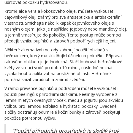
udržovat pokožku hydratovanou.
Kromě aloe vera a kokosového oleje, můžete vyzkoušet i
čajovníkový olej, známý pro své antiseptické a antibakteriální
vlastnosti. Smíchejte několik kapek čajovníkového oleje s
nosným olejem, jako je například jojobový nebo mandlový olej,
a jemně vmasírujte do pokožky. Tento postup může pomoci
předejít vzniku pupínků a zároveň podpoří rychlejší hojení.
Některé alternativní metody zahrnují použití obkladů s
heřmánkem, který má zklidňující účinek na pokožku. Příprava
takového obkladu je jednoduchá. Stačí louhovat heřmánkové
květy ve vroucí vodě po dobu 10 minut, následně nechat
vychladnout a aplikovat na postižené oblasti. Heřmánek
pomáhá snížit zarudnutí a zmírnit svědění.
V rámci prevence pupínků a podráždění můžete vyzkoušet i
použití peelingů s přírodními složkami. Peelingy vyrobené z
jemně mletých ovesných vloček, medu a jogurtu jsou skvělou
volbou pro jemnou exfoliaci a hydrataci pokožky. Uvedené
složky odstraňují odumřelé kožní buňky a zároveň poskytují
pokožce potřebnou výživu.
"Použití přírodních prostředků je skvělý krok