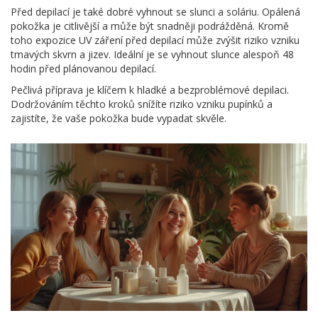
Před depilací je také dobré vyhnout se slunci a soláriu. Opálená
pokožka je citlivější a může být snadněji podrážděná. Kromě
toho expozice UV záření před depilací může zvýšit riziko vzniku
tmavých skvrn a jizev. Ideální je se vyhnout slunce alespoň 48
hodin před plánovanou depilací.
Pečlivá příprava je klíčem k hladké a bezproblémové depilaci.
Dodržováním těchto kroků snížíte riziko vzniku pupínků a
zajistíte, že vaše pokožka bude vypadat skvěle.