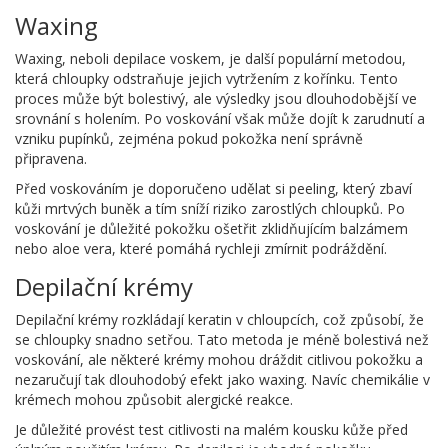
Waxing
Waxing, neboli depilace voskem, je další populární metodou,
která chloupky odstraňuje jejich vytržením z kořínku. Tento
proces může být bolestivý, ale výsledky jsou dlouhodobější ve
srovnání s holením. Po voskování však může dojít k zarudnutí a
vzniku pupínků, zejména pokud pokožka není správně
připravena.
Před voskováním je doporučeno udělat si peeling, který zbaví
kůži mrtvých buněk a tím sníží riziko zarostlých chloupků. Po
voskování je důležité pokožku ošetřit zklidňujícím balzámem
nebo aloe vera, které pomáhá rychleji zmírnit podráždění.
Depilační krémy
Depilační krémy rozkládají keratin v chloupcích, což způsobí, že
se chloupky snadno setřou. Tato metoda je méně bolestivá než
voskování, ale některé krémy mohou dráždit citlivou pokožku a
nezaručují tak dlouhodobý efekt jako waxing. Navíc chemikálie v
krémech mohou způsobit alergické reakce.
Je důležité provést test citlivosti na malém kousku kůže před