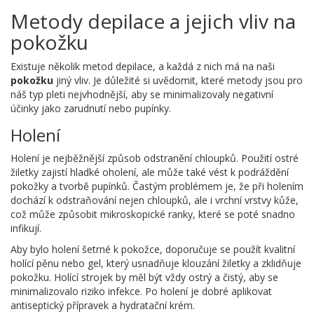
Metody depilace a jejich vliv na
pokožku
Existuje několik metod depilace, a každá z nich má na naši
pokožku
jiný vliv. Je důležité si uvědomit, které metody jsou pro
náš typ pleti nejvhodnější, aby se minimalizovaly negativní
účinky jako zarudnutí nebo pupínky.
Holení
Holení je nejběžnější způsob odstranění chloupků. Použití ostré
žiletky zajistí hladké oholení, ale může také vést k podráždění
pokožky a tvorbě pupínků. Častým problémem je, že při holením
dochází k odstraňování nejen chloupků, ale i vrchní vrstvy kůže,
což může způsobit mikroskopické ranky, které se poté snadno
infikují.
Aby bylo holení šetrné k pokožce, doporučuje se použít kvalitní
holící pěnu nebo gel, který usnadňuje klouzání žiletky a zklidňuje
pokožku. Holící strojek by měl být vždy ostrý a čistý, aby se
minimalizovalo riziko infekce. Po holení je dobré aplikovat
antiseptický přípravek a hydratační krém.