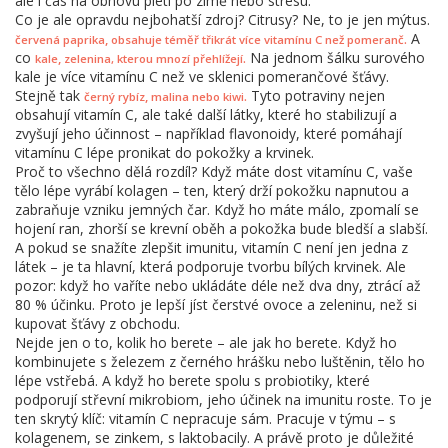
ale i čas na obnovu pleti po zimě nebo stresu.
Co je ale opravdu nejbohatší zdroj? Citrusy? Ne, to je jen mýtus.
A
,
.
červená paprika
obsahuje téměř třikrát více vitamínu C než pomeranč
co
Na jednom šálku surového
,
.
kale
zelenina, kterou mnozí přehlížejí
kale je více vitamínu C než ve sklenici pomerančové šťávy.
Stejně tak
Tyto potraviny nejen
,
.
černý rybíz
malina nebo kiwi
obsahují vitamín C, ale také další látky, které ho stabilizují a
zvyšují jeho účinnost – například flavonoidy, které pomáhají
vitamínu C lépe pronikat do pokožky a krvinek.
Proč to všechno dělá rozdíl? Když máte dost vitamínu C, vaše
tělo lépe vyrábí kolagen – ten, který drží pokožku napnutou a
zabraňuje vzniku jemných čar. Když ho máte málo, zpomalí se
hojení ran, zhorší se krevní oběh a pokožka bude bledší a slabší.
A pokud se snažíte zlepšit imunitu, vitamín C není jen jedna z
látek – je ta hlavní, která podporuje tvorbu bílých krvinek. Ale
pozor: když ho vaříte nebo ukládáte déle než dva dny, ztrácí až
80 % účinku. Proto je lepší jíst čerstvé ovoce a zeleninu, než si
kupovat šťávy z obchodu.
Nejde jen o to, kolik ho berete – ale jak ho berete. Když ho
kombinujete s železem z černého hrášku nebo luštěnin, tělo ho
lépe vstřebá. A když ho berete spolu s probiotiky, které
podporují střevní mikrobiom, jeho účinek na imunitu roste. To je
ten skrytý klíč: vitamín C nepracuje sám. Pracuje v týmu – s
kolagenem, se zinkem, s laktobacily. A právě proto je důležité