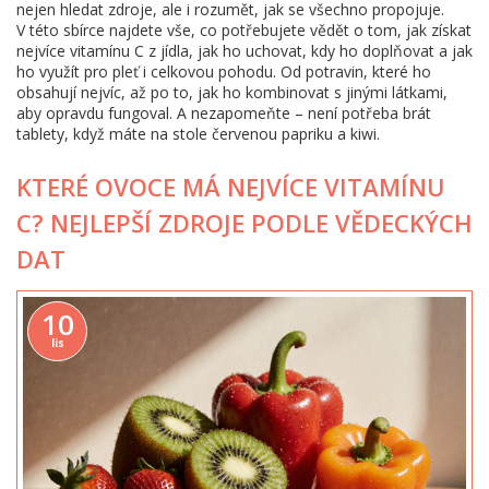
nejen hledat zdroje, ale i rozumět, jak se všechno propojuje.
V této sbírce najdete vše, co potřebujete vědět o tom, jak získat
nejvíce vitamínu C z jídla, jak ho uchovat, kdy ho doplňovat a jak
ho využít pro pleť i celkovou pohodu. Od potravin, které ho
obsahují nejvíc, až po to, jak ho kombinovat s jinými látkami,
aby opravdu fungoval. A nezapomeňte – není potřeba brát
tablety, když máte na stole červenou papriku a kiwi.
KTERÉ OVOCE MÁ NEJVÍCE VITAMÍNU
C? NEJLEPŠÍ ZDROJE PODLE VĚDECKÝCH
DAT
10
lis