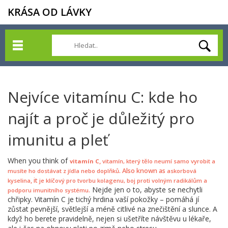
KRÁSA OD LÁVKY
Nejvíce vitamínu C: kde ho
najít a proč je důležitý pro
imunitu a pleť
When you think of
,
vitamín C
vitamín, který tělo neumí samo vyrobit a
. Also known as
musíte ho dostávat z jídla nebo doplňků
askorbová
, it
kyselina
je klíčový pro tvorbu kolagenu, boj proti volným radikálům a
Nejde jen o to, abyste se nechytli
.
podporu imunitního systému
chřipky. Vitamín C je tichý hrdina vaší pokožky – pomáhá jí
zůstat pevnější, světlejší a méně citlivé na znečištění a slunce. A
když ho berete pravidelně, nejen si ušetříte návštěvu u lékaře,