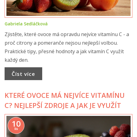
Gabriela Sedláčková
Zjistěte, které ovoce má opravdu nejvíce vitamínu C - a
proč citrony a pomeranče nejsou nejlepší volbou.
Praktické tipy, přesné hodnoty a jak vitamín C využít
každý den.
Číst více
KTERÉ OVOCE MÁ NEJVÍCE VITAMÍNU
C? NEJLEPŠÍ ZDROJE A JAK JE VYUŽÍT
10
lis