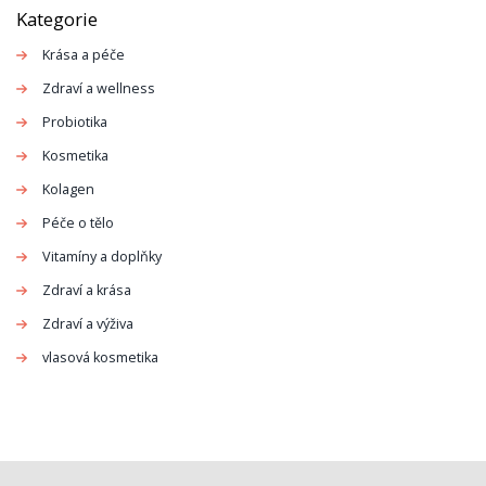
klade důraz na prevenci podráždění a dosažení
Kategorie
dlouhotrvajícího hladkého efektu.
Krása a péče
Zdraví a wellness
Probiotika
Kosmetika
Kolagen
Péče o tělo
Vitamíny a doplňky
Zdraví a krása
Zdraví a výživa
vlasová kosmetika