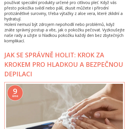
používat speciální produkty určené pro citlivou pleť. Když vás
přesto pokožka svědí nebo pálí, zkusit můžete i přírodní
protizánětlivé suroviny, třeba výtažky z aloe vera, které zklidní a
hydratují.
Holení nemusí být zdrojem nepohodlí nebo problémů, když
znáte správný postup a víte, jak o pokožku pečovat. Vyzkoušejte
naše rady a užijte si hladkou pokožku každý den bez zbytečných
komplikací.
JAK SE SPRÁVNĚ HOLIT: KROK ZA
KROKEM PRO HLADKOU A BEZPEČNOU
DEPILACI
9
úno