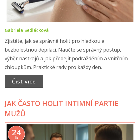
Gabriela Sedláčková
Zjistěte, jak se správně holit pro hladkou a
bezbolestnou depilaci. Naučte se správný postup,
výběr nástrojů a jak předejít podrážděním a vnitřním
chloupkům. Praktické rady pro každý den.
Číst více
JAK ČASTO HOLIT INTIMNÍ PARTIE
MUŽŮ
24
lis