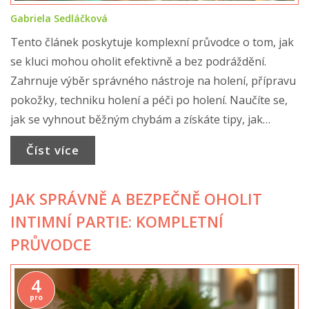
Gabriela Sedláčková
Tento článek poskytuje komplexní průvodce o tom, jak
se kluci mohou oholit efektivně a bez podráždění.
Zahrnuje výběr správného nástroje na holení, přípravu
pokožky, techniku holení a péči po holení. Naučíte se,
jak se vyhnout běžným chybám a získáte tipy, jak
udržet vaši pokožku v nejlepší kondici. Zabývá se také
Číst více
mýty o holení a poskytuje návod na časté problémy, s
kterými se muži při holení setkávají.
JAK SPRÁVNĚ A BEZPEČNĚ OHOLIT
INTIMNÍ PARTIE: KOMPLETNÍ
PRŮVODCE
4
pro