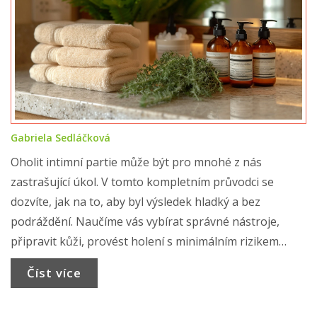
Gabriela Sedláčková
Oholit intimní partie může být pro mnohé z nás
zastrašující úkol. V tomto kompletním průvodci se
dozvíte, jak na to, aby byl výsledek hladký a bez
podráždění. Naučíme vás vybírat správné nástroje,
připravit kůži, provést holení s minimálním rizikem
zranění a dodržovat správnou péči po holení. Tento
Číst více
článek je věnován těm, kteří hledají efektivní a
bezpečné metody, jak oholit intimní oblasti, přičemž