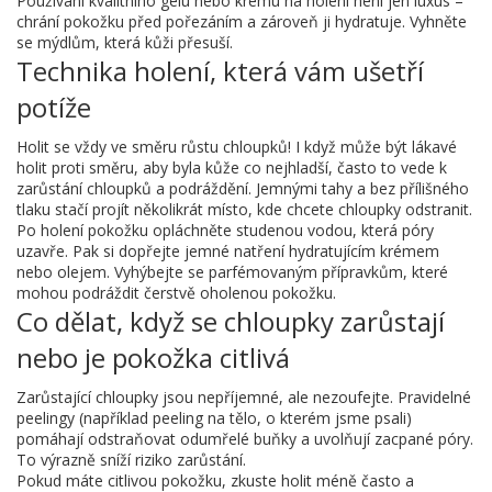
Používání kvalitního gelu nebo krému na holení není jen luxus –
chrání pokožku před pořezáním a zároveň ji hydratuje. Vyhněte
se mýdlům, která kůži přesuší.
Technika holení, která vám ušetří
potíže
Holit se vždy ve směru růstu chloupků! I když může být lákavé
holit proti směru, aby byla kůže co nejhladší, často to vede k
zarůstání chloupků a podráždění. Jemnými tahy a bez přílišného
tlaku stačí projít několikrát místo, kde chcete chloupky odstranit.
Po holení pokožku opláchněte studenou vodou, která póry
uzavře. Pak si dopřejte jemné natření hydratujícím krémem
nebo olejem. Vyhýbejte se parfémovaným přípravkům, které
mohou podráždit čerstvě oholenou pokožku.
Co dělat, když se chloupky zarůstají
nebo je pokožka citlivá
Zarůstající chloupky jsou nepříjemné, ale nezoufejte. Pravidelné
peelingy (například peeling na tělo, o kterém jsme psali)
pomáhají odstraňovat odumřelé buňky a uvolňují zacpané póry.
To výrazně sníží riziko zarůstání.
Pokud máte citlivou pokožku, zkuste holit méně často a