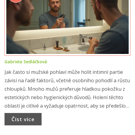
Gabriela Sedláčková
Jak často si mužské pohlaví může holit intimní partie
závisí na řadě faktorů, včetně osobního pohodlí a růstu
chloupků. Mnoho mužů preferuje hladkou pokožku z
estetických nebo hygienických důvodů. Holení těchto
oblastí je citlivé a vyžaduje opatrnost, aby se předešlo
podráždění nebo poranění. Správná technika a péče po
Číst více
holení mohou výrazně ovlivnit výsledek.