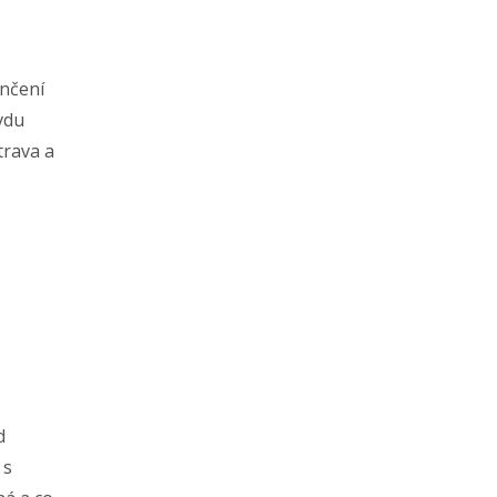
ončení
vdu
trava a
d
 s