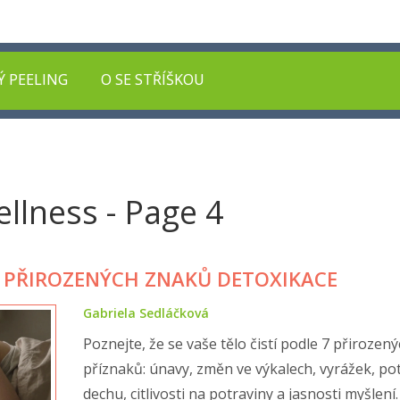
Ý PEELING
O SE STŘÍŠKOU
ellness - Page 4
: 7 PŘIROZENÝCH ZNAKŮ DETOXIKACE
Gabriela Sedláčková
Poznejte, že se vaše tělo čistí podle 7 přirozen
příznaků: únavy, změn ve výkalech, vyrážek, po
dechu, citlivosti na potraviny a jasnosti myšlení.