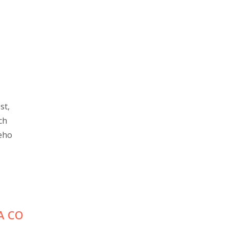
st,
ch
jeho
A CO