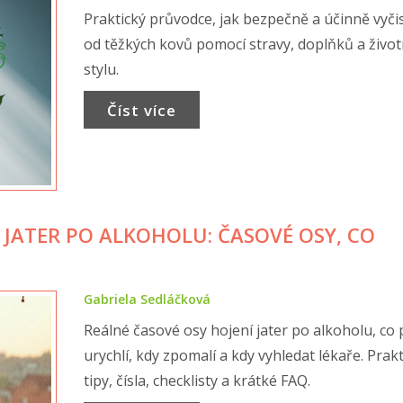
Praktický průvodce, jak bezpečně a účinně vyčist
od těžkých kovů pomocí stravy, doplňků a živo
stylu.
Číst více
JATER PO ALKOHOLU: ČASOVÉ OSY, CO
Gabriela Sedláčková
Reálné časové osy hojení jater po alkoholu, co
urychlí, kdy zpomalí a kdy vyhledat lékaře. Prak
tipy, čísla, checklisty a krátké FAQ.