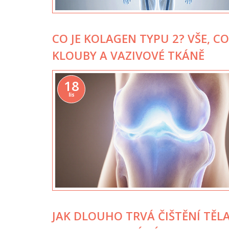
CO JE KOLAGEN TYPU 2? VŠE, C
KLOUBY A VAZIVOVÉ TKÁNĚ
18
lis
JAK DLOUHO TRVÁ ČIŠTĚNÍ TĚ