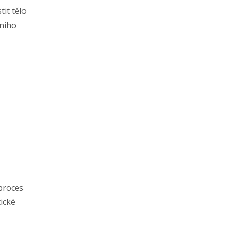
it tělo
tního
 proces
tické