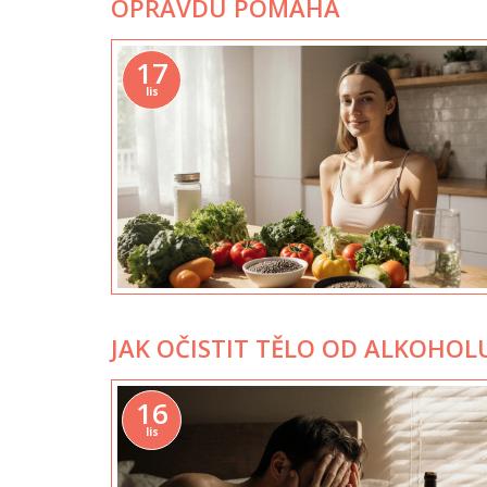
OPRAVDU POMÁHÁ
17
lis
JAK OČISTIT TĚLO OD ALKOHOL
16
lis