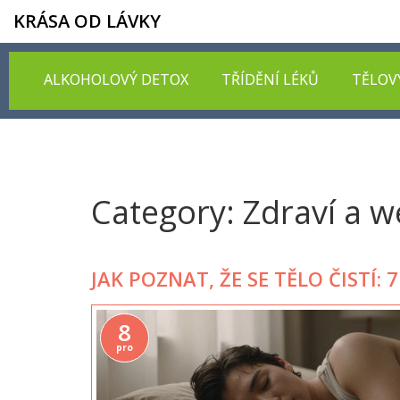
KRÁSA OD LÁVKY
ALKOHOLOVÝ DETOX
TŘÍDĚNÍ LÉKŮ
TĚLOV
Category: Zdraví a w
JAK POZNAT, ŽE SE TĚLO ČISTÍ
8
pro