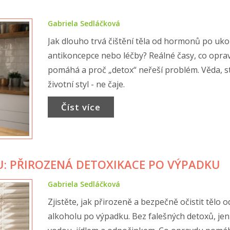
Gabriela Sedláčková
Jak dlouho trvá čištění těla od hormonů po uk
antikoncepce nebo léčby? Reálné časy, co opra
pomáhá a proč „detox“ neřeší problém. Věda, s
životní styl - ne čaje.
Číst více
U: PŘIROZENÁ DETOXIKACE PO VÝPADKU
Gabriela Sedláčková
Zjistěte, jak přirozeně a bezpečně očistit tělo o
alkoholu po výpadku. Bez falešných detoxů, jen