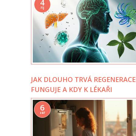
4
říj
JAK DLOUHO TRVÁ REGENERACE 
FUNGUJE A KDY K LÉKAŘI
6
zář