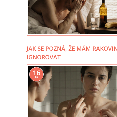
JAK SE POZNÁ, ŽE MÁM RAKOVIN
IGNOROVAT
16
lis