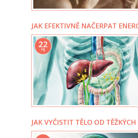
JAK EFEKTIVNĚ NAČERPAT ENER
22
říj
JAK VYČISTIT TĚLO OD TĚŽKÝC