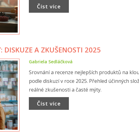
Číst více
: DISKUZE A ZKUŠENOSTI 2025
Gabriela Sedláčková
Srovnání a recenze nejlepších produktů na klo
podle diskuzí v roce 2025. Přehled účinných slo
reálné zkušenosti a časté mýty.
Číst více