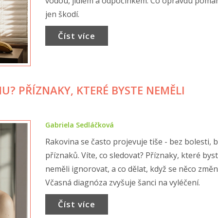
vodou, jídlem a odpočinkem. Co opravdu pomáh
jen škodí.
Číst více
U? PŘÍZNAKY, KTERÉ BYSTE NEMĚLI
Gabriela Sedláčková
Rakovina se často projevuje tiše - bez bolesti, 
příznaků. Víte, co sledovat? Příznaky, které bys
neměli ignorovat, a co dělat, když se něco změní
Včasná diagnóza zvyšuje šanci na vyléčení.
Číst více