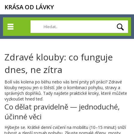
KRÁSA OD LÁVKY
Zdravé klouby: co funguje
dnes, ne zítra
Bolí vás kolena po běhu nebo vás brní prsty při práci? Zdravé
klouby nejsou jen o štěstí. Jde o kombinaci pohybu, stravy a
správných doplňků. Tady najdete praktické kroky, které můžete
vyzkoušet hned teď.
Co dělat pravidelně — jednoduché,
účinné věci
Hýbejte se. Krátké denní cvičení na mobilitu (10–15 minut) sníží
tuhost a zlepší rozsah pohybu. Zkuste pomalé dřepy, mosty,