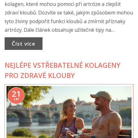
kolagen, které mohou pomoci při artróze a zlepšit
zdraví kloubů. Dozvíte se také, jakým způsobem mohou
tyto živiny podpořit funkci kloubů a zmírnit příznaky
artrózy. Dále článek obsahuje užitečné tipy na
potraviny bohaté na tyto živiny a způsoby, jak je
Číst více
začlenit do každodenní stravy. Věnujte pozornost
těmto jednoduchým krokům k posílení zdraví vašich
NEJLÉPE VSTŘEBATELNÉ KOLAGENY
kloubů.
PRO ZDRAVÉ KLOUBY
21
zář