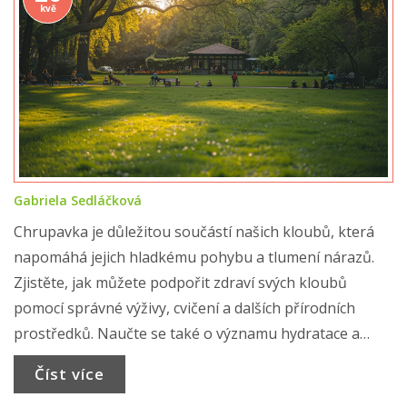
kvě
Gabriela Sedláčková
Chrupavka je důležitou součástí našich kloubů, která
napomáhá jejich hladkému pohybu a tlumení nárazů.
Zjistěte, jak můžete podpořit zdraví svých kloubů
pomocí správné výživy, cvičení a dalších přírodních
prostředků. Naučte se také o významu hydratace a
rolích vitamínů a minerálů ve zdraví chrupavky. Tento
Číst více
článek nabízí praktické rady a triky, jak pečovat o