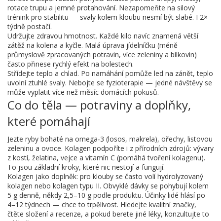
rotace trupu a jemné protahování. Nezapomeňte na silový
trénink pro stabilitu — svaly kolem kloubu nesmí být slabé. I 2×
týdně postačí.
Udržujte zdravou hmotnost. Každé kilo navíc znamená větší
zátěž na kolena a kyčle. Malá úprava jídelníčku (méně
průmyslově zpracovaných potravin, více zeleniny a bílkovin)
často přinese rychlý efekt na bolestech.
Střídejte teplo a chlad. Po namáhání pomůže led na zánět, teplo
uvolní ztuhlé svaly. Nebojte se fyzioterapie — jedné návštěvy se
může vyplatit více než měsíc domácích pokusů.
Co do těla — potraviny a doplňky,
které pomáhají
Jezte ryby bohaté na omega‑3 (losos, makrela), ořechy, listovou
zeleninu a ovoce. Kolagen podpoříte i z přírodních zdrojů: vývary
z kostí, želatina, vejce a vitamín C (pomáhá tvoření kolagenu).
To jsou základní kroky, které nic nestojí a fungují.
Kolagen jako doplněk: pro klouby se často volí hydrolyzovaný
kolagen nebo kolagen typu II. Obvyklé dávky se pohybují kolem
5 g denně, někdy 2,5–10 g podle produktu. Účinky lidé hlásí po
4–12 týdnech — chce to trpělivost. Hledejte kvalitní značky,
čtěte složení a recenze, a pokud berete jiné léky, konzultujte to