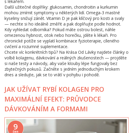
s lékařem.
Další užitečné doplňky: glukosamin, chondroitin a kurkumin
mohou zmírnit symptomy u některých lidí. Omega‑3 mastné
kyseliny snižují zánět. Vitamin D je pak klíčový pro kosti a svaly
— nechte si ho ideálně změřit a pak doplňujte podle hodnot.
Kdy vyhledat odborníka? Pokud máte ostrou bolest, náhle
omezenou hybnost, otok nebo horečku, jděte k lékaři. Pro
chronické potíže se vyplatí kombinace fyzioterapie, cíleného
cvičení a rozumné suplementace.
Chcete víc konkrétních tipů? Na Krása Od Lávky najdete články o
volbě kolagenu, dávkování a reálných zkušenostech — projděte
si naše testy a návody, aby vaše klouby lépe fungovaly bez
zbytečných pokusů. Začněte s jedním jednoduchým krokem
dnes a sledujte, jak se to vrátí v pohybu i pohodě.
JAK UŽÍVAT RYBÍ KOLAGEN PRO
MAXIMÁLNÍ EFEKT: PRŮVODCE
DÁVKOVÁNÍM A FORMAMI
9
čen