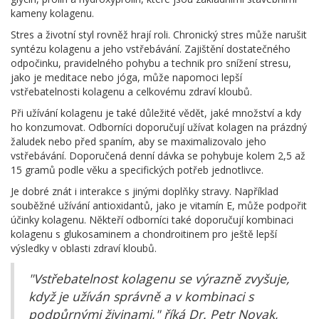
kameny kolagenu.
Stres a životní styl rovněž hrají roli. Chronický stres může narušit
syntézu kolagenu a jeho vstřebávání. Zajištění dostatečného
odpočinku, pravidelného pohybu a technik pro snížení stresu,
jako je meditace nebo jóga, může napomoci lepší
vstřebatelnosti kolagenu a celkovému zdraví kloubů.
Při užívání kolagenu je také důležité vědět, jaké množství a kdy
ho konzumovat. Odborníci doporučují užívat kolagen na prázdný
žaludek nebo před spaním, aby se maximalizovalo jeho
vstřebávání. Doporučená denní dávka se pohybuje kolem 2,5 až
15 gramů podle věku a specifických potřeb jednotlivce.
Je dobré znát i interakce s jinými doplňky stravy. Například
souběžné užívání antioxidantů, jako je vitamín E, může podpořit
účinky kolagenu. Někteří odborníci také doporučují kombinaci
kolagenu s glukosaminem a chondroitinem pro ještě lepší
výsledky v oblasti zdraví kloubů.
"Vstřebatelnost kolagenu se výrazně zvyšuje,
když je užíván správně a v kombinaci s
podpůrnými živinami," říká Dr. Petr Novak,