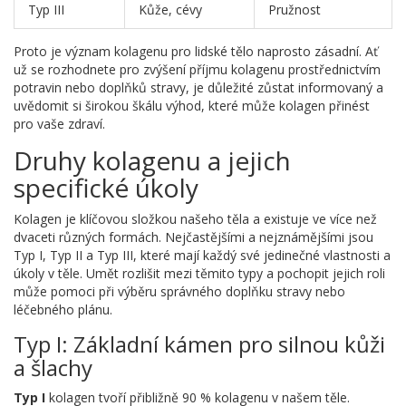
Typ III
Kůže, cévy
Pružnost
Proto je význam kolagenu pro lidské tělo naprosto zásadní. Ať
už se rozhodnete pro zvýšení příjmu kolagenu prostřednictvím
potravin nebo doplňků stravy, je důležité zůstat informovaný a
uvědomit si širokou škálu výhod, které může kolagen přinést
pro vaše zdraví.
Druhy kolagenu a jejich
specifické úkoly
Kolagen je klíčovou složkou našeho těla a existuje ve více než
dvaceti různých formách. Nejčastějšími a nejznámějšími jsou
Typ I, Typ II a Typ III, které mají každý své jedinečné vlastnosti a
úkoly v těle. Umět rozlišit mezi těmito typy a pochopit jejich roli
může pomoci při výběru správného doplňku stravy nebo
léčebného plánu.
Typ I: Základní kámen pro silnou kůži
a šlachy
Typ I
kolagen tvoří přibližně 90 % kolagenu v našem těle.