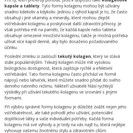
kapsle a tablety
. Tyto formy kolagenu mohou být užívány
snadno kdekoliv a kdykoliv. Jednou z výhod kapslí je to, že často
obsahují i jiné vitamíny a minerály, které mohou zlepšit
vstřebávání kolagenu a poskytovat další zdravotní přínosy. Je
však potřeba mít na paměti, že každá kapsle nebo tableta
obsahuje omezené množství kolagenu, takže je možná potřeba
užívat více kapslí denně, aby bylo dosaženo požadovaného
účinku.
Poslední zmínku si zaslouží
tekutý kolagen
, který se stává
stále populárnějším. Tekutý kolagen může mít vysokou
biologickou dostupnost, která zajišťuje rychlé a efektivní
vstřebávání. Tato forma kolagenu často přichází ve formě
nápojů nebo lahviček, které můžete snadno přidat do svého
denního rutinního režimu. Někteří uživatelé hlásí rychlejší
výsledky při užívání tekutého kolagenu ve srovnání s jinými
formami.
Při výběru správné formy kolagenu je důležité zvážit nejen jeho
vstřebatelnost, ale také pohodlí jeho užívání, potenciální
doplňkové látky a vaše individuální potřeby. Každá forma
kolagenu má své výhody a je tedy na vás najít tu, která nejlépe
vyhovuje vašemu životnímu stylu a zdravotním cílům.