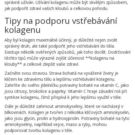
správně užíván. Užívání kolagenu může být skvělým způsobem,
jak podpořit zdraví vašich kloubů a celkovou pohodu.
Tipy na podporu vstřebávání
kolagenu
Aby byl kolagen maximálně účinný, je důležité nejen zvolit
správný druh, ale také podpořit jeho vstřebávání do těla.
Existuje několik ověřených způsobů, jak toho docílit. Dodržování
těchto tipů může výrazně zvýšit účinnost **kolagenu na
klouby** a celkově zlepšit vaše zdraví.
Začněte svou stravou. Strava bohatá na vyvážené živiny je
klíčem ke zdravému tělu a lepšímu vstřebávání kolagenu.
Zahrňte do svého jídelníčku potraviny bohaté na vitamín C, jako
jsou citrusy, brokolice a papriky. Vitamín C hraje zásadní roli při
syntéze kolagenu, čímž přispívá k jeho lepšímu využití v těle.
Dále je důležité zahrnout aminokyseliny, které se nacházejí v
bílkovinách. Kolagen je tvořen z několika klíčových aminokyselin,
jako jsou glycin, prolin a hydroxyprolin. Potraviny bohaté na tyto
aminokyseliny, například vejce, maso a ryby, mohou
podporovat tvorbu kolagenu v těle.