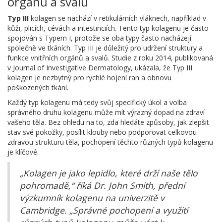
orgánů a svalů
Typ III
kolagen se nachází v retikulárních vláknech, například v
kůži, plicích, cévách a intestinciích. Tento typ kolagenu je často
spojován s Typem I, protože se oba typy často nacházejí
společně ve tkáních. Typ III je důležitý pro udržení struktury a
funkce vnitřních orgánů a svalů. Studie z roku 2014, publikovaná
v Journal of Investigative Dermatology, ukázala, že Typ III
kolagen je nezbytný pro rychlé hojení ran a obnovu
poškozených tkání.
Každý typ kolagenu má tedy svůj specifický úkol a volba
správného druhu kolagenu může mít výrazný dopad na zdraví
vašeho těla. Bez ohledu na to, zda hledáte způsoby, jak zlepšit
stav své pokožky, posílit klouby nebo podporovat celkovou
zdravou strukturu těla, pochopení těchto různých typů kolagenu
je klíčové.
„Kolagen je jako lepidlo, které drží naše tělo
pohromadě,“ říká Dr. John Smith, přední
výzkumník kolagenu na univerzitě v
Cambridge. „Správné pochopení a využití