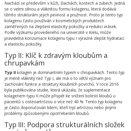
Nachází se především v kůži, šlachách, kostech a zubech. Jedná
se o velmi silnou a vláknitou formu kolagenu, která dodává
těmto strukturám jejich pevnost a pružnost. Proto je tento typ
kolagenu často používán v kosmetických produktech
zaměřených na zlepšení elasticity pokožky a redukci vrásek.
Podle výzkumu provedeného na univerzitě v Kielu, může
pravidelná konzumace kolagenu typu I výrazně zlepšit hydrataci
a elasticitu pokožky.
Typ II: Klíč k zdravým kloubům a
chrupavkám
Typ II
kolagen je dominantním typem v chrupavkách. Tento typ
je méně vláknitý než Typ I, ale má o to větší význam pro
zachování funkce a struktury kloubních povrchů. V roce 2016
byla publikována studie, která ukázala, že suplementace
kolagenem typu II může přispět ke snížení bolesti kloubů u
pacientů s osteoartrózou o více než 40 %. Tento typ kolagenu
je často doporučován lidem, kteří trpí artrózou nebo jinými
problémy způsobenými opotřebením kloubů.
Typ III: Podpora strukturálních složek