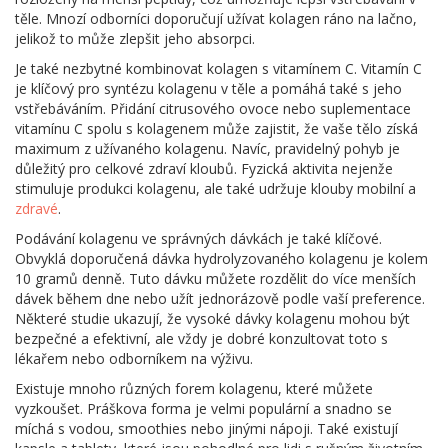
těle. Mnozí odborníci doporučují užívat kolagen ráno na lačno,
jelikož to může zlepšit jeho absorpci.
Je také nezbytné kombinovat kolagen s vitamínem C. Vitamín C
je klíčový pro syntézu kolagenu v těle a pomáhá také s jeho
vstřebáváním. Přidání citrusového ovoce nebo suplementace
vitamínu C spolu s kolagenem může zajistit, že vaše tělo získá
maximum z užívaného kolagenu. Navíc, pravidelný pohyb je
důležitý pro celkové zdraví kloubů. Fyzická aktivita nejenže
stimuluje produkci kolagenu, ale také udržuje klouby mobilní a
zdravé
.
Podávání kolagenu ve správných dávkách je také klíčové.
Obvyklá doporučená dávka hydrolyzovaného kolagenu je kolem
10 gramů denně. Tuto dávku můžete rozdělit do více menších
dávek během dne nebo užít jednorázově podle vaší preference.
Některé studie ukazují, že vysoké dávky kolagenu mohou být
bezpečné a efektivní, ale vždy je dobré konzultovat toto s
lékařem nebo odborníkem na výživu.
Existuje mnoho různých forem kolagenu, které můžete
vyzkoušet. Práškova forma je velmi populární a snadno se
míchá s vodou, smoothies nebo jinými nápoji. Také existují