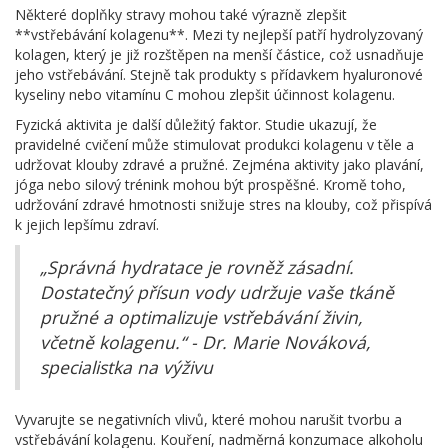
Některé doplňky stravy mohou také výrazně zlepšit
**vstřebávání kolagenu**. Mezi ty nejlepší patří hydrolyzovaný
kolagen, který je již rozštěpen na menší částice, což usnadňuje
jeho vstřebávání. Stejně tak produkty s přídavkem hyaluronové
kyseliny nebo vitamínu C mohou zlepšit účinnost kolagenu.
Fyzická aktivita je další důležitý faktor. Studie ukazují, že
pravidelné cvičení může stimulovat produkci kolagenu v těle a
udržovat klouby zdravé a pružné. Zejména aktivity jako plavání,
jóga nebo silový trénink mohou být prospěšné. Kromě toho,
udržování zdravé hmotnosti snižuje stres na klouby, což přispívá
k jejich lepšímu zdraví.
„Správná hydratace je rovněž zásadní.
Dostatečný přísun vody udržuje vaše tkáně
pružné a optimalizuje vstřebávání živin,
včetně kolagenu.“ - Dr. Marie Nováková,
specialistka na výživu
Vyvarujte se negativních vlivů, které mohou narušit tvorbu a
vstřebávání kolagenu. Kouření, nadměrná konzumace alkoholu