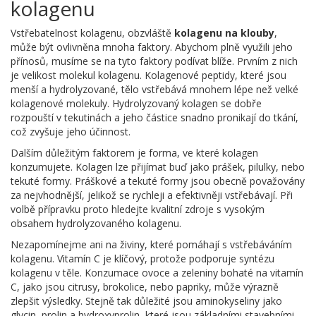
kolagenu
Vstřebatelnost kolagenu, obzvláště
kolagenu na klouby
,
může být ovlivněna mnoha faktory. Abychom plně využili jeho
přínosů, musíme se na tyto faktory podívat blíže. Prvním z nich
je velikost molekul kolagenu. Kolagenové peptidy, které jsou
menší a hydrolyzované, tělo vstřebává mnohem lépe než velké
kolagenové molekuly. Hydrolyzovaný kolagen se dobře
rozpouští v tekutinách a jeho částice snadno pronikají do tkání,
což zvyšuje jeho účinnost.
Dalším důležitým faktorem je forma, ve které kolagen
konzumujete. Kolagen lze přijímat buď jako prášek, pilulky, nebo
tekuté formy. Práškové a tekuté formy jsou obecně považovány
za nejvhodnější, jelikož se rychleji a efektivněji vstřebávají. Při
volbě přípravku proto hledejte kvalitní zdroje s vysokým
obsahem hydrolyzovaného kolagenu.
Nezapomínejme ani na živiny, které pomáhají s vstřebáváním
kolagenu. Vitamín C je klíčový, protože podporuje syntézu
kolagenu v těle. Konzumace ovoce a zeleniny bohaté na vitamín
C, jako jsou citrusy, brokolice, nebo papriky, může výrazně
zlepšit výsledky. Stejně tak důležité jsou aminokyseliny jako
glycin, prolin a hydroxyprolin, které jsou základními stavebními