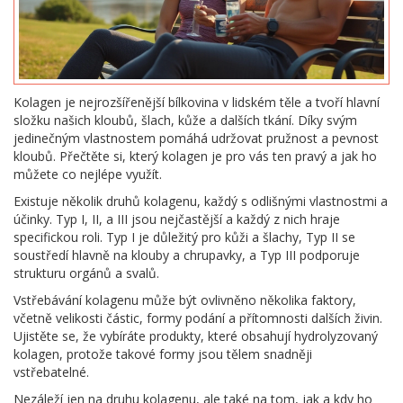
Kolagen je nejrozšířenější bílkovina v lidském těle a tvoří hlavní
složku našich kloubů, šlach, kůže a dalších tkání. Díky svým
jedinečným vlastnostem pomáhá udržovat pružnost a pevnost
kloubů. Přečtěte si, který kolagen je pro vás ten pravý a jak ho
můžete co nejlépe využít.
Existuje několik druhů kolagenu, každý s odlišnými vlastnostmi a
účinky. Typ I, II, a III jsou nejčastější a každý z nich hraje
specifickou roli. Typ I je důležitý pro kůži a šlachy, Typ II se
soustředí hlavně na klouby a chrupavky, a Typ III podporuje
strukturu orgánů a svalů.
Vstřebávání kolagenu může být ovlivněno několika faktory,
včetně velikosti částic, formy podání a přítomnosti dalších živin.
Ujistěte se, že vybíráte produkty, které obsahují hydrolyzovaný
kolagen, protože takové formy jsou tělem snadněji
vstřebatelné.
Nezáleží jen na druhu kolagenu, ale také na tom, jak a kdy ho