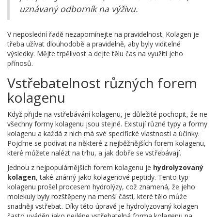
uznávaný odborník na výživu.
V neposlední řadě nezapomínejte na pravidelnost. Kolagen je
třeba užívat dlouhodobě a pravidelně, aby byly viditelné
výsledky. Mějte trpělivost a dejte tělu čas na využití jeho
přínosů.
Vstřebatelnost různých forem
kolagenu
Když přijde na vstřebávání kolagenu, je důležité pochopit, že ne
všechny formy kolagenu jsou stejné. Existují různé typy a formy
kolagenu a každá z nich má své specifické vlastnosti a účinky.
Pojďme se podívat na některé z nejběžnějších forem kolagenu,
které můžete nalézt na trhu, a jak dobře se vstřebávají.
Jednou z nejpopulárnějších forem kolagenu je
hydrolyzovaný
kolagen
, také známý jako kolagenové peptidy. Tento typ
kolagenu prošel procesem hydrolýzy, což znamená, že jeho
molekuly byly rozštěpeny na menší části, které tělo může
snadněji vstřebat. Díky této úpravě je hydrolyzovaný kolagen
často uváděn jako nejlépe vstřebatelná forma kolagenu na