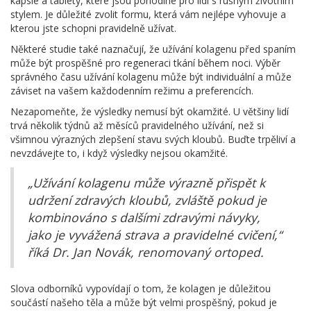
kapsle a tablety, které jsou pohodlné pro lidi s rušným životním
stylem. Je důležité zvolit formu, která vám nejlépe vyhovuje a
kterou jste schopni pravidelně užívat.
Některé studie také naznačují, že užívání kolagenu před spaním
může být prospěšné pro regeneraci tkání během noci. Výběr
správného času užívání kolagenu může být individuální a může
záviset na vašem každodenním režimu a preferencích.
Nezapomeňte, že výsledky nemusí být okamžité. U většiny lidí
trvá několik týdnů až měsíců pravidelného užívání, než si
všimnou výrazných zlepšení stavu svých kloubů. Buďte trpěliví a
nevzdávejte to, i když výsledky nejsou okamžité.
„Užívání kolagenu může výrazně přispět k
udržení zdravých kloubů, zvláště pokud je
kombinováno s dalšími zdravými návyky,
jako je vyvážená strava a pravidelné cvičení,“
říká Dr. Jan Novák, renomovaný ortoped.
Slova odborníků vypovídají o tom, že kolagen je důležitou
součástí našeho těla a může být velmi prospěšný, pokud je