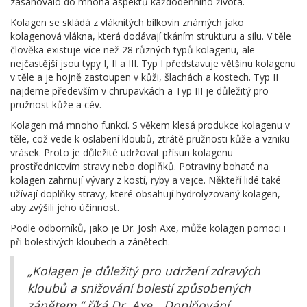
zasahovalo do mnoha aspektů každodenního života.
Kolagen se skládá z vláknitých bílkovin známých jako
kolagenová vlákna, která dodávají tkáním strukturu a sílu. V těle
člověka existuje více než 28 různých typů kolagenu, ale
nejčastější jsou typy I, II a III. Typ I představuje většinu kolagenu
v těle a je hojně zastoupen v kůži, šlachách a kostech. Typ II
najdeme především v chrupavkách a Typ III je důležitý pro
pružnost kůže a cév.
Kolagen má mnoho funkcí. S věkem klesá produkce kolagenu v
těle, což vede k oslabení kloubů, ztrátě pružnosti kůže a vzniku
vrásek. Proto je důležité udržovat přísun kolagenu
prostřednictvím stravy nebo doplňků. Potraviny bohaté na
kolagen zahrnují vývary z kostí, ryby a vejce. Někteří lidé také
užívají doplňky stravy, které obsahují hydrolyzovaný kolagen,
aby zvýšili jeho účinnost.
Podle odborníků, jako je Dr. Josh Axe, může kolagen pomoci i
při bolestivých kloubech a zánětech.
„Kolagen je důležitý pro udržení zdravých
kloubů a snižování bolestí způsobených
zánětem,“ říká Dr. Axe. „Doplňování