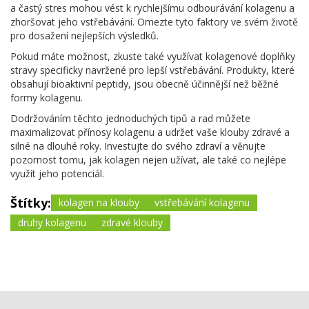
a častý stres mohou vést k rychlejšímu odbourávání kolagenu a
zhoršovat jeho vstřebávání. Omezte tyto faktory ve svém životě
pro dosažení nejlepších výsledků.
Pokud máte možnost, zkuste také využívat kolagenové doplňky
stravy specificky navržené pro lepší vstřebávání. Produkty, které
obsahují bioaktivní peptidy, jsou obecně účinnější než běžné
formy kolagenu.
Dodržováním těchto jednoduchých tipů a rad můžete
maximalizovat přínosy kolagenu a udržet vaše klouby zdravé a
silné na dlouhé roky. Investujte do svého zdraví a věnujte
pozornost tomu, jak kolagen nejen užívat, ale také co nejlépe
využít jeho potenciál.
Štítky:
kolagen na klouby
vstřebávání kolagenu
druhy kolagenu
zdravé klouby