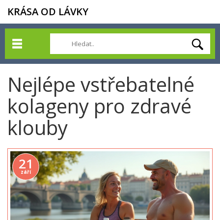
KRÁSA OD LÁVKY
Nejlépe vstřebatelné
kolageny pro zdravé
klouby
21
září