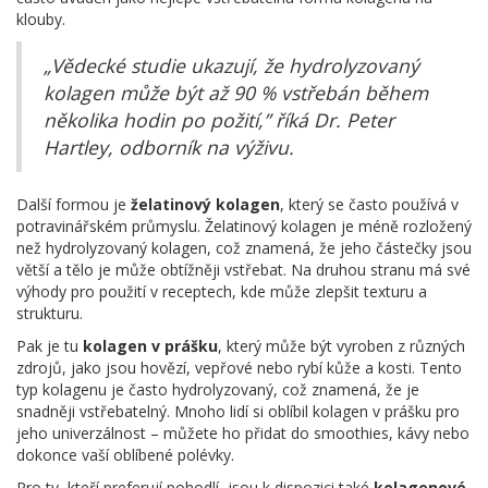
klouby.
„Vědecké studie ukazují, že hydrolyzovaný
kolagen může být až 90 % vstřebán během
několika hodin po požití,” říká Dr. Peter
Hartley, odborník na výživu.
Další formou je
želatinový kolagen
, který se často používá v
potravinářském průmyslu. Želatinový kolagen je méně rozložený
než hydrolyzovaný kolagen, což znamená, že jeho částečky jsou
větší a tělo je může obtížněji vstřebat. Na druhou stranu má své
výhody pro použití v receptech, kde může zlepšit texturu a
strukturu.
Pak je tu
kolagen v prášku
, který může být vyroben z různých
zdrojů, jako jsou hovězí, vepřové nebo rybí kůže a kosti. Tento
typ kolagenu je často hydrolyzovaný, což znamená, že je
snadněji vstřebatelný. Mnoho lidí si oblíbil kolagen v prášku pro
jeho univerzálnost – můžete ho přidat do smoothies, kávy nebo
dokonce vaší oblíbené polévky.
Pro ty, kteří preferují pohodlí, jsou k dispozici také
kolagenové