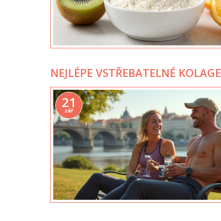
NEJLÉPE VSTŘEBATELNÉ KOLAG
21
zář