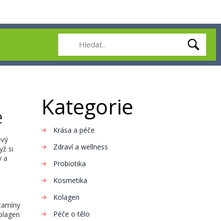
Kategorie
e
Krása a péče
ový
Zdraví a wellness
yž si
y a
Probiotika
Kosmetika
Kolagen
itamíny
Péče o tělo
olagen