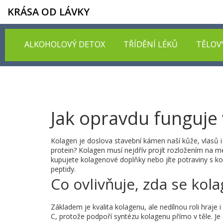
KRÁSA OD LÁVKY
ALKOHOLOVÝ DETOX
TŘÍDĚNÍ LÉKŮ
TĚLOV
Jak opravdu funguje 
Kolagen je doslova stavební kámen naší kůže, vlasů i
protein? Kolagen musí nejdřív projít rozložením na me
kupujete kolagenové doplňky nebo jíte potraviny s kol
peptidy.
Co ovlivňuje, zda se kola
Základem je kvalita kolagenu, ale nedílnou roli hraje 
C, protože podpoří syntézu kolagenu přímo v těle. J