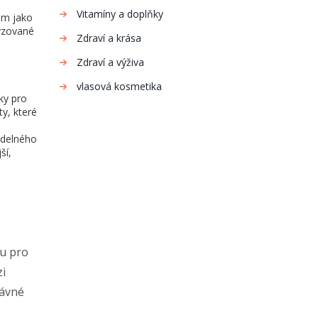
Vitamíny a doplňky
tom jako
lyzované
Zdraví a krása
Zdraví a výživa
vlasová kosmetika
ky pro
ty, které
idelného
ší,
nu pro
zi
rávné