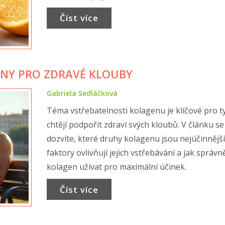
Číst více
ENY PRO ZDRAVÉ KLOUBY
Gabriela Sedláčková
Téma vstřebatelnosti kolagenu je klíčové pro ty
chtějí podpořit zdraví svých kloubů. V článku se
dozvíte, které druhy kolagenu jsou nejúčinnější
faktory ovlivňují jejich vstřebávání a jak správn
kolagen užívat pro maximální účinek.
Číst více