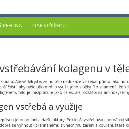
Ý PEELING
O SE STŘÍŠKOU
vstřebávání kolagenu v těl
 kloubů. Ale věděli jste, že ho tělo nedokáže vstřebat přímo jako hot
nší části, aby naše tělo mohlo využít jeho složky. To znamená, že kd
agenem, tělo jej nezpracuje jako celek, ale rozštěpí na aminokyselin
gen vstřebá a využije
i způsob jeho podání a další faktory. Pro lepší vstřebávání pomáhají v
e dobré se vyhnout i přehnanému slunečnímu záření a kouření, které k