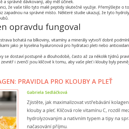
lně a správně dávkovaný, aby měl účinek.
nci, že vaše tělo tyto malé peptidy skutečně využije. Přemýšlejte o 
náz zapadnou na správné místo. Některé studie ukazují, že tyto hydro
oubů.
gen opravdu fungoval
strava bohatá na bílkoviny, vitamíny a minerály vytvoří dobré podmín
tkami jako je kyselina hyaluronová pro hydrataci pleti nebo antioxidan
dky se dostaví postupně a dlouhodobě, často až za několik týdnů prav
evnitř i zvenčí jsou klíčové k tomu, aby vaše pleť i klouby byly pevněj
AGEN: PRAVIDLA PRO KLOUBY A PLEŤ
Gabriela Sedláčková
Zjistěte, jak maximalizovat vstřebávání kolage
klouby a pleť. Klíčová role vitamínu C, rozdíl me
hydrolyzovaným a nativním typem a tipy na sp
načasování příjmu.