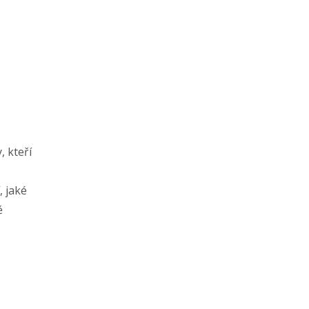
, kteří
, jaké
ě