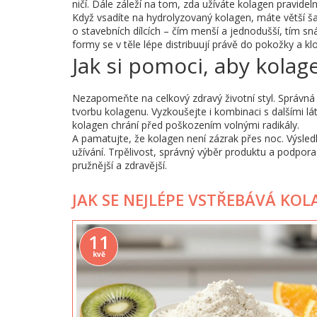
ničí. Dále záleží na tom, zda užíváte kolagen pravide
Když vsadíte na hydrolyzovaný kolagen, máte větší ša
o stavebních dílcích – čím menší a jednodušší, tím s
formy se v těle lépe distribuují právě do pokožky a kl
Jak si pomoci, aby kola
Nezapomeňte na celkový zdravý životní styl. Správná 
tvorbu kolagenu. Vyzkoušejte i kombinaci s dalšími lá
kolagen chrání před poškozením volnými radikály.
A pamatujte, že kolagen není zázrak přes noc. Výsle
užívání. Trpělivost, správný výběr produktu a podpora z
pružnější a zdravější.
JAK SE NEJLÉPE VSTŘEBÁVÁ KOL
11
kvě