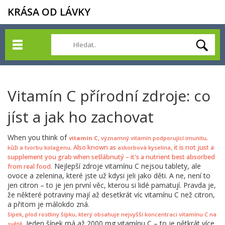
KRÁSA OD LÁVKY
Vitamín C přírodní zdroje: co
jíst a jak ho zachovat
When you think of
,
vitamín C
významný vitamín podporující imunitu,
. Also known as
, it is not just a
kůži a tvorbu kolagenu
askorbová kyselina
supplement you grab when sešlábnutý – it's a nutrient best absorbed
Nejlepší zdroje vitamínu C nejsou tablety, ale
from real food.
ovoce a zelenina, které jste už kdysi jeli jako děti. A ne, není to
jen citron – to je jen první věc, kterou si lidé pamatují. Pravda je,
že některé potraviny mají až desetkrát víc vitamínu C než citron,
a přitom je málokdo zná.
,
šípek
plod rostliny šípku, který obsahuje nejvyšší koncentraci vitamínu C na
Jeden šípek má až 2000 mg vitamínu C – to je pětkrát více
.
světě