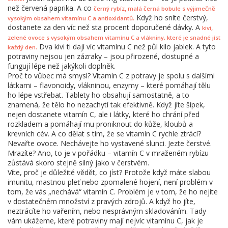
než červená paprika. A co
,
černý rybíz
malá černá bobule s výjimečně
Když ho sníte čerstvý,
.
vysokým obsahem vitamínu C a antioxidantů
dostanete za den víc než sta procent doporučené dávky. A
,
kivi
zelené ovoce s vysokým obsahem vitamínu C a vlákniny, které je snadné jíst
Dva kivi ti dají víc vitamínu C než půl kilo jablek. A tyto
.
každý den
potraviny nejsou jen zázraky – jsou přirozené, dostupné a
fungují lépe než jakýkoli doplněk.
Proč to vůbec má smysl? Vitamín C z potravy je spolu s dalšími
látkami – flavonoidy, vlákninou, enzymy – které pomáhají tělu
ho lépe vstřebat. Tablety ho obsahují samostatně, a to
znamená, že tělo ho nezachytí tak efektivně. Když jíte šípek,
nejen dostanete vitamín C, ale i látky, které ho chrání před
rozkladem a pomáhají mu proniknout do kůže, kloubů a
krevních cév. A co dělat s tím, že se vitamín C rychle ztrácí?
Nevařte ovoce. Nechávejte ho vystavené slunci. Jezte čerstvé.
Mrazíte? Ano, to je v pořádku – vitamín C v mraženém rybízu
zůstává skoro stejně silný jako v čerstvém.
Víte, proč je důležité vědět, co jíst? Protože když máte slabou
imunitu, mastnou pleť nebo zpomalené hojení, není problém v
tom, že vás „nechává“ vitamín C. Problém je v tom, že ho nejíte
v dostatečném množství z pravých zdrojů. A když ho jíte,
neztrácíte ho vařením, nebo nesprávným skladováním. Tady
vám ukážeme, které potraviny mají nejvíc vitamínu C, jak je