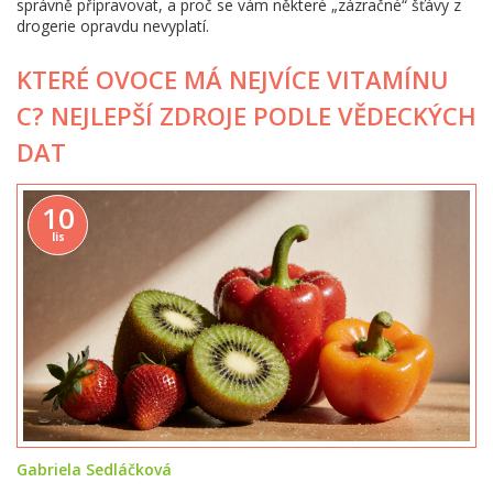
správně připravovat, a proč se vám některé „zázračné“ šťávy z
drogerie opravdu nevyplatí.
KTERÉ OVOCE MÁ NEJVÍCE VITAMÍNU
C? NEJLEPŠÍ ZDROJE PODLE VĚDECKÝCH
DAT
10
lis
Gabriela Sedláčková