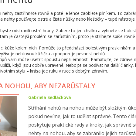
i nehty zastřihněte rovně a poté je lehce zaoblete pilníkem. To zabrá
Na nehty používejte ostré a čisté nůžky nebo kleštičky – tupé nástro
abyste odstranili ostré hrany. Zabere to jen chvilku a vyhnete se bole
tam je častější problém se zarůstáním, proto je stříhejte spíše rovně
aci kůže kolem nich. Pomůže to předcházet bolestivým prasklinkám a
ý vyživuje nehtovou kůžičku a podporuje pevnost nehtů.
 tipů vám může ušetřit spoustu nepříjemností. Pamatujte, že zdravé 
eublíží, když jsou dobře upravené. Nebojte se podívat na další články, 
ivotním stylu – krása jde ruku v ruce s dobrým zdravím.
NA NOHOU, ABY NEZARŮSTALY
Gabriela Sedláčková
Stříhání nehtů na nohou může být složitým úk
pokud nevíme, jak to udělat správně. Tento člá
poskytuje praktické rady a kroky, jak správně s
nehty na nohou, aby se zabránilo jejich zarůstá