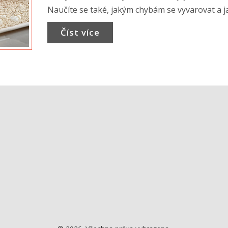
Naučíte se také, jakým chybám se vyvarovat a j
pečovat o své nehty pro zdravé a krásné nohy.
Číst více