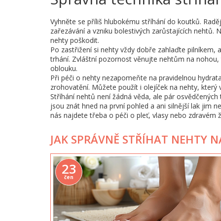
Vyhněte se příliš hlubokému stříhání do koutků. Raděj
zařezávání a vzniku bolestivých zarůstajících nehtů. 
nehty poškodit.
Po zastřižení si nehty vždy dobře zahlaďte pilníkem, 
trhání. Zvláštní pozornost věnujte nehtům na nohou, 
oblouku.
Při péči o nehty nezapomeňte na pravidelnou hydrat
zrohovatění. Můžete použít i olejíček na nehty, kter
Stříhání nehtů není žádná věda, ale pár osvědčených
jsou znát hned na první pohled a ani silnější lak jim n
nás najdete třeba o péči o pleť, vlasy nebo zdravém ž
JAK SPRÁVNĚ STŘÍHAT NEHTY 
23
čen