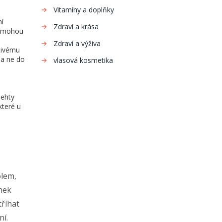
Vitamíny a doplňky
ní
Zdraví a krása
je mohou
Zdraví a výživa
stivému
 a ne do
vlasová kosmetika
nehty
které u
olem,
nek
tříhat
ní.