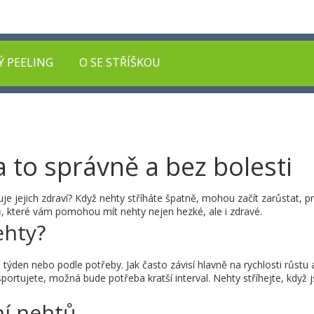
Ý PEELING
O SE STŘÍŠKOU
a to správně a bez bolesti
uje jejich zdraví? Když nehty stříháte špatně, mohou začít zarůstat, p
ů, které vám pomohou mít nehty nejen hezké, ale i zdravé.
ehty?
a týden nebo podle potřeby. Jak často závisí hlavně na rychlosti růstu
ortujete, možná bude potřeba kratší interval. Nehty stříhejte, když 
ní nehtů