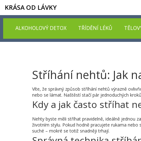
KRÁSA OD LÁVKY
ALKOHOLOVÝ DETOX
TŘÍDĚNÍ LÉKŮ
TĚLOV
Stříhání nehtů: Jak n
Víte, že správný způsob stříhání nehtů výrazně ovlivň
nebo se lámat. Naštěstí stačí pár jednoduchých krok
Kdy a jak často stříhat n
Nehty byste měli stříhat pravidelně, ideálně jednou z
životním stylu. Pokud hodně pracujete rukama nebo sp
suché – mokré se totiž snadněji trhají.
Správná technika stříhá