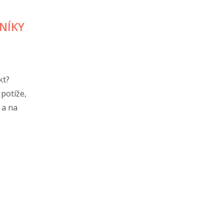
NÍKY
kt?
potíže,
 a na