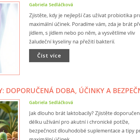
Gabriela Sedláčková
Zjistěte, kdy je nejlepší čas užívat probiotika pr
maximální účinek. Poradíme vám, zda je brát př
jídlem, s jídlem nebo po něm, a vysvětlíme vliv
žaludeční kyseliny na přežití bakterií.
Číst více
Y: DOPORUČENÁ DOBA, ÚČINKY A BEZPEČ
Gabriela Sedláčková
Jak dlouho brát laktobacily? Zjistěte doporuče
délku užívání pro akutní i chronické potíže,
bezpečnost dlouhodobé suplementace a tipy p
maximální účinek.