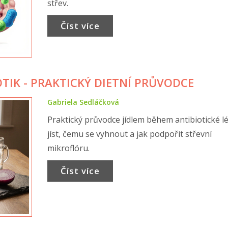
střev.
Číst více
OTIK - PRAKTICKÝ DIETNÍ PRŮVODCE
Gabriela Sedláčková
Praktický průvodce jídlem během antibiotické lé
jíst, čemu se vyhnout a jak podpořit střevní
mikroflóru.
Číst více