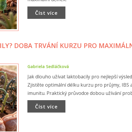
Číst více
ILY? DOBA TRVÁNÍ KURZU PRO MAXIMÁL
Gabriela Sedláčková
Jak dlouho užívat laktobacily pro nejlepší výsle
Zjistěte optimální délku kurzu pro průjmy, IBS 
imunitu. Praktický průvodce dobou užívání prob
Číst více