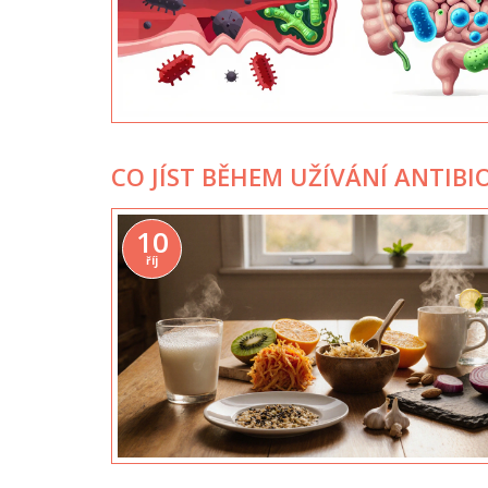
CO JÍST BĚHEM UŽÍVÁNÍ ANTIBI
10
říj