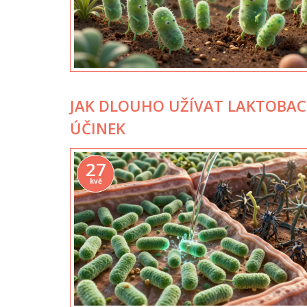
JAK DLOUHO UŽÍVAT LAKTOBAC
ÚČINEK
27
kvě