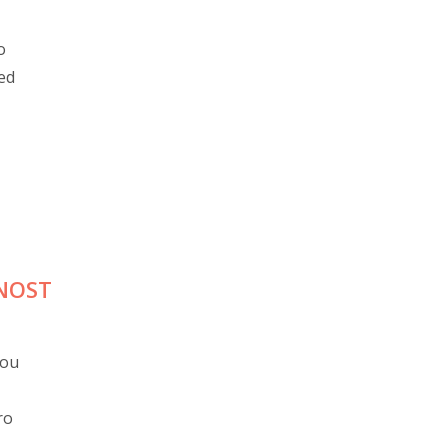
o
ed
NOST
nou
ro