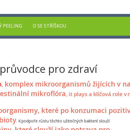
Ý PEELING
O SE STŘÍŠKOU
 průvodce pro zdraví
a
komplex mikroorganismů žijících v 
,
testinální mikroflóra
, it plays a klíčová role 
oorganismy, které po konzumaci poziti
obioty
. K podpoře růstu těchto užitečných bakterií slouží
iny, které slouží jako potrava pro