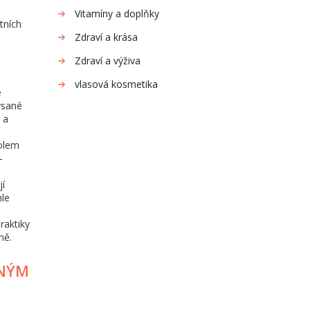
Vitamíny a doplňky
tních
Zdraví a krása
Zdraví a výživa
vlasová kosmetika
e
ysané
 a
kolem
–
jí
hle
praktiky
ně.
VNÝM