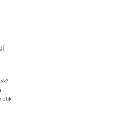
NÍ
dek?
a
iotik.