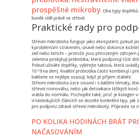
,
prospěšné mikroby
. Oba typy doplňků
buněk sídlí právě ve střevě.
Praktické rady pro podp
Střevní mikrobiota funguje jako ekosystém; pokud je
k problémům s trávením, únavě nebo dokonce kožním o
zelí nebo kimchi – protože jsou přirozeným zdrojem p
zelenina poskytují prebiotika, která podporují růst dob
Pokud užíváte doplňky, vybírejte taková, která uvádě
10 ^9 na den). Kvalitní probiotika často kombinují i pr
bakterie se nejlépe usazují, když je příjem stabilní.
Střevní mikrobiota úzce souvisí i s dalšími tématy, kte
střevní rovnováhu, nebo jak detoxikace těžkých kovů 
vrátila do normálu. Pochopíte také, proč je kolagen v dí
V následujících článcích se dozvíte konkrétní tipy, jak 
pro podporu zdravé střevní mikrobioty. Připravte se n
PO KOLIKA HODINÁCH BRÁT PR
NAČASOVÁNÍM