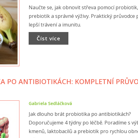
Naučte se, jak obnovit střeva pomocí probiotik
prebiotik a správné výživy. Praktický průvodce 
lepší trávení a imunitu.
Číst více
KA PO ANTIBIOTIKÁCH: KOMPLETNÍ PRŮV
Gabriela Sedláčková
Jak dlouho brát probiotika po antibiotikách?
Doporučujeme 4 týdny po léčbě. Poradíme s v
kmenů, laktobacilů a prebiotik pro rychlou ob