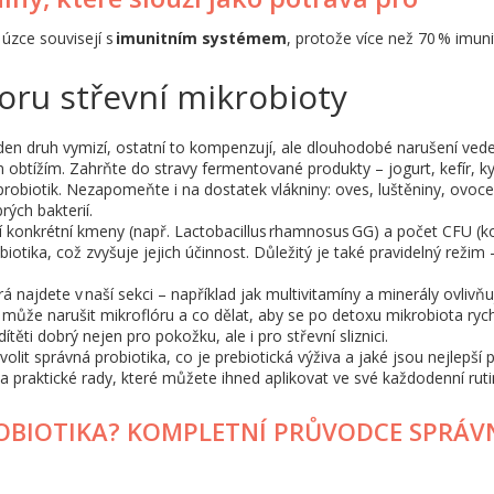
 úzce souvisejí s
imunitním systémem
, protože více než 70 % imuni
oru střevní mikrobioty
den druh vymizí, ostatní to kompenzují, ale dlouhodobé narušení ved
btížím. Zahrňte do stravy fermentované produkty – jogurt, kefír, k
robiotik. Nezapomeňte i na dostatek vlákniny: oves, luštěniny, ovoce
rých bakterií.
jí konkrétní kmeny (např. Lactobacillus rhamnosus GG) a počet CFU (
ebiotika, což zvyšuje jejich účinnost. Důležitý je také pravidelný režim 
rá najdete v naší sekci – například jak multivitamíny a minerály ovlivňu
může narušit mikroflóru a co dělat, aby se po detoxu mikrobiota ryc
těti dobrý nejen pro pokožku, ale i pro střevní sliznici.
zvolit správná probiotika, co je prebiotická výživa a jaké jsou nejlepší 
a praktické rady, které můžete ihned aplikovat ve své každodenní ruti
OBIOTIKA? KOMPLETNÍ PRŮVODCE SPRÁ