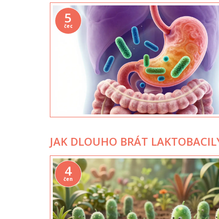
5
čec
JAK DLOUHO BRÁT LAKTOBACIL
4
čen