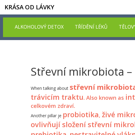
KRÁSA OD LÁVKY
ALKOHOLOVÝ DETOX
TŘÍDĚNÍ LÉKŮ
TĚLOV
Střevní mikrobiota –
střevní mikrobiot
When talking about
trávicím traktu
in
. Also known as
celkovém zdraví.
probiotika
živé mikr
,
Another pillar je
ovlivňují složení střevní mikr
prebiotika
nestravitelné vlákn