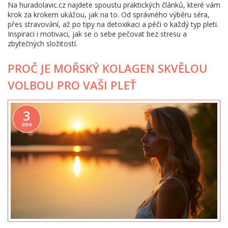
Na huradolavic.cz najdete spoustu praktických článků, které vám
krok za krokem ukážou, jak na to. Od správného výběru séra,
přes stravování, až po tipy na detoxikaci a péči o každý typ pleti.
Inspiraci i motivaci, jak se o sebe pečovat bez stresu a
zbytečných složitostí.
PROČ JE MOŘSKÝ KOLAGEN SKVĚLOU
VOLBOU PRO VAŠI PLEŤ
3
úno