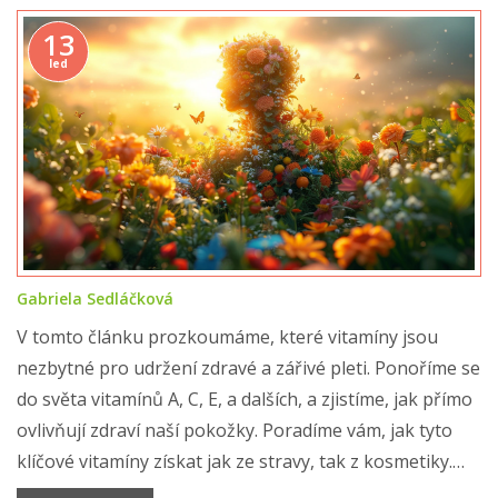
13
led
Gabriela Sedláčková
V tomto článku prozkoumáme, které vitamíny jsou
nezbytné pro udržení zdravé a zářivé pleti. Ponoříme se
do světa vitamínů A, C, E, a dalších, a zjistíme, jak přímo
ovlivňují zdraví naší pokožky. Poradíme vám, jak tyto
klíčové vitamíny získat jak ze stravy, tak z kosmetiky.
Věnovat péči své pleti znamená rozumět, co pro ni je