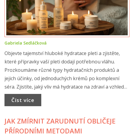
Gabriela Sedláčková
Objevte tajemství hluboké hydratace pleti a zjistěte,
které přípravky vaší pleti dodají potřebnou vláhu.
Prozkoumáme různé typy hydratačních produktů a
jejich účinky, od jednoduchých krémů po komplexní
séra. Zjistíte, jaký vliv má hydratace na zdraví a vzhled
pokožky a jak může správně zvolená péče přinést
Číst více
dlouhodobé výsledky. Ponořte se do světa
dermokosmetiky a objevte nejsilnější zbraně v boji za
JAK ZMÍRNIT ZARUDNUTÍ OBLIČEJE
vláčnou a svěží pleť.
PŘÍRODNÍMI METODAMI