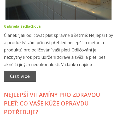
Gabriela Sedláčková
Článek 'Jak odličovat pleť správně a šetrně: Nejlepší tipy
a produkty' vám přináší přehled nejlepších metod a
produktů pro odličování vaší pleti. Odličování je
nezbytný krok pro udržení zdravé a svěží a pleti bez
akné či jiných nedokonalostí. V článku najdete
informace o tom, jaký typ odličovače se hodí pro váš
Číst více
typ pleti, jaké jsou nejnovější trendy v odličování, a také
praktické tipy a triky pro efektivní odličování.
NEJLEPŠÍ VITAMÍNY PRO ZDRAVOU
PLEŤ: CO VAŠE KŮŽE OPRAVDU
POTŘEBUJE?