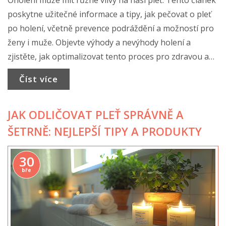
poskytne užitečné informace a tipy, jak pečovat o pleť
po holení, včetně prevence podráždění a možností pro
ženy i muže. Objevte výhody a nevýhody holení a
zjistěte, jak optimalizovat tento proces pro zdravou a
krásnou pokožku.
Číst více
JAK ODLIČOVAT PLEŤ SPRÁVNĚ A
ŠETRNĚ: NEJLEPŠÍ TIPY A PRODUKTY
30
bře