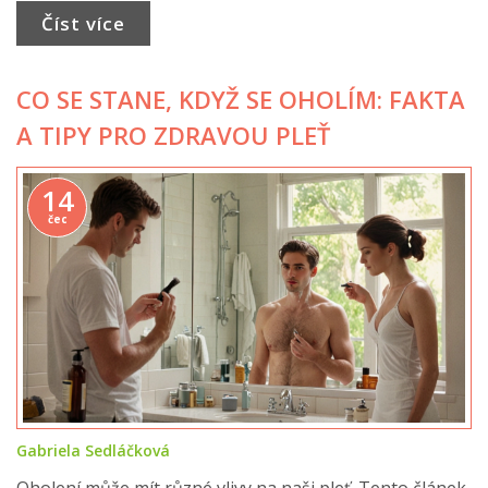
upravit svůj režim péče. Praktické tipy přispějí ke
Číst více
zdravější a klidnější pleti.
CO SE STANE, KDYŽ SE OHOLÍM: FAKTA
A TIPY PRO ZDRAVOU PLEŤ
14
čec
Gabriela Sedláčková
Oholení může mít různé vlivy na naši pleť. Tento článek