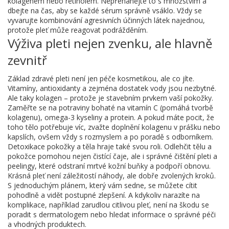
kolagenem nebo retinolem. Nepřehánějte to s množstvím a
dbejte na čas, aby se každé sérum správně vsáklo. Vždy se
vyvarujte kombinování agresivních účinných látek najednou,
protože pleť může reagovat podrážděním.
Výživa pleti nejen zvenku, ale hlavně
zevnitř
Základ zdravé pleti není jen péče kosmetikou, ale co jíte.
Vitamíny, antioxidanty a zejména dostatek vody jsou nezbytné.
Ale taky kolagen – protože je stavebním prvkem vaší pokožky.
Zaměřte se na potraviny bohaté na vitamín C (pomáhá tvorbě
kolagenu), omega-3 kyseliny a protein. A pokud máte pocit, že
toho tělo potřebuje víc, zvažte doplnění kolagenu v prášku nebo
kapslích, ovšem vždy s rozmyslem a po poradě s odborníkem.
Detoxikace pokožky a těla hraje také svou roli. Odlehčit tělu a
pokožce pomohou nejen čistící čaje, ale i správné čištění pleti a
peelingy, které odstraní mrtvé kožní buňky a podpoří obnovu.
Krásná pleť není záležitostí náhody, ale dobře zvolených kroků.
S jednoduchým plánem, který vám sedne, se můžete cítit
pohodlně a vidět postupné zlepšení. A kdykoliv narazíte na
komplikace, například zarudlou citlivou pleť, není na škodu se
poradit s dermatologem nebo hledat informace o správné péči
a vhodných produktech.