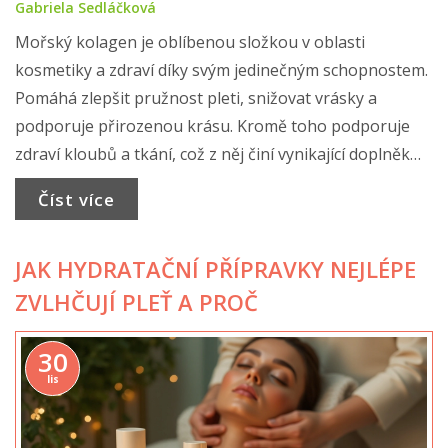
Gabriela Sedláčková
Mořský kolagen je oblíbenou složkou v oblasti
kosmetiky a zdraví díky svým jedinečným schopnostem.
Pomáhá zlepšit pružnost pleti, snižovat vrásky a
podporuje přirozenou krásu. Kromě toho podporuje
zdraví kloubů a tkání, což z něj činí vynikající doplněk
pro celkové zdraví. Tato příručka vám odhalí tajemství
Číst více
mořského kolagenu a jak jej co nejlépe začlenit do
vašeho života.
JAK HYDRATAČNÍ PŘÍPRAVKY NEJLÉPE
ZVLHČUJÍ PLEŤ A PROČ
30
lis