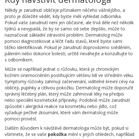
Někdy je zarudnutí obličeje příznakem něčeho vážnějšího, a
proto je důležité vědět, kdy byste měli vyhledat odborníka.
Pokud vaše zarudnutí není jen občasné, ale trvá déle než několik
týdnů a nevypadá, že by se samo od sebe zlepšilo, může to
naznačovat základní zdravotní problém. Dermatolog může
pomoci diagnostikovat a léčit řadu stavů, které byste sami
těžko identifikovali. Pokud je zarudnutí doprovázeno svěděním,
pálením nebo dokonce bolestí, určitě neváhejte a konzultujte to
s odborníkem.
Může se například jednat o růžovku, která je chronickým
kožním onemocněním postihujícím většinu lidí ve středním věku.
Symptomy růžovky zahrnují začervenání, viditelné krevní cévy na
obličeji, pupínky a citlivou pokožku. Dermatolog může doporučit
správný léčebný plán, který může zahrnovat léky na předpis
nebo speciální kosmetické přípravky. Podobně může zarudnutí
způsobit i alergická reakce na kosmetiku nebo jídlo, což
vyžaduje pečlivé zkoumání, které vám dermatolog může
pomoci provést.
Dalším důvodem k návštěvě dermatologa může být, pokud si
všimnete, že se vaše
pokožka
mění v jiných ohledech, například