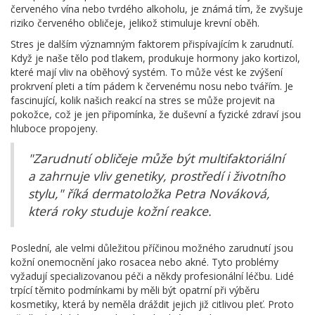
červeného vína nebo tvrdého alkoholu, je známá tím, že zvyšuje
riziko červeného obličeje, jelikož stimuluje krevní oběh.
Stres je dalším významným faktorem přispívajícím k zarudnutí.
Když je naše tělo pod tlakem, produkuje hormony jako kortizol,
které mají vliv na oběhový systém. To může vést ke zvýšení
prokrvení pleti a tím pádem k červenému nosu nebo tvářím. Je
fascinující, kolik našich reakcí na stres se může projevit na
pokožce, což je jen připomínka, že duševní a fyzické zdraví jsou
hluboce propojeny.
"Zarudnutí obličeje může být multifaktoriální
a zahrnuje vliv genetiky, prostředí i životního
stylu," říká dermatoložka Petra Nováková,
která roky studuje kožní reakce.
Poslední, ale velmi důležitou příčinou možného zarudnutí jsou
kožní onemocnění jako rosacea nebo akné. Tyto problémy
vyžadují specializovanou péči a někdy profesionální léčbu. Lidé
trpící těmito podmínkami by měli být opatrní při výběru
kosmetiky, která by neměla dráždit jejich již citlivou pleť. Proto