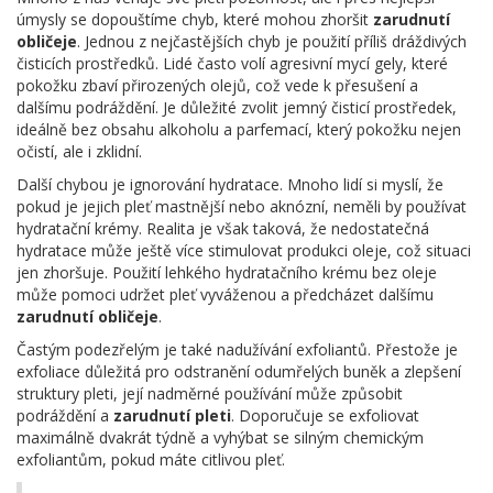
úmysly se dopouštíme chyb, které mohou zhoršit
zarudnutí
obličeje
. Jednou z nejčastějších chyb je použití příliš dráždivých
čisticích prostředků. Lidé často volí agresivní mycí gely, které
pokožku zbaví přirozených olejů, což vede k přesušení a
dalšímu podráždění. Je důležité zvolit jemný čisticí prostředek,
ideálně bez obsahu alkoholu a parfemací, který pokožku nejen
očistí, ale i zklidní.
Další chybou je ignorování hydratace. Mnoho lidí si myslí, že
pokud je jejich pleť mastnější nebo aknózní, neměli by používat
hydratační krémy. Realita je však taková, že nedostatečná
hydratace může ještě více stimulovat produkci oleje, což situaci
jen zhoršuje. Použití lehkého hydratačního krému bez oleje
může pomoci udržet pleť vyváženou a předcházet dalšímu
zarudnutí obličeje
.
Častým podezřelým je také nadužívání exfoliantů. Přestože je
exfoliace důležitá pro odstranění odumřelých buněk a zlepšení
struktury pleti, její nadměrné používání může způsobit
podráždění a
zarudnutí pleti
. Doporučuje se exfoliovat
maximálně dvakrát týdně a vyhýbat se silným chemickým
exfoliantům, pokud máte citlivou pleť.