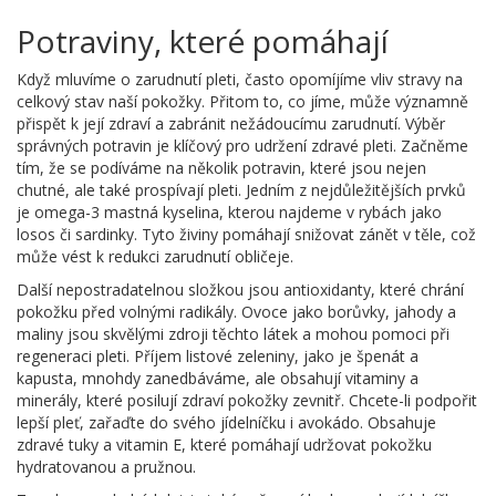
Potraviny, které pomáhají
Když mluvíme o zarudnutí pleti, často opomíjíme vliv stravy na
celkový stav naší pokožky. Přitom to, co jíme, může významně
přispět k její zdraví a zabránit nežádoucímu zarudnutí. Výběr
správných potravin je klíčový pro udržení zdravé pleti. Začněme
tím, že se podíváme na několik potravin, které jsou nejen
chutné, ale také prospívají pleti. Jedním z nejdůležitějších prvků
je omega-3 mastná kyselina, kterou najdeme v rybách jako
losos či sardinky. Tyto živiny pomáhají snižovat zánět v těle, což
může vést k redukci zarudnutí obličeje.
Další nepostradatelnou složkou jsou antioxidanty, které chrání
pokožku před volnými radikály. Ovoce jako borůvky, jahody a
maliny jsou skvělými zdroji těchto látek a mohou pomoci při
regeneraci pleti. Příjem listové zeleniny, jako je špenát a
kapusta, mnohdy zanedbáváme, ale obsahují vitaminy a
minerály, které posilují zdraví pokožky zevnitř. Chcete-li podpořit
lepší pleť, zařaďte do svého jídelníčku i avokádo. Obsahuje
zdravé tuky a vitamin E, které pomáhají udržovat pokožku
hydratovanou a pružnou.