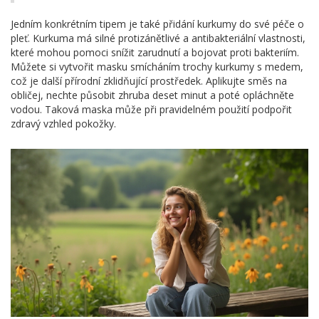
Jedním konkrétním tipem je také přidání kurkumy do své péče o
pleť. Kurkuma má silné protizánětlivé a antibakteriální vlastnosti,
které mohou pomoci snížit zarudnutí a bojovat proti bakteriím.
Můžete si vytvořit masku smícháním trochy kurkumy s medem,
což je další přírodní zklidňující prostředek. Aplikujte směs na
obličej, nechte působit zhruba deset minut a poté opláchněte
vodou. Taková maska může při pravidelném použití podpořit
zdravý vzhled pokožky.