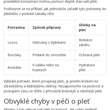
pravidelné konzumaci mohou pomoci zlepšit stav vaší pleti.
Podívejme se na příklad, jak jednoduše zařadit tyto potraviny do
jídelníčku v podobě tabulky níže.
Účinky na
Potravina
Způsob přípravy
pleť
Redukce
Losos
Grilovaný s bylinkami
zánětu
Borůvky
Přidané do smoothie
Ochrana pleti
V salátu nebo na
Hydratace
Avokádo
toastech
pleti
Vybírání potravin, které prospívají pleti, je prvním krokem ke
zdravějšímu a klidnějšímu obličeji. Nezapomeňte na pestrost a
postupem času se těšte z přirozeně krásnější a odolnější pleti.
Obvyklé chyby v péči o pleť
Mnoho z nás věnuje své pleti pozornost, ale i přes nejlepší