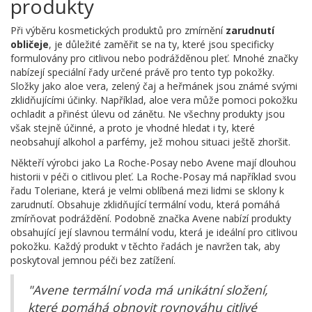
produkty
Při výběru kosmetických produktů pro zmírnění
zarudnutí
obličeje
, je důležité zaměřit se na ty, které jsou specificky
formulovány pro citlivou nebo podrážděnou pleť. Mnohé značky
nabízejí speciální řady určené právě pro tento typ pokožky.
Složky jako aloe vera, zelený čaj a heřmánek jsou známé svými
zklidňujícími účinky. Například, aloe vera může pomoci pokožku
ochladit a přinést úlevu od zánětu. Ne všechny produkty jsou
však stejně účinné, a proto je vhodné hledat i ty, které
neobsahují alkohol a parfémy, jež mohou situaci ještě zhoršit.
Někteří výrobci jako La Roche-Posay nebo Avene mají dlouhou
historii v péči o citlivou pleť. La Roche-Posay má například svou
řadu Toleriane, která je velmi oblíbená mezi lidmi se sklony k
zarudnutí. Obsahuje zklidňující termální vodu, která pomáhá
zmírňovat podráždění. Podobně značka Avene nabízí produkty
obsahující její slavnou termální vodu, která je ideální pro citlivou
pokožku. Každý produkt v těchto řadách je navržen tak, aby
poskytoval jemnou péči bez zatížení.
"Avene termální voda má unikátní složení,
které pomáhá obnovit rovnováhu citlivé