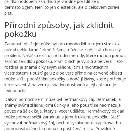
při dlouhodobém zarudnutí je vhodné poradit se s
dermatologem. Není to jen o estetice, ale o celkovém zdraví
pleti.
Přírodní způsoby, jak zklidnit
pokožku
Zarudnutí obličeje může být pro mnoho lidí zdrojem stresu, a
pokud nehledáme šetrné řešení, může se z něj stát chronický
problém. Naštěstí existují přírodní metody, které mohou pomoci
zklidnit zarudlou pokožku. První z nich je využití aloe vera. Tato
rostlina je známá díky svým uklidňujícím a hydratačním
vlastnostem. Použití gelu z aloe vera přímo na červené oblasti
může snížit podráždění pokožky a dodá jí živiny, které potřebuje
k ozdravení. Aloe vera je snadno dostupná a její aplikace je
jednoduchá.
Dalším pomocníkem může být heřmánkový čaj. Heřmánek je
známý svými zklidňujícími účinky a jeho použití se neomezuje
pouze na šálek čaje, který si večer uděláte. Heřmánkový obklad
může pomoci snížit zarudnutí a jemně uklidnit pokožku. Stačí
vyluhovat heřmánkový čaj, nechat vychladnout a aplikovat ho
pomocí vatového tamponu na postižená místa. Pravidelné