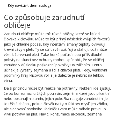
Kdy navštívit dermatologa
Co způsobuje zarudnutí
obličeje
Zarudnutí obličeje může mít různé příčiny, které se liší od
člověka k člověku. Může to být přímý následek vnějších faktorů
jako je chladné počasí, kdy intenzivní změny teploty ovlivňují
krevní cévy v pleti. Ty se střídavě rozšiřují a stahují, což může
vést k červenání pleti. Také horké počasí nebo příliš dlouhé
pobyty na slunci bez ochrany mohou způsobit, že se obličej
zarudne v důsledku poškození pokožky UV zářením. Tento
účinek je výrazný zejména u lidí s citlivou pletí. Tedy, venkovní
podmínky hrají klíčovou roli a je důležité je nebrat na lehkou
váhu.
Další příčinou může být reakce na potraviny. Někteří lidé zjišťují,
že po konzumaci určitých potravin, zejména které jsou pikantní
nebo obsahují histamin, jejich pokožka reaguje zarudnutím. Je
to těžké chápat, pokud člověk na tyto faktory myslí jen zřídka,
ale sledování osobního jídelníčku vám může odhalit pravdu o
vlivu potravy na pleť. Navíc, konzumace alkoholu, zejména