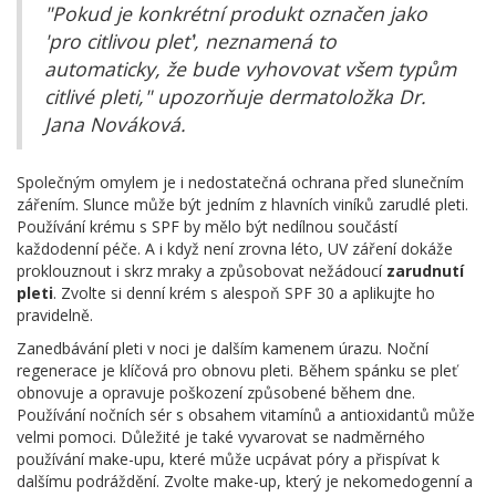
"Pokud je konkrétní produkt označen jako
'pro citlivou pleť', neznamená to
automaticky, že bude vyhovovat všem typům
citlivé pleti," upozorňuje dermatoložka Dr.
Jana Nováková.
Společným omylem je i nedostatečná ochrana před slunečním
zářením. Slunce může být jedním z hlavních viníků zarudlé pleti.
Používání krému s SPF by mělo být nedílnou součástí
každodenní péče. A i když není zrovna léto, UV záření dokáže
proklouznout i skrz mraky a způsobovat nežádoucí
zarudnutí
pleti
. Zvolte si denní krém s alespoň SPF 30 a aplikujte ho
pravidelně.
Zanedbávání pleti v noci je dalším kamenem úrazu. Noční
regenerace je klíčová pro obnovu pleti. Během spánku se pleť
obnovuje a opravuje poškození způsobené během dne.
Používání nočních sér s obsahem vitamínů a antioxidantů může
velmi pomoci. Důležité je také vyvarovat se nadměrného
používání make-upu, které může ucpávat póry a přispívat k
dalšímu podráždění. Zvolte make-up, který je nekomedogenní a