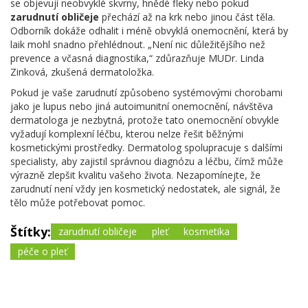
se objevují neobvyklé skvrny, hnědé fleky nebo pokud
zarudnutí obličeje
přechází až na krk nebo jinou část těla.
Odborník dokáže odhalit i méně obvyklá onemocnění, která by
laik mohl snadno přehlédnout. „Není nic důležitějšího než
prevence a včasná diagnostika,“ zdůrazňuje MUDr. Linda
Zinková, zkušená dermatoložka.
Pokud je vaše zarudnutí způsobeno systémovými chorobami
jako je lupus nebo jiná autoimunitní onemocnění, návštěva
dermatologa je nezbytná, protože tato onemocnění obvykle
vyžadují komplexní léčbu, kterou nelze řešit běžnými
kosmetickými prostředky. Dermatolog spolupracuje s dalšími
specialisty, aby zajistil správnou diagnózu a léčbu, čímž může
výrazně zlepšit kvalitu vašeho života. Nezapomínejte, že
zarudnutí není vždy jen kosmetický nedostatek, ale signál, že
tělo může potřebovat pomoc.
Štítky:
zarudnutí obličeje
pleť
kosmetika
péče o pleť