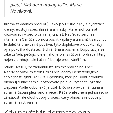
pleti," říká dermatolog JUDr. Marie
Nováková.
Kromě základních produktů, jako jsou čistící pěny a hydratační
krémy, existují i speciální séra a masky, které mohou hrát
klíčovou roli v péči o červenající
pleť
. Například sérum s
vitamínem C může pomoci posílit kapiláry a tím snížit zarudnutí.
Je důležité pravidelně používat tyto doplňkové produkty, aby
byla pokožka dostatečně chráněna a posílena. Doporučuje se
také zařadit pečující oleje, jako je olej z růžového dřeva, který
nejen zjemňuje, ale i účinně bojuje proti zánětům.
Studie ukazují, že zarudnutí lze zmírnit pravidelnou péčí.
Například výzkum z roku 2023 provedený Dermatologickou
společností zjistil, že 80 % účastníků, kteří používali produkty
obsahující niacinamid, pozorovalo po dvou týdnech výrazné
zlepšení. Podle odborníků je však klíčová i pravidelná rutina a
správné čištění pleti ráno a večer.
Péče o pleť
není jednorázová
záležitost, ale dlouhodobý proces, který přináší své ovoce při
správném vytrváním.
Kdy navštívit dermatologa