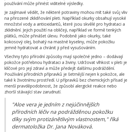
používání může přinést viditelné výsledky.
Je zajímavé vědět, že některé potraviny mohou mít také svůj vliv
na přirozené zklidňování pleti. Například okurky obsahují vysoké
množství vody a antioxidantů, které jsou skvělé pro hydrataci a
zklidnění. Jejich použití na obličeji, například ve formě tenkých
plátků, může přinášet úlevu. Podobně jako okurky, také
kokosový olej, bohatý na mastné kyseliny, může pokožku
jemně hydratovat a chránit ji před vysušováním.
Všechny tyto přírodní způsoby mají společné jedno – dodávají
pokožce potřebnou hydrataci a živiny. Udržovat vlhkost v pleti je
klíčové pro její zdraví a může předejít dalšímu podráždění.
Používání přírodních přípravků je šetrnější nejen k pokožce, ale
také k životnímu prostředí. U přípravků bez chemických přísad je
menší pravděpodobnost, že způsobí alergické reakce nebo
zhorší stávající stav zarudnutí.
"Aloe vera je jedním z nejúčinnějších
přírodních léčiv na podrážděnou pokožku
díky svým protizánětlivým vlastnostem," říká
dermatoložka Dr. Jana Nováková.