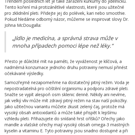
Trendem posledních let je také zařazení kurkumy do jídelníčku.
Tento koření má protizánětlivé vlastnosti, které jsou užitečné
pro zklidnění pleti. Přidejte jej do polévek, kari nebo smoothie.
Pokud hledáme odborný názor, můžeme se inspirovat slovy Dr.
Johna McDougalla:
„Jídlo je medicína, a správná strava může v
mnoha případech pomoci lépe než léky.“
Přesto je důležité mít na paměti, že vyváženost je klíčová, a
nadměrná konzumace jednoho druhu potraviny nemusí přinést
očekávané výsledky.
Samozřejmě nezapomeňme na dostatečný pitný režim. Voda je
nepostradatelná pro očištění organismu a podporu zdravé pleti.
Snažte se vypít alespoň osm sklenic denně. Někdy ani nevíme,
jak velký vliv může mít zdravý pitný režim na stav naší pokožky.
Jako užitečnou variantu můžete zkusit zelený čaj, protože má
vysoký obsah antioxidantů a může také přispět k lepšímu
vzhledu pleti. Přihazujete do snídaně hrst oříšků? Ořechy jako
mandle a vlašské ořechy mají vysoký obsah omega-3 mastných
kyselin a vitaminu E. Tyto potraviny jsou snadno dostupné a při