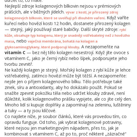
udržet to, co máte.
Nejlepší zdroje kolagenových bílkovin nejsou v prémiových
prášcích, ale v běžných jídelch.
,
vývar z kostí
je přirozený zdroj
. Když vaříte
kolagenových bílkovin, které se uvolňují při dlouhém vaření
kuřecí nebo hovězí kosti 12 hodin, dostanete přirozený kolagen
— stejný, jaký používají staré babičky. Další skryté zdroje:
rybí
,
kůže
obsahuje typ kolagenu, který je snadněji vstřebatelný než z hovězího
, nebo
,
masa
vaječná membrána
bohatá na kolagen a
. A nezapomeňte na
glykosaminoglykany, které podporují klouby
vitamín C
— bez něj tělo kolagen nesestrojí. Když jíte ovoce s
vitamínem C, jako je černý rybíz nebo šípek, podporujete jeho
tvorbu zevnitř.
Ne každý kolagen je stejný. Mořský kolagen z rybí kůže je lehce
vstřebatelný, zatímco hovězí může být těžší. A nezapomeňte:
nejde jen o příjem kolagenového bílku. Tělo potřebuje také
zinek, síru a antioxidanty, aby ho dokázalo použít. Pokud se
snažíte zpevnit pokožku těla nebo udržet klouby zdravé, není
důležité, kolik kolagenového prášku vypijete, ale co jíte celý den.
Mnoho lidí si kupuje doplňky a zapomínají na zeleninu, luštěniny
a tuky — a ty jsou klíčové.
Co najdete níže, je soubor článků, které vás provedou tím, co
opravdu funguje. Od toho, jak vybrat kolagenové potraviny,
které nejsou jen marketingovým nápadem, přes to, jak je
kombinovat s vitamínem C, až po to, proč některé „zázračné“