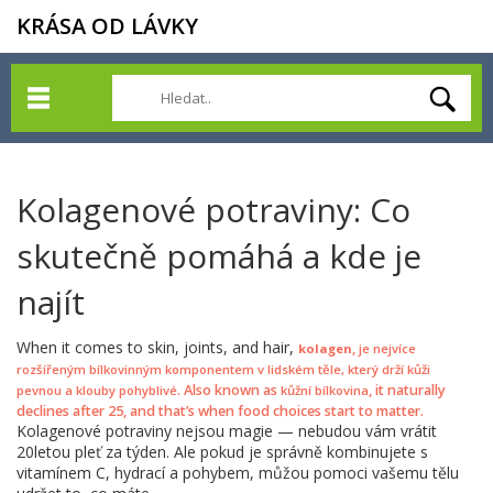
KRÁSA OD LÁVKY
Kolagenové potraviny: Co
skutečně pomáhá a kde je
najít
When it comes to skin, joints, and hair,
,
kolagen
je nejvíce
rozšířeným bílkovinným komponentem v lidském těle, který drží kůži
. Also known as
, it naturally
pevnou a klouby pohyblivé
kůžní bílkovina
declines after 25, and that’s when food choices start to matter.
Kolagenové potraviny nejsou magie — nebudou vám vrátit
20letou pleť za týden. Ale pokud je správně kombinujete s
vitamínem C, hydrací a pohybem, můžou pomoci vašemu tělu