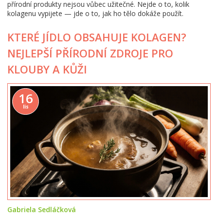
přírodní produkty nejsou vůbec užitečné. Nejde o to, kolik
kolagenu vypijete — jde o to, jak ho tělo dokáže použít.
KTERÉ JÍDLO OBSAHUJE KOLAGEN?
NEJLEPŠÍ PŘÍRODNÍ ZDROJE PRO
KLOUBY A KŮŽI
16
lis
Gabriela Sedláčková