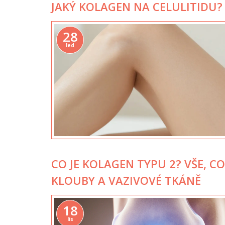
JAKÝ KOLAGEN NA CELULITIDU?
28
led
CO JE KOLAGEN TYPU 2? VŠE, C
KLOUBY A VAZIVOVÉ TKÁNĚ
18
lis