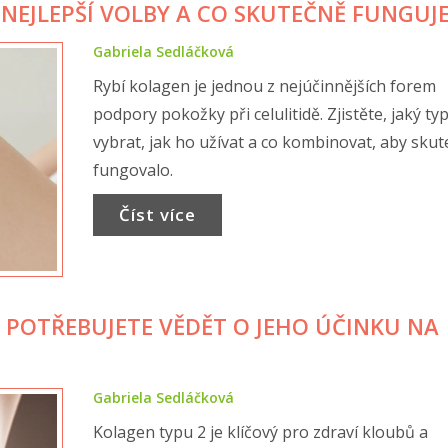
 NEJLEPŠÍ VOLBY A CO SKUTEČNĚ FUNGUJ
Gabriela Sedláčková
Rybí kolagen je jednou z nejúčinnějších forem
podpory pokožky při celulitidě. Zjistěte, jaký ty
vybrat, jak ho užívat a co kombinovat, aby sku
fungovalo.
Číst více
O POTŘEBUJETE VĚDĚT O JEHO ÚČINKU NA
Gabriela Sedláčková
Kolagen typu 2 je klíčový pro zdraví kloubů a