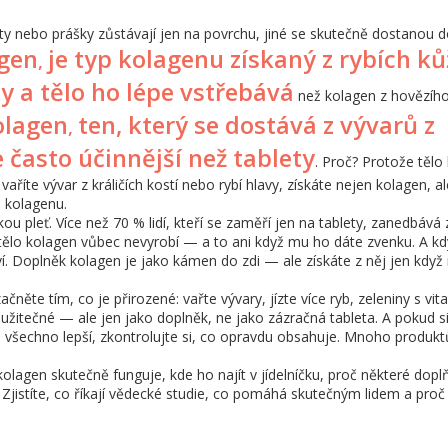
ety nebo prášky zůstávají jen na povrchu, jiné se skutečně dostanou 
gen
je typ kolagenu získaný z rybích ků
,
y a tělo ho lépe vstřebává
než kolagen z hovězíh
olagen
ten, který se dostává z vývarů z
,
e často účinnější než tablety
. Proč? Protože tělo
říte vývar z králičích kostí nebo rybí hlavy, získáte nejen kolagen, al
o kolagenu.
u pleť. Více než 70 % lidí, kteří se zaměří jen na tablety, zanedbává 
 tělo kolagen vůbec nevyrobí — a to ani když mu ho dáte zvenku. A kd
í. Doplněk kolagen je jako kámen do zdi — ale získáte z něj jen když
čněte tím, co je přirozené: vařte vývary, jízte více ryb, zeleniny s v
žitečné — ale jen jako doplněk, ne jako zázračná tableta. A pokud s
e všechno lepší, zkontrolujte si, co opravdu obsahuje. Mnoho produkt
kolagen skutečně funguje, kde ho najít v jídelníčku, proč některé dopl
Zjistíte, co říkají vědecké studie, co pomáhá skutečným lidem a proč