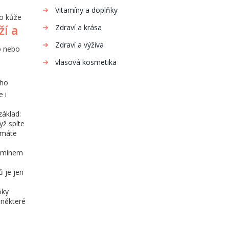
Vitamíny a doplňky
do kůže
ží a
Zdraví a krása
Zdraví a výživa
o nebo
vlasová kosmetika
 ho
e i
základ:
yž spíte
 máte
itamínem
i
ů je jen
ňky
 některé