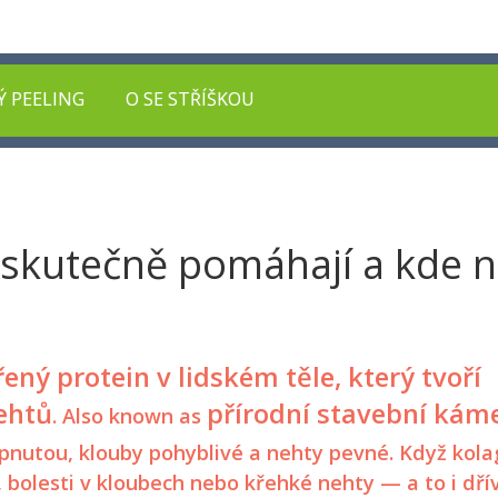
Ý PEELING
O SE STŘÍŠKOU
skutečně pomáhají a kde na
ířený protein v lidském těle, který tvoří
nehtů
přírodní stavební kám
. Also known as
 napnutou, klouby pohyblivé a nehty pevné. Když kol
 bolesti v kloubech nebo křehké nehty — a to i dřív