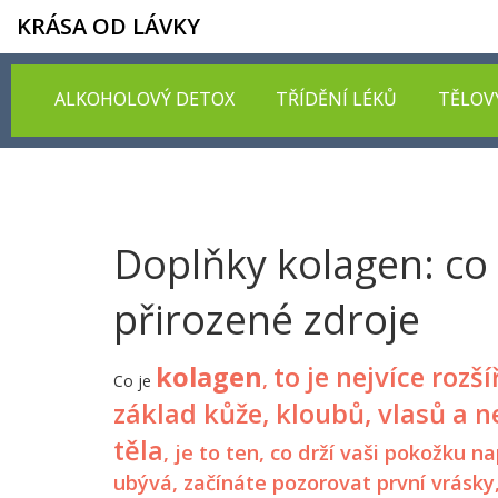
KRÁSA OD LÁVKY
ALKOHOLOVÝ DETOX
TŘÍDĚNÍ LÉKŮ
TĚLOV
Doplňky kolagen: co 
přirozené zdroje
kolagen
to je nejvíce rozš
,
Co je
základ kůže, kloubů, vlasů a 
těla
, je to ten, co drží vaši pokožku
ubývá, začínáte pozorovat první vrásky,