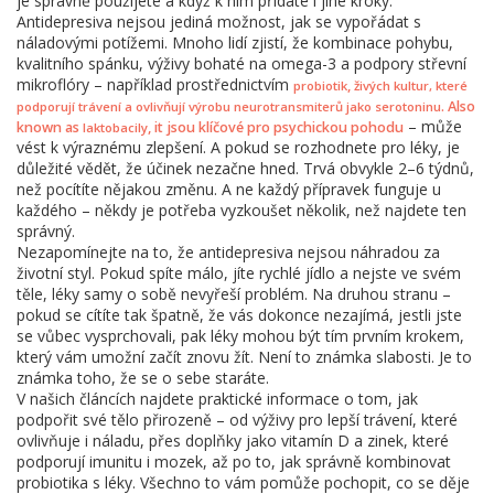
je správně použijete a když k nim přidáte i jiné kroky.
Antidepresiva nejsou jediná možnost, jak se vypořádat s
náladovými potížemi. Mnoho lidí zjistí, že kombinace pohybu,
kvalitního spánku, výživy bohaté na omega-3 a podpory střevní
mikroflóry – například prostřednictvím
,
probiotik
živých kultur, které
. Also
podporují trávení a ovlivňují výrobu neurotransmiterů jako serotoninu
– může
known as
, it jsou klíčové pro psychickou pohodu
laktobacily
vést k výraznému zlepšení. A pokud se rozhodnete pro léky, je
důležité vědět, že účinek nezačne hned. Trvá obvykle 2–6 týdnů,
než pocítíte nějakou změnu. A ne každý přípravek funguje u
každého – někdy je potřeba vyzkoušet několik, než najdete ten
správný.
Nezapomínejte na to, že antidepresiva nejsou náhradou za
životní styl. Pokud spíte málo, jíte rychlé jídlo a nejste ve svém
těle, léky samy o sobě nevyřeší problém. Na druhou stranu –
pokud se cítíte tak špatně, že vás dokonce nezajímá, jestli jste
se vůbec vysprchovali, pak léky mohou být tím prvním krokem,
který vám umožní začít znovu žít. Není to známka slabosti. Je to
známka toho, že se o sebe staráte.
V našich článcích najdete praktické informace o tom, jak
podpořit své tělo přirozeně – od výživy pro lepší trávení, které
ovlivňuje i náladu, přes doplňky jako vitamín D a zinek, které
podporují imunitu i mozek, až po to, jak správně kombinovat
probiotika s léky. Všechno to vám pomůže pochopit, co se děje