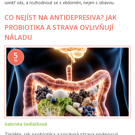
uvnitř vás, a rozhodnout se s vědomím, nejen s obavou.
CO NEJÍST NA ANTIDEPRESIVA? JAK
PROBIOTIKA A STRAVA OVLIVŇUJÍ
NÁLADU
5
lis
Gabriela Sedláčková
Zjistěte, jak probiotika a správná strava podporují