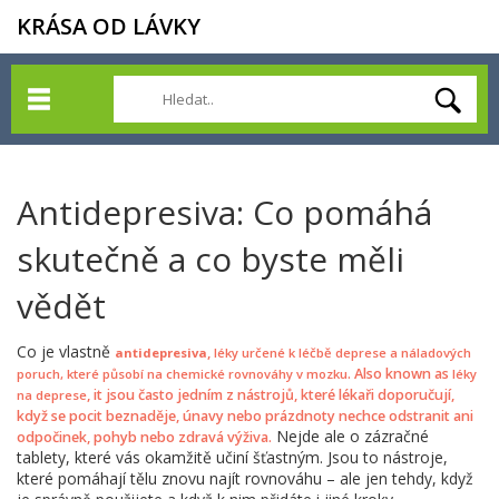
KRÁSA OD LÁVKY
Antidepresiva: Co pomáhá
skutečně a co byste měli
vědět
Co je vlastně
,
antidepresiva
léky určené k léčbě deprese a náladových
. Also known as
poruch, které působí na chemické rovnováhy v mozku
léky
, it jsou často jedním z nástrojů, které lékaři doporučují,
na deprese
když se pocit beznaděje, únavy nebo prázdnoty nechce odstranit ani
Nejde ale o zázračné
odpočinek, pohyb nebo zdravá výživa.
tablety, které vás okamžitě učiní šťastným. Jsou to nástroje,
které pomáhají tělu znovu najít rovnováhu – ale jen tehdy, když