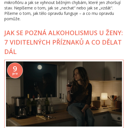
mikroflóru a jak se vyhnout běžným chybám, které jen zhoršují
stav. Nepíšeme o tom, jak se „nechat“ nebo jak se „vzdát“.
Píšeme o tom, jak tělo opravdu funguje – a co mu opravdu
pomůže.
JAK SE POZNÁ ALKOHOLISMUS U ŽENY:
7 VIDITELNÝCH PŘÍZNAKŮ A CO DĚLAT
DÁL
9
pro