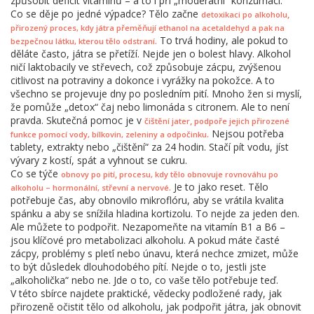
způsobit deficit vitamínů – a to i při „moderátní“ konzumaci.
Co se děje po jedné výpadce? Tělo začne
,
detoxikaci po alkoholu
přirozený proces, kdy játra přeměňují ethanol na acetaldehyd a pak na
To trvá hodiny, ale pokud to
.
bezpečnou látku, kterou tělo odstraní
děláte často, játra se přetíží. Nejde jen o bolest hlavy. Alkohol
ničí laktobacily ve střevech, což způsobuje zácpu, zvýšenou
citlivost na potraviny a dokonce i vyrážky na pokožce. A to
všechno se projevuje dny po posledním pití. Mnoho žen si myslí,
že pomůže „detox“ čaj nebo limonáda s citronem. Ale to není
pravda. Skutečná pomoc je v
,
čištění jater
podpoře jejich přirozené
Nejsou potřeba
.
funkce pomocí vody, bílkovin, zeleniny a odpočinku
tablety, extrakty nebo „čištění“ za 24 hodin. Stačí pít vodu, jíst
vývary z kostí, spát a vyhnout se cukru.
Co se týče
,
obnovy po pití
procesu, kdy tělo obnovuje rovnováhu po
Je to jako reset. Tělo
.
alkoholu – hormonální, střevní a nervové
potřebuje čas, aby obnovilo mikroflóru, aby se vrátila kvalita
spánku a aby se snížila hladina kortizolu. To nejde za jeden den.
Ale můžete to podpořit. Nezapomeňte na vitamín B1 a B6 –
jsou klíčové pro metabolizaci alkoholu. A pokud máte časté
zácpy, problémy s pleťí nebo únavu, která nechce zmizet, může
to být důsledek dlouhodobého pítí. Nejde o to, jestli jste
„alkoholička“ nebo ne. Jde o to, co vaše tělo potřebuje teď.
V této sbírce najdete praktické, vědecky podložené rady, jak
přirozeně očistit tělo od alkoholu, jak podpořit játra, jak obnovit