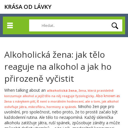
KRÁSA OD LÁVKY
Alkoholická žena: jak tělo
reaguje na alkohol a jak ho
přirozeně vyčistit
When talking about an
,
alkoholická žena
žena, která pravidelně
. Also known as
konzumuje alkohol a jejíž tělo na něj reaguje fyziologicky
, it
žena s návykem pití
není o morálním hodnocení, ale o tom, jak alkohol
Mnoho žen pije pro
.
ovlivňuje játra, mikroflóru, hormony a spánek
uvolnění, pro společnost, nebo proto, že to prostě začalo být
každodenní rutina. Ale tělo to nezapomíná. Každý sklenička
alkoholu zatěžuje játra, ruší spánek, způsobuje záněty a může