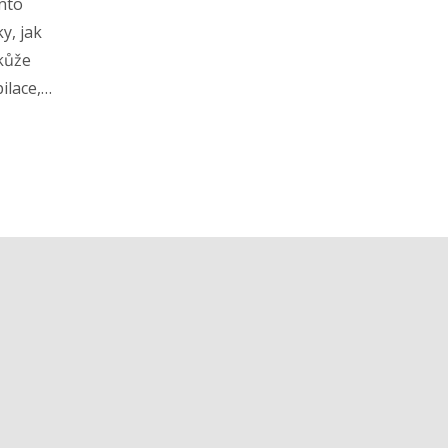
ento
y, jak
 kůže
ilace,
eré
kytnout