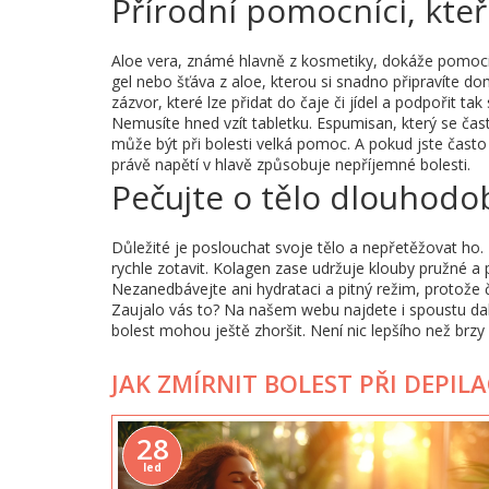
Přírodní pomocníci, kteř
Aloe vera, známé hlavně z kosmetiky, dokáže pomoci i
gel nebo šťáva z aloe, kterou si snadno připravíte do
zázvor, které lze přidat do čaje či jídel a podpořit ta
Nemusíte hned vzít tabletku. Espumisan, který se čas
může být při bolesti velká pomoc. A pokud jste často 
právě napětí v hlavě způsobuje nepříjemné bolesti.
Pečujte o tělo dlouhodo
Důležité je poslouchat svoje tělo a nepřetěžovat ho
rychle zotavit. Kolagen zase udržuje klouby pružné a
Nezanedbávejte ani hydrataci a pitný režim, protože 
Zaujalo vás to? Na našem webu najdete i spoustu dalš
bolest mohou ještě zhoršit. Není nic lepšího než brzy
JAK ZMÍRNIT BOLEST PŘI DEPILA
28
led