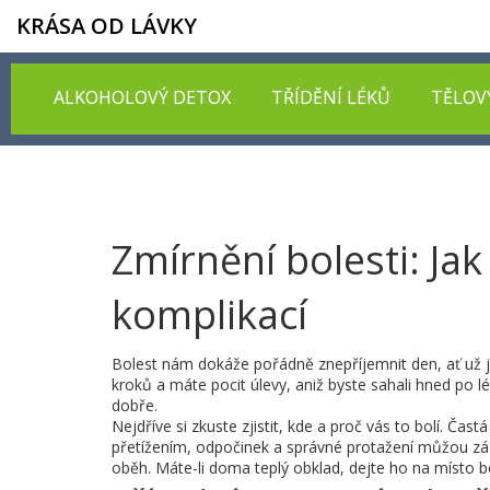
KRÁSA OD LÁVKY
ALKOHOLOVÝ DETOX
TŘÍDĚNÍ LÉKŮ
TĚLOV
Zmírnění bolesti: Jak
komplikací
Bolest nám dokáže pořádně znepříjemnit den, ať už jd
kroků a máte pocit úlevy, aniž byste sahali hned po lé
dobře.
Nejdříve si zkuste zjistit, kde a proč vás to bolí. Ča
přetížením, odpočinek a správné protažení můžou záz
oběh. Máte-li doma teplý obklad, dejte ho na místo bo