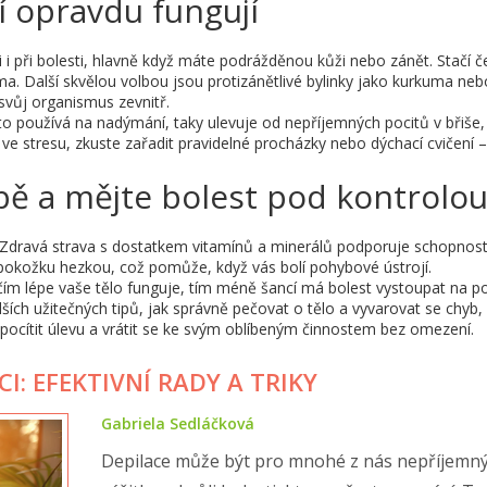
í opravdu fungují
 při bolesti, hlavně když máte podrážděnou kůži nebo zánět. Stačí č
ma. Další skvělou volbou jsou protizánětlivé bylinky jako kurkuma neb
k svůj organismus zevnitř.
to používá na nadýmání, taky ulevuje od nepříjemných pocitů v břiše,
ve stresu, zkuste zařadit pravidelné procházky nebo dýchací cvičení 
bě a mějte bolest pod kontrolo
. Zdravá strava s dostatkem vitamínů a minerálů podporuje schopnost
 pokožku hezkou, což pomůže, když vás bolí pohybové ústrojí.
čím lépe vaše tělo funguje, tím méně šancí má bolest vystoupat na po
ích užitečných tipů, jak správně pečovat o tělo a vyvarovat se chyb,
 pocítit úlevu a vrátit se ke svým oblíbeným činnostem bez omezení.
CI: EFEKTIVNÍ RADY A TRIKY
Gabriela Sedláčková
Depilace může být pro mnohé z nás nepříjemn