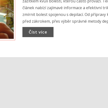
zážitkem kvůli bolesti, kterou často provází. T
článek nabízí zajímavé informace a efektivní trik
zmírnit bolest spojenou s depilací. Od přípravy
před zákrokem, přes výběr správné metody dep
až po účinné produkty a domácí prostředky, kt
Číst více
vám pomohou od bolesti. Celkově cílem je pos
užitečné rady, jak dosáhnout hladké kůže s co
nejmenším nepohodlím.