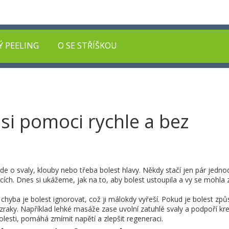
Ý PEELING
O SE STŘÍŠKOU
 si pomoci rychle a bez
e o svaly, klouby nebo třeba bolest hlavy. Někdy stačí jen pár jedn
cích. Dnes si ukážeme, jak na to, aby bolest ustoupila a vy se mohla z
stá chyba je bolest ignorovat, což ji málokdy vyřeší. Pokud je bolest z
raky. Například lehké masáže zase uvolní zatuhlé svaly a podpoří kre
lesti, pomáhá zmírnit napětí a zlepšit regeneraci.