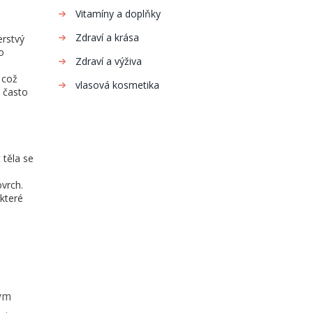
Vitamíny a doplňky
Zdraví a krása
erstvý
o
Zdraví a výživa
 což
vlasová kosmetika
– často
u
 těla se
vrch.
 které
ým