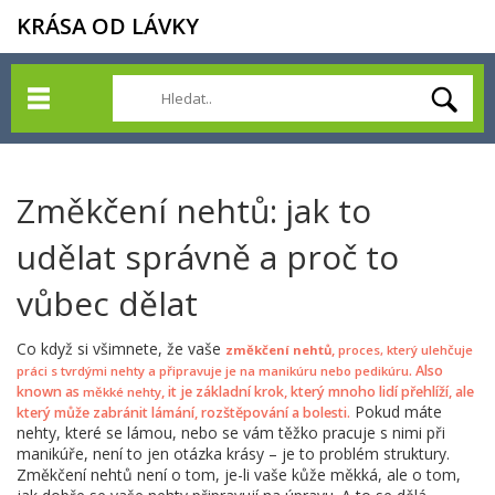
KRÁSA OD LÁVKY
Změkčení nehtů: jak to
udělat správně a proč to
vůbec dělat
Co když si všimnete, že vaše
,
změkčení nehtů
proces, který ulehčuje
. Also
práci s tvrdými nehty a připravuje je na manikúru nebo pedikúru
known as
, it je základní krok, který mnoho lidí přehlíží, ale
měkké nehty
Pokud máte
který může zabránit lámání, rozštěpování a bolesti.
nehty, které se lámou, nebo se vám těžko pracuje s nimi při
manikúře, není to jen otázka krásy – je to problém struktury.
Změkčení nehtů není o tom, je-li vaše kůže měkká, ale o tom,