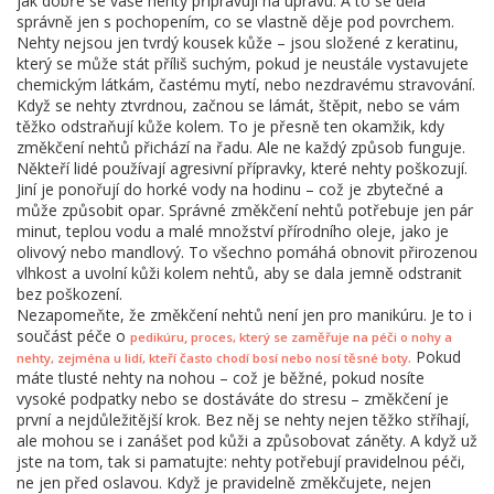
jak dobře se vaše nehty připravují na úpravu. A to se dělá
správně jen s pochopením, co se vlastně děje pod povrchem.
Nehty nejsou jen tvrdý kousek kůže – jsou složené z keratinu,
který se může stát příliš suchým, pokud je neustále vystavujete
chemickým látkám, častému mytí, nebo nezdravému stravování.
Když se nehty ztvrdnou, začnou se lámát, štěpit, nebo se vám
těžko odstraňují kůže kolem. To je přesně ten okamžik, kdy
změkčení nehtů přichází na řadu. Ale ne každý způsob funguje.
Někteří lidé používají agresivní přípravky, které nehty poškozují.
Jiní je ponořují do horké vody na hodinu – což je zbytečné a
může způsobit opar. Správné změkčení nehtů potřebuje jen pár
minut, teplou vodu a malé množství přírodního oleje, jako je
olivový nebo mandlový. To všechno pomáhá obnovit přirozenou
vlhkost a uvolní kůži kolem nehtů, aby se dala jemně odstranit
bez poškození.
Nezapomeňte, že změkčení nehtů není jen pro manikúru. Je to i
součást péče o
,
pedikúru
proces, který se zaměřuje na péči o nohy a
Pokud
.
nehty, zejména u lidí, kteří často chodí bosí nebo nosí těsné boty
máte tlusté nehty na nohou – což je běžné, pokud nosíte
vysoké podpatky nebo se dostáváte do stresu – změkčení je
první a nejdůležitější krok. Bez něj se nehty nejen těžko stříhají,
ale mohou se i zanášet pod kůži a způsobovat záněty. A když už
jste na tom, tak si pamatujte: nehty potřebují pravidelnou péči,
ne jen před oslavou. Když je pravidelně změkčujete, nejen