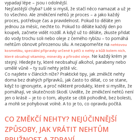
vypadají lépe – jsou i odolnější.
Nejčastější chyba? Lidé si myslí, že stačí něco namazat a už je
to všechno. Ale změkčení nehtů je proces – a jako každý
proces, potřebuje čas a pravidelnost. Pokud to děláte jen
jednou za měsíc, nechte to. Pokud to děláte každý den po
koupeli, začnete vidět rozdíl. A když už to děláte, zkuste přidat
do vody trochu soli nebo oleje z černého rybízu – to pomáhá
nehtům obnovit přirozenou sílu. A nezapomeňte na
nehtovou
,
kosmetiku
speciální přípravky určené k péči o nehty a kůži kolem nich,
Ne každý krém je
.
které obsahují vitamíny, minerály a přírodní oleje
stejný. Hledejte ty, které neobsahují alkohol, parabeny nebo
umělé vůně – ty suší nehty ještě víc.
Co najdete v článcích níže? Praktické tipy, jak změkčit nehty
doma bez drahých přípravků, jak často to dělat, co se stane,
když to ignorujete, a proč některé produkty, které si myslíte, že
pomáhají, ve skutečnosti škodí. Uvidíte, že změkčení nehtů není
jen o krásě – je to o tom, abyste se cítili pohodlně, bez bolesti,
a mohli se pohybovat volně. A to je to, co opravdu počítá.
CO ZMĚKČÍ NEHTY? NEJÚČINNĚJŠÍ
ZPŮSOBY, JAK VRÁTIT NEHTŮM
PRUŽNOST A ZDRAVÍ