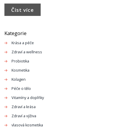
kloubů. Dozvíte se, co je mořský kolagen a jak ho
Číst více
správně používat.
Kategorie
Krása a péče
Zdraví a wellness
Probiotika
Kosmetika
Kolagen
Péče o tělo
Vitamíny a doplňky
Zdraví a krása
Zdraví a výživa
vlasová kosmetika