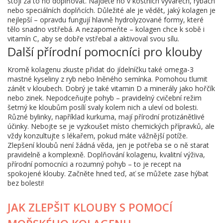
stojí za to ho doplňovat. Najdete ho v kostních vývarech, rybách
nebo speciálních doplňcích. Důležité ale je vědět, jaký kolagen je
nejlepší – opravdu fungují hlavně hydrolyzované formy, které
tělo snadno vstřebá. A nezapomeňte – kolagen chce k sobě i
vitamín C, aby se dobře vstřebal a aktivoval svou sílu.
Další přírodní pomocníci pro klouby
Kromě kolagenu zkuste přidat do jídelníčku také omega-3
mastné kyseliny z ryb nebo lněného semínka. Pomohou tlumit
zánět v kloubech. Dobrý je také vitamin D a minerály jako hořčík
nebo zinek. Nepodceňujte pohyb – pravidelný cvičební režim
šetrný ke kloubům posílí svaly kolem nich a uleví od bolesti.
Různé bylinky, například kurkuma, mají přírodní protizánětlivé
účinky. Nebojte se je vyzkoušet místo chemických přípravků, ale
vždy konzultujte s lékařem, pokud máte vážnější potíže.
Zlepšení kloubů není žádná věda, jen je potřeba se o ně starat
pravidelně a komplexně. Doplňování kolagenu, kvalitní výživa,
přírodní pomocníci a rozumný pohyb – to je recept na
spokojené klouby. Začněte hned teď, ať se můžete zase hýbat
bez bolesti!
JAK ZLEPŠIT KLOUBY S POMOCÍ