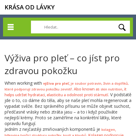
KRÁSA OD LÁVKY
Výživa pro pleť – co jíst pro
zdravou pokožku
When working with
,
výživa pro pleť
je soubor potravin, živin a doplňků,
. Also known as
, it
které podporují zdravou pokožku zevnitř
skin nutrition
V podstatě
helps udržet hydrataci, elasticitu a odolnost proti stárnutí.
jde o to, co dáme do těla, aby se naše pleť mohla regenerovat a
vypadat svěže. Bez správného přísunu se může objevit suchost,
předčasné vrásky nebo ztráta jasu – a to i když používáte
nejlepší krémy. Proto se zaměříme na konkrétní látky, které
opravdu fungují.
Jedním z nejčastěji zmiňovaných komponentů je
,
kolagen
. Kolagen podporuje
bílkovina tvořící strukturu pokožky, kostí a kloubů