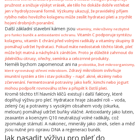
pružnost a snižuje výskyt vrásek, ale tělo ho dokáže dobře vstřebat
jen v hydrolyzované formě. Výzkumy ukazují, že pravidelný příjem
rybího nebo hovězího kolagenu může zesílit hydrataci pleti a zrychlit
hojení drobných poranění.
Další základní stavební kámen jsou
,
vitamíny
mikroživiny nezbytné
. Vitamín C podporuje syntézu
pro funkci buněk a antioxidantní ochranu
kolagenu, vitamín E chrání před volnými radikály a vitamíny skupiny B
pomáhají udržet hydrataci. Pokud máte nedostatek těchto látek, pleť
může být matná a náchylná k zánětům. Proto je důležité zahrnout do
jídelníčku citrusy, ořechy, semínka a celozrnné produkty.
Neměli bychom zapomenout ani na
,
probiotika
živé mikroorganismy,
. Zdravý mikrobiom ovlivňuje
které vyrovnávají střevní mikrobiom
imunitní systém a tím i stav pokožky – např. akné, ekzémy nebo
zčervenání. Fermentované potraviny jako kefír, kimchi nebo jogurt
mohou podpořit rovnováhu střev a přispět k čistší pleti.
Kromě těchto tří hlavních klíčů existují i další faktory, které
doplňují výživu pro pleť. Hydratace hraje zásadní roli – voda,
zelený čaj a potraviny s vysokým obsahem vody (okurka,
meloun) pomáhají udržet buňky vláčné. Antioxidanty jako lutein,
zeaxantin a koenzym Q10 neutralizují volné radikály, což
zpomaluje stárnutí. A nakonec, minerály jako zinek, selen a měď
jsou nutné pro opravu DNA a regeneraci buněk.
Jak nasadit výživu pro pleť do