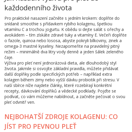
každodenního života
Pro praktické nasazení začněte s jedním krokem: doplňte do
snídaně smoothie s přídavkem rybího kolagenu, špetkou
vitamínu C a trochou jogurtu. K obědu si dejte salát s ořechy a
avokádem – tím získáte zdravé tuky a vitamíny E. Večeři doplňte
o fazole, quinoa nebo lososa, abyste pokryli bílkoviny, zinek a
omega‑3 mastné kyseliny. Nezapomeňte na pravidelný pitný
režim – minimálně dva litry vody denně a jeden šálek zeleného
čaje.
Výživa pro pleť není jednorázová dieta, ale dlouhodobý styl
života. Jakmile si osvojíte základní pravidla, můžete přidávat
další doplňky podle specifických potřeb – například extra
kolagen během zimy nebo vyšší dávku probiotik při stresu. V
naší sbírce níže najdete články, které rozebírají konkrétní
recepty, dávkování doplňků a vědecké podklady. Pojďte se
podívat, co vám můžeme nabídnout, a začněte pečovat o svou
pleť odvnitř ven.
NEJBOHATŠÍ ZDROJE KOLAGENU: CO
JÍST PRO PEVNOU PLEŤ