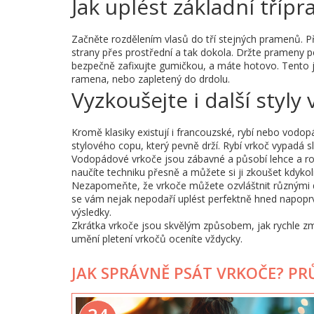
Jak uplést základní tříp
Začněte rozdělením vlasů do tří stejných pramenů. P
strany přes prostřední a tak dokola. Držte prameny p
bezpečně zafixujte gumičkou, a máte hotovo. Tento j
ramena, nebo zapletený do drdolu.
Vyzkoušejte i další styly
Kromě klasiky existují i francouzské, rybí nebo vod
stylového copu, který pevně drží. Rybí vrkoč vypadá sl
Vodopádové vrkoče jsou zábavné a působí lehce a rom
naučíte techniku přesně a můžete si ji zkoušet kdykoli
Nezapomeňte, že vrkoče můžete ozvláštnit různými 
se vám nejak nepodaří uplést perfektně hned napoprvé
výsledky.
Zkrátka vrkoče jsou skvělým způsobem, jak rychle změ
umění pletení vrkočů oceníte vždycky.
JAK SPRÁVNĚ PSÁT VRKOČE? P