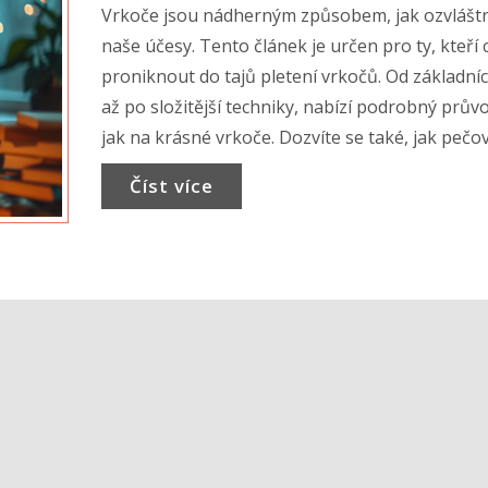
Vrkoče jsou nádherným způsobem, jak ozvláštn
naše účesy. Tento článek je určen pro ty, kteří c
proniknout do tajů pletení vrkočů. Od základní
až po složitější techniky, nabízí podrobný prův
jak na krásné vrkoče. Dozvíte se také, jak pečo
vlasy, aby byly vaše vrkoče co nejkrásnější.
Číst více