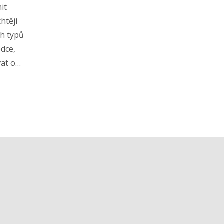
it
htějí
ch typů
odce,
vat o