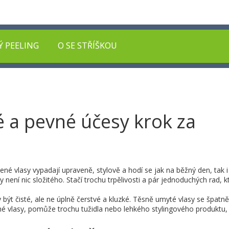
Ý PEELING
O SE STŘÍŠKOU
é a pevné účesy krok za
ené vlasy vypadají upraveně, stylově a hodí se jak na běžný den, tak i
ky není nic složitého. Stačí trochu trpělivosti a pár jednoduchých rad, k
y být čisté, ale ne úplně čerstvé a kluzké. Těsně umyté vlasy se špatně 
 vlasy, pomůže trochu tužidla nebo lehkého stylingového produktu, 