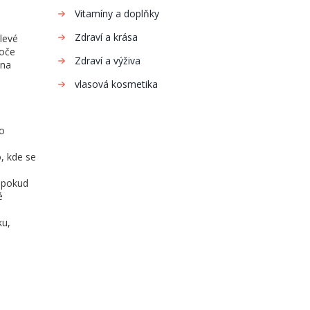
Vitamíny a doplňky
Zdraví a krása
levé
koče
Zdraví a výživa
 na
vlasová kosmetika
ho
, kde se
 pokud
é
ku,