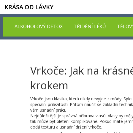
KRÁSA OD LÁVKY
ALKOHOLOVÝ DETOX
TŘÍDĚNÍ LÉKŮ
TĚLOV
Vrkoče: Jak na krásn
krokem
Vrkoče jsou klasika, která nikdy nevyjde z módy. Splet
speciální příležitosti. Přitom naučit se základní techni
vám usnadní práci.
Nejdůležitější je správná příprava vlasů. Vlasy by měl
tak může být pletení komplikované. Pokud máte jemné
dodá texturu a usnadní držení vrkoče.