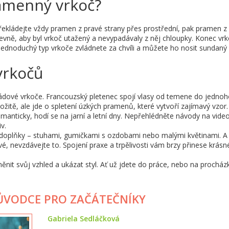
ramenný vrkoč?
řekládejte vždy pramen z pravé strany přes prostřední, pak pramen z 
evně, aby byl vrkoč utažený a nevypadávaly z něj chloupky. Konec vr
ednoduchý typ vrkoče zvládnete za chvíli a můžete ho nosit sundaný
 vrkočů
opádové vrkoče. Francouzský pletenec spojí vlasy od temene do jedno
ožitě, ale jde o spletení úzkých pramenů, které vytvoří zajímavý vzor.
anticky, hodí se na jarní a letní dny. Nepřehlédněte návody na video
v.
doplňky – stuhami, gumičkami s ozdobami nebo malými květinami. A
, nevzdávejte to. Spojení praxe a trpělivosti vám brzy přinese krásn
nit svůj vzhled a ukázat styl. Ať už jdete do práce, nebo na procház
RŮVODCE PRO ZAČÁTEČNÍKY
Gabriela Sedláčková