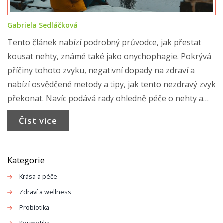
Gabriela Sedláčková
Tento článek nabízí podrobný průvodce, jak přestat
kousat nehty, známé také jako onychophagie. Pokrývá
příčiny tohoto zvyku, negativní dopady na zdraví a
nabízí osvědčené metody a tipy, jak tento nezdravý zvyk
překonat. Navíc podává rady ohledně péče o nehty a
metody, jak řešit případnou úzkost spojenou s tímto
Číst více
chováním.
Kategorie
Krása a péče
Zdraví a wellness
Probiotika
Kosmetika