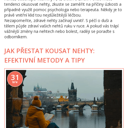
tendenci okusovat nehty, zkuste se zaměřit na příčiny úzkosti a
případně využít pomoc psychologa nebo terapeuta. Někdy je to
právě vnitřní klid tou nejdůležitější léčbou.
Nezapomeňte, zdravé nehty začínají uvnitř. S péčí o duši a
tělem půjde zdraví vašich nehtů ruku v ruce. A pokud vás trápí
vážnější změny na nehtech nebo bolest, raději se poraďte s
odborníkem.
JAK PŘESTAT KOUSAT NEHTY:
EFEKTIVNÍ METODY A TIPY
31
bře