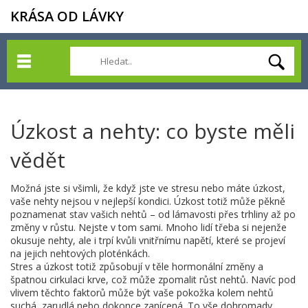
KRÁSA OD LÁVKY
Úzkost a nehty: co byste měli
vědět
Možná jste si všimli, že když jste ve stresu nebo máte úzkost,
vaše nehty nejsou v nejlepší kondici. Úzkost totiž může pěkně
poznamenat stav vašich nehtů – od lámavosti přes trhliny až po
změny v růstu. Nejste v tom sami. Mnoho lidí třeba si nejenže
okusuje nehty, ale i trpí kvůli vnitřnímu napětí, které se projeví
na jejich nehtových ploténkách.
Stres a úzkost totiž způsobují v těle hormonální změny a
špatnou cirkulaci krve, což může zpomalit růst nehtů. Navíc pod
vlivem těchto faktorů může být vaše pokožka kolem nehtů
suchá, zarudlá nebo dokonce zanícená. To vše dohromady