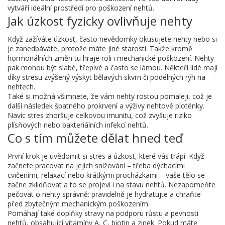
vytváří ideální prostředí pro poškození nehtů.
Jak úzkost fyzicky ovlivňuje nehty
Když zažíváte úzkost, často nevědomky okusujete nehty nebo si
je zanedbáváte, protože máte jiné starosti. Takže kromě
hormonálních změn tu hraje roli i mechanické poškození. Nehty
pak mohou být slabé, třepivé a často se lámou. Někteří lidé mají
díky stresu zvýšený výskyt bělavých skvrn či podélných rýh na
nehtech.
Také si možná všimnete, že vám nehty rostou pomaleji, což je
další následek špatného prokrvení a výživy nehtové ploténky.
Navíc stres zhoršuje celkovou imunitu, což zvyšuje riziko
plísňových nebo bakteriálních infekcí nehtů.
Co s tím můžete dělat hned teď
První krok je uvědomit si stres a úzkost, které vás trápí. Když
začnete pracovat na jejich snižování – třeba dýchacími
cvičeními, relaxací nebo krátkými procházkami – vaše tělo se
začne zklidňovat a to se projeví i na stavu nehtů. Nezapomeňte
pečovat o nehty správně: pravidelně je hydratujte a chraňte
před zbytečným mechanickým poškozením.
Pomáhají také doplňky stravy na podporu růstu a pevnosti
nehtů, obsahující vitamíny A, C, biotin a zinek. Pokud máte