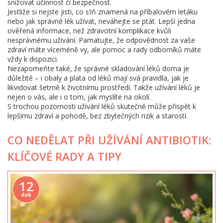
snižovat účinnost či bezpečnost.
Jestliže si nejste jisti, co s’iň znamená na příbalovém letáku
nebo jak správně lék užívat, neváhejte se ptát. Lepší jedna
ověřená informace, než zdravotní komplikace kvůli
nesprávnému užívání. Pamatujte, že odpovědnost za vaše
zdraví máte víceméně vy, ale pomoc a rady odborníků máte
vždy k dispozici.
Nezapomeňte také, že správné skladování léků doma je
důležité – i obaly a plata od léků mají svá pravidla, jak je
likvidovat šetrně k životnímu prostředí. Takže užívání léků je
nejen o vás, ale i o tom, jak myslíte na okolí.
S trochou pozornosti užívání léků skutečně může přispět k
lepšímu zdraví a pohodě, bez zbytečných rizik a starostí.
CO NEDĚLAT PŘI UŽÍVÁNÍ ANTIBIOTIK:
KLÍČOVÉ RADY A TIPY
12
dub