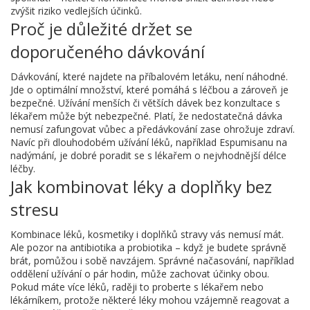
zvýšit riziko vedlejších účinků.
Proč je důležité držet se
doporučeného dávkování
Dávkování, které najdete na příbalovém letáku, není náhodné.
Jde o optimální množství, které pomáhá s léčbou a zároveň je
bezpečné. Užívání menších či větších dávek bez konzultace s
lékařem může být nebezpečné. Platí, že nedostatečná dávka
nemusí zafungovat vůbec a předávkování zase ohrožuje zdraví.
Navíc při dlouhodobém užívání léků, například Espumisanu na
nadýmání, je dobré poradit se s lékařem o nejvhodnější délce
léčby.
Jak kombinovat léky a doplňky bez
stresu
Kombinace léků, kosmetiky i doplňků stravy vás nemusí mát.
Ale pozor na antibiotika a probiotika – když je budete správně
brát, pomůžou i sobě navzájem. Správné načasování, například
oddělení užívání o pár hodin, může zachovat účinky obou.
Pokud máte více léků, raději to proberte s lékařem nebo
lékárníkem, protože některé léky mohou vzájemně reagovat a