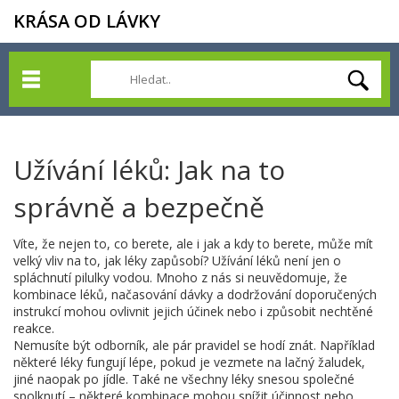
KRÁSA OD LÁVKY
Užívání léků: Jak na to
správně a bezpečně
Víte, že nejen to, co berete, ale i jak a kdy to berete, může mít
velký vliv na to, jak léky zapůsobí? Užívání léků není jen o
spláchnutí pilulky vodou. Mnoho z nás si neuvědomuje, že
kombinace léků, načasování dávky a dodržování doporučených
instrukcí mohou ovlivnit jejich účinek nebo i způsobit nechtěné
reakce.
Nemusíte být odborník, ale pár pravidel se hodí znát. Například
některé léky fungují lépe, pokud je vezmete na lačný žaludek,
jiné naopak po jídle. Také ne všechny léky snesou společné
spolknutí – některé kombinace mohou snížit účinnost nebo