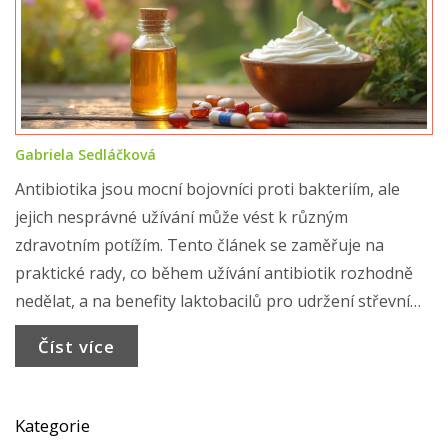
Gabriela Sedláčková
Antibiotika jsou mocní bojovníci proti bakteriím, ale
jejich nesprávné užívání může vést k různým
zdravotním potížím. Tento článek se zaměřuje na
praktické rady, co během užívání antibiotik rozhodně
nedělat, a na benefity laktobacilů pro udržení střevní
mikroflóry. Přečtěte si, proč je důležité dokončit
Číst více
předepsanou kúru a jaké potraviny mohou pozitivně
ovlivnit vaše zdraví během léčby.
Kategorie