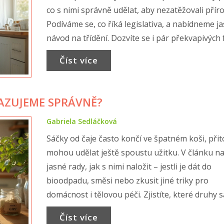
co s nimi správně udělat, aby nezatěžovali přír
Podíváme se, co říká legislativa, a nabídneme j
návod na třídění. Dozvíte se i pár překvapivých 
recyklaci těchto obalů a zjistíte, proč je důležité
Číst více
správně vyhazovat. Nechybí rady, na co si dát p
lékárně i doma.
HAZUJEME SPRÁVNĚ?
Gabriela Sedláčková
Sáčky od čaje často končí ve špatném koši, při
mohou udělat ještě spoustu užitku. V článku na
jasné rady, jak s nimi naložit – jestli je dát do
bioodpadu, směsi nebo zkusit jiné triky pro
domácnost i tělovou péči. Zjistíte, které druhy 
jsou rozložitelné a na co si dát pozor, aby netr
Číst více
příroda. Praktické tipy vás možná překvapí a va