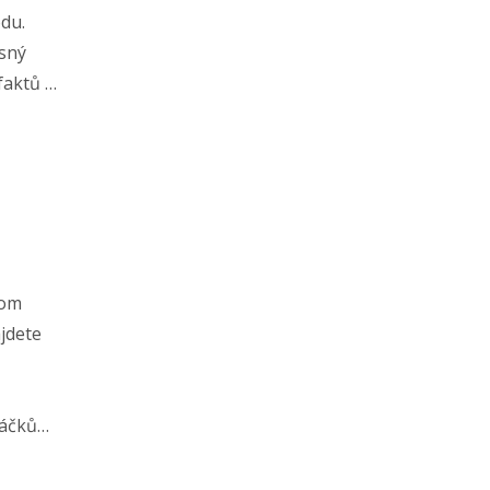
odu.
asný
faktů o
 je
ozor v
tom
jdete
sáčků
pěla
še