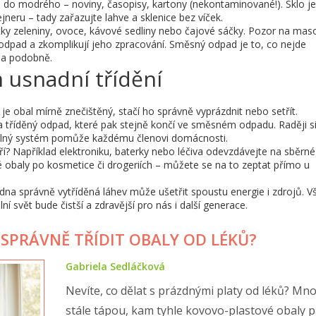
de do modrého – noviny, časopisy, kartony (nekontaminované!). Sklo je
jneru – tady zařazujte lahve a sklenice bez víček.
ky zeleniny, ovoce, kávové sedliny nebo čajové sáčky. Pozor na maso
 odpad a zkomplikují jeho zpracování. Směsný odpad je to, co nejde
r a podobně.
m usnadní třídění
e obal mírně znečištěný, stačí ho správně vyprázdnit nebo setřít.
a tříděný odpad, které pak stejně končí ve směsném odpadu. Raději s
dlný systém pomůže každému členovi domácnosti.
ří? Například elektroniku, baterky nebo léčiva odevzdávejte na sběrné
ré obaly po kosmetice či drogeriích – můžete se na to zeptat přímo u
dna správně vytříděná láhev může ušetřit spoustu energie i zdrojů. V
í svět bude čistší a zdravější pro nás i další generace.
 SPRÁVNĚ TŘÍDIT OBALY OD LÉKŮ?
Gabriela Sedláčková
Nevíte, co dělat s prázdnými platy od léků? Mnoz
stále tápou, kam tyhle kovovo-plastové obaly pa