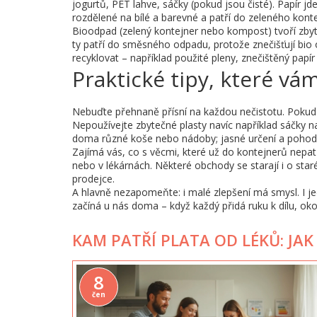
jogurtů, PET lahve, sáčky (pokud jsou čisté). Papír j
rozdělené na bílé a barevné a patří do zeleného konte
Bioodpad (zelený kontejner nebo kompost) tvoří zbyt
ty patří do směsného odpadu, protože znečišťují bio
recyklovat – například použité pleny, znečištěný papí
Praktické tipy, které vá
Nebuďte přehnaně přísní na každou nečistotu. Pokud j
Nepoužívejte zbytečné plasty navíc například sáčky n
doma různé koše nebo nádoby; jasné určení a poho
Zajímá vás, co s věcmi, které už do kontejnerů nepat
nebo v lékárnách. Některé obchody se starají i o sta
prodejce.
A hlavně nezapomeňte: i malé zlepšení má smysl. I je
začíná u nás doma – když každý přidá ruku k dílu, okoln
KAM PATŘÍ PLATA OD LÉKŮ: JAK
8
čen