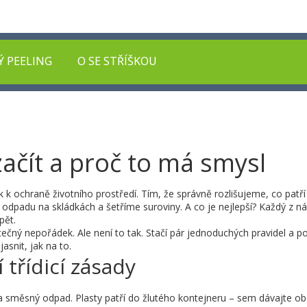
Ý PEELING
O SE STŘÍŠKOU
začít a proč to má smysl
k k ochraně životního prostředí. Tím, že správně rozlišujeme, co patří
dpadu na skládkách a šetříme suroviny. A co je nejlepší? Každý z 
pět.
ytečný nepořádek. Ale není to tak. Stačí pár jednoduchých pravidel a 
asnit, jak na to.
 třídicí zásady
d a směsný odpad. Plasty patří do žlutého kontejneru – sem dávajte ob