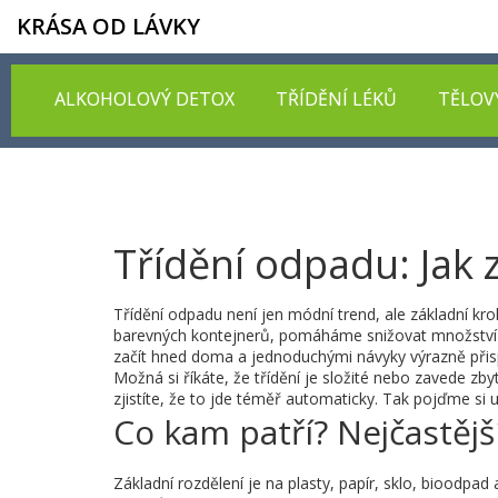
KRÁSA OD LÁVKY
ALKOHOLOVÝ DETOX
TŘÍDĚNÍ LÉKŮ
TĚLOV
Třídění odpadu: Jak 
Třídění odpadu není jen módní trend, ale základní kro
barevných kontejnerů, pomáháme snižovat množství o
začít hned doma a jednoduchými návyky výrazně přis
Možná si říkáte, že třídění je složité nebo zavede zb
zjistíte, že to jde téměř automaticky. Tak pojďme si uj
Co kam patří? Nejčastější
Základní rozdělení je na plasty, papír, sklo, bioodpa