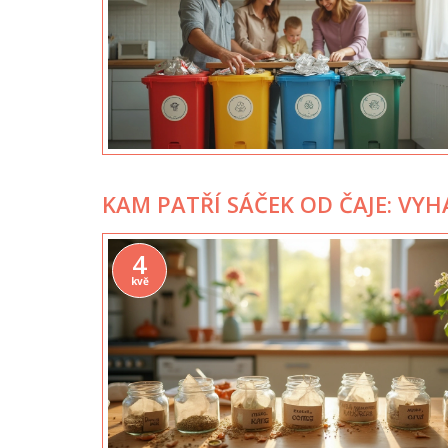
KAM PATŘÍ SÁČEK OD ČAJE: VY
4
kvě