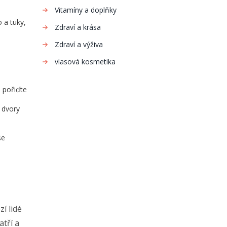
Vitamíny a doplňky
 a tuky,
Zdraví a krása
Zdraví a výživa
vlasová kosmetika
i pořiďte
 dvory
še
í lidé
tří a