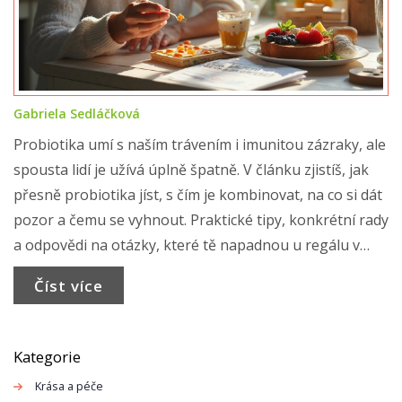
Gabriela Sedláčková
Probiotika umí s naším trávením i imunitou zázraky, ale
spousta lidí je užívá úplně špatně. V článku zjistíš, jak
přesně probiotika jíst, s čím je kombinovat, na co si dát
pozor a čemu se vyhnout. Praktické tipy, konkrétní rady
a odpovědi na otázky, které tě napadnou u regálu v
lékárně i doma u snídaně. Co ovlivňuje jejich účinnost a
Číst více
jak z nich dostat maximum, i když máš rozhozené
zažívání? Pojď zjistit, jak to funguje v reálu.
Kategorie
Krása a péče