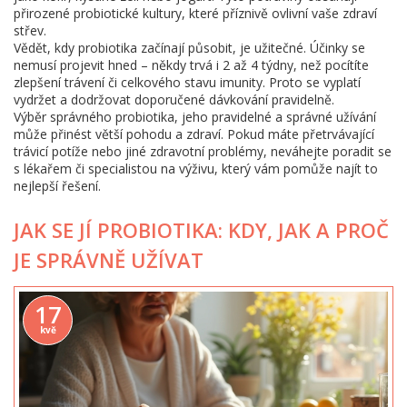
přirozené probiotické kultury, které příznivě ovlivní vaše zdraví
střev.
Vědět, kdy probiotika začínají působit, je užitečné. Účinky se
nemusí projevit hned – někdy trvá i 2 až 4 týdny, než pocítíte
zlepšení trávení či celkového stavu imunity. Proto se vyplatí
vydržet a dodržovat doporučené dávkování pravidelně.
Výběr správného probiotika, jeho pravidelné a správné užívání
může přinést větší pohodu a zdraví. Pokud máte přetrvávající
trávicí potíže nebo jiné zdravotní problémy, neváhejte poradit se
s lékařem či specialistou na výživu, který vám pomůže najít to
nejlepší řešení.
JAK SE JÍ PROBIOTIKA: KDY, JAK A PROČ
JE SPRÁVNĚ UŽÍVAT
17
kvě