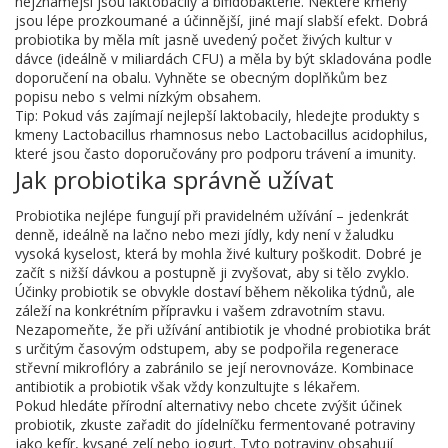
nejznámější jsou laktobacily a bifidobakterie. Některé kmeny
jsou lépe prozkoumané a účinnější, jiné mají slabší efekt. Dobrá
probiotika by měla mít jasně uvedený počet živých kultur v
dávce (ideálně v miliardách CFU) a měla by být skladována podle
doporučení na obalu. Vyhněte se obecným doplňkům bez
popisu nebo s velmi nízkým obsahem.
Tip: Pokud vás zajímají nejlepší laktobacily, hledejte produkty s
kmeny Lactobacillus rhamnosus nebo Lactobacillus acidophilus,
které jsou často doporučovány pro podporu trávení a imunity.
Jak probiotika správně užívat
Probiotika nejlépe fungují při pravidelném užívání – jedenkrát
denně, ideálně na lačno nebo mezi jídly, kdy není v žaludku
vysoká kyselost, která by mohla živé kultury poškodit. Dobré je
začít s nižší dávkou a postupně ji zvyšovat, aby si tělo zvyklo.
Účinky probiotik se obvykle dostaví během několika týdnů, ale
záleží na konkrétním přípravku i vašem zdravotním stavu.
Nezapomeňte, že při užívání antibiotik je vhodné probiotika brát
s určitým časovým odstupem, aby se podpořila regenerace
střevní mikroflóry a zabránilo se její nerovnováze. Kombinace
antibiotik a probiotik však vždy konzultujte s lékařem.
Pokud hledáte přírodní alternativy nebo chcete zvýšit účinek
probiotik, zkuste zařadit do jídelníčku fermentované potraviny
jako kefír, kysané zelí nebo jogurt. Tyto potraviny obsahují