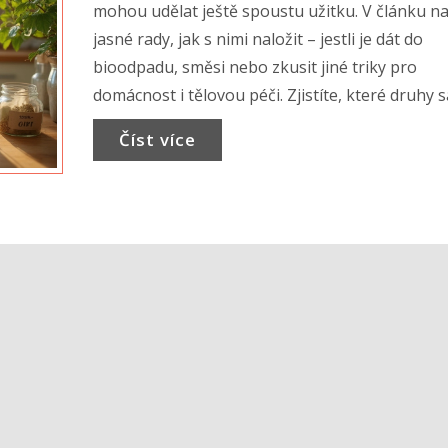
mohou udělat ještě spoustu užitku. V článku na
jasné rady, jak s nimi naložit – jestli je dát do
bioodpadu, směsi nebo zkusit jiné triky pro
domácnost i tělovou péči. Zjistíte, které druhy 
jsou rozložitelné a na co si dát pozor, aby netr
Číst více
příroda. Praktické tipy vás možná překvapí a va
koupelna i zahrada vám poděkují. Vše srozumit
bez ekologických frází.