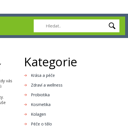
Kategorie
í
Krása a péče
kdy vás
Zdraví a wellness
i
Probiotika
ky.
uše
Kosmetika
Kolagen
Péče o tělo