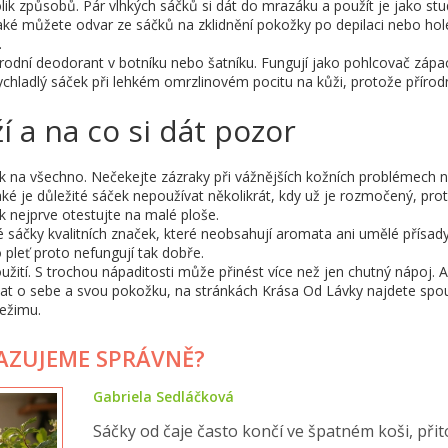
ik způsobů. Pár vlhkých sáčků si dát do mrazáku a použít je jako st
ké můžete odvar ze sáčků na zklidnění pokožky po depilaci nebo hol
.
rodní deodorant v botníku nebo šatníku. Fungují jako pohlcovač zápa
ychladlý sáček při lehkém omrzlinovém pocitu na kůži, protože přírod
í a na co si dát pozor
lék na všechno. Nečekejte zázraky při vážnějších kožních problémech 
aké je důležité sáček nepoužívat několikrát, kdy už je rozmočený, pro
ek nejprve otestujte na malé ploše.
tvé sáčky kvalitních značek, které neobsahují aromata ani umělé přísad
 pleť proto nefungují tak dobře.
ití. S trochou nápaditosti může přinést více než jen chutný nápoj. 
vat o sebe a svou pokožku, na stránkách Krása Od Lávky najdete spo
režimu.
HAZUJEME SPRÁVNĚ?
Gabriela Sedláčková
Sáčky od čaje často končí ve špatném koši, při