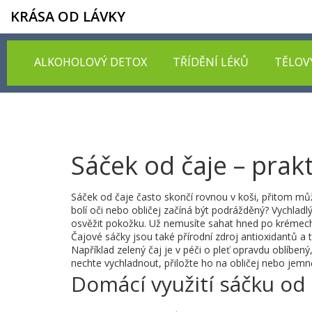
KRÁSA OD LÁVKY
ALKOHOLOVÝ DETOX
TŘÍDĚNÍ LÉKŮ
TĚLOV
Sáček od čaje – prakt
Sáček od čaje často skončí rovnou v koši, přitom může
bolí oči nebo obličej začíná být podrážděný? Vychladlý
osvěžit pokožku. Už nemusíte sahat hned po krémech
Čajové sáčky jsou také přírodní zdroj antioxidantů a t
Například zelený čaj je v péči o pleť opravdu oblíb
nechte vychladnout, přiložte ho na obličej nebo jemn
Domácí využití sáčku od 