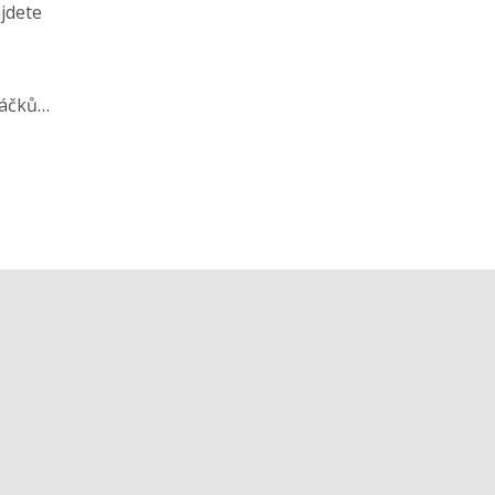
jdete
sáčků
pěla
še
elně a