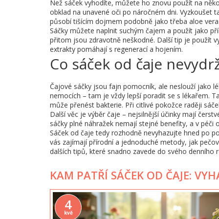
Než sáček vyhodíte, můžete ho znovu použít na někol
obklad na unavené oči po náročném dni. Vyzkoušet ta
působí tišícím dojmem podobně jako třeba aloe vera
Sáčky můžete naplnit suchým čajem a použít jako pří
přitom jsou zdravotně neškodné. Další tip je použít v
extrakty pomáhají s regenerací a hojením.
Co sáček od čaje nevydrž
Čajové sáčky jsou fajn pomocník, ale neslouží jako 
nemocích – tam je vždy lepší poradit se s lékařem. T
může přenést bakterie. Při citlivé pokožce raději sáč
Další věc je výběr čaje – nejsilnější účinky mají čers
sáčky plné náhražek nemají stejné benefity, a v péči o
Sáček od čaje tedy rozhodně nevyhazujte hned po použ
vás zajímají přírodní a jednoduché metody, jak pečo
dalších tipů, které snadno zavede do svého denního 
KAM PATŘÍ SÁČEK OD ČAJE: VY
4
kvě