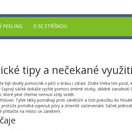
Ý PEELING
O SE STŘÍŠKOU
ické tipy a nečekané využit
 být skvělý pomocník v péči o krásu i zdraví. Znáte třeba ten pocit, 
 čajový sáček dokáže rychle pomoci zmírnit otoky, zklidnit zarudnutí č
, které plné chemie nemusí vždy sedět.
říslovin. Tyhle látky pomáhají proti zánětům a čistí pokožku do hloub
ený, protože pomáhá vypnout póry a zmenšit začervenání. Sáček jednod
ě přitlačte na místo se zánětem.
čaje