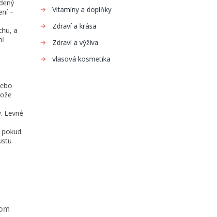
udený
Vitamíny a doplňky
ení –
Zdraví a krása
chu, a
ní
Zdraví a výživa
vlasová kosmetika
nebo
tože
y. Levné
A pokud
ustu
tom