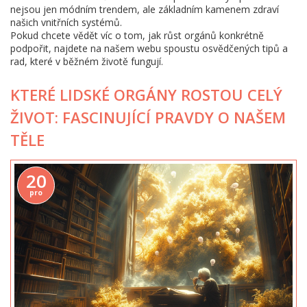
nejsou jen módním trendem, ale základním kamenem zdraví
našich vnitřních systémů.
Pokud chcete vědět víc o tom, jak růst orgánů konkrétně
podpořit, najdete na našem webu spoustu osvědčených tipů a
rad, které v běžném životě fungují.
KTERÉ LIDSKÉ ORGÁNY ROSTOU CELÝ
ŽIVOT: FASCINUJÍCÍ PRAVDY O NAŠEM
TĚLE
20
pro