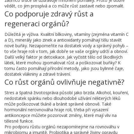
zatímco srdce se uzdravuje mnohem pomaleji. Proto je dobré
vědět, co jim prospívá a co může růst zastavit nebo zpomalit.
Co podporuje zdravý růst a
regeneraci orgánů?
Důležitá je výživa. Kvalitní bílkoviny, vitamíny (zejména vitamín C
a D), minerály jako zinek a antioxidanty pomáhají tělu stavět
nové buňky. Nezapomeňte na dostatek vody a správný pohyb –
to vše hraje roli v tom, jak dobře se vaše orgány udrží a obnoví.
Další velký faktor je detoxikace. Jak vyčistit tělo od škodlivých
látek, které mohou zpomalovat růst a poškozovat buňky? K
tomu často pomáhají přírodní metody, jako jsou bylinné čaje,
dostatek vlákniny a zdravé trávení.
Co růst orgánů ovlivňuje negativně?
Stres a špatná životospráva působí jako brzda. Alkohol, kouření,
nedostatek spánku nebo dlouhodobé užívání některých léků
může poškozovat tkáně a bránit správné obnově. Také
hormonální nerovnováha hraje roli, třeba při vysazení
antikoncepce můžete pozorovat změny, které mají vliv na
tělesné funkce.
Pro podporu růstu orgánů nezapomínejme na rovnováhu v
mikrobiomu a imunitě. Probiotika a správné živiny opravdu