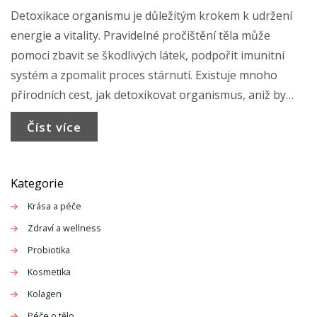
Detoxikace organismu je důležitým krokem k udržení
energie a vitality. Pravidelné pročištění těla může
pomoci zbavit se škodlivých látek, podpořit imunitní
systém a zpomalit proces stárnutí. Existuje mnoho
přírodních cest, jak detoxikovat organismus, aniž by
bylo nutné používat drastické metody. Tento článek
Číst více
nabízí praktické tipy a informace o tom, jak správně a
efektivně revitalizovat tělo.
Kategorie
Krása a péče
Zdraví a wellness
Probiotika
Kosmetika
Kolagen
Péče o tělo