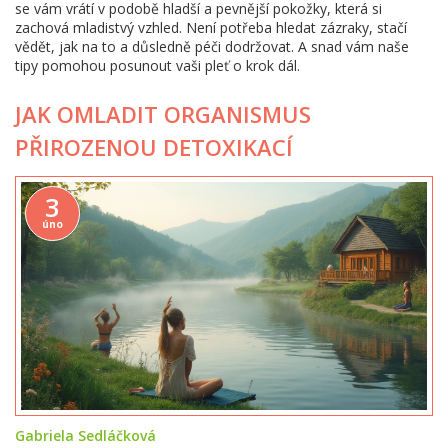
se vám vrátí v podobě hladší a pevnější pokožky, která si
zachová mladistvý vzhled. Není potřeba hledat zázraky, stačí
vědět, jak na to a důsledně péči dodržovat. A snad vám naše
tipy pomohou posunout vaši pleť o krok dál.
JAK OMLADIT ORGANISMUS
PŘIROZENOU DETOXIKACÍ
3
úno
Gabriela Sedláčková