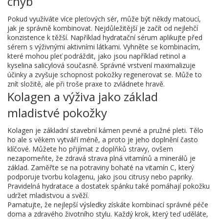
chyb
Pokud využíváte více pleťových sér, může být někdy matoucí,
jak je správně kombinovat. Nejdůležitější je začít od nejlehčí
konzistence k těžší. Například hydratační sérum aplikujte před
sérem s výživnými aktivními látkami. Vyhněte se kombinacím,
které mohou pleť podráždit, jako jsou například retinol a
kyselina salicylová současně. Správné vrstvení maximalizuje
účinky a zvyšuje schopnost pokožky regenerovat se. Může to
znít složitě, ale při troše praxe to zvládnete hravě.
Kolagen a výživa jako základ
mladistvé pokožky
Kolagen je základní stavební kámen pevné a pružné pleti. Tělo
ho ale s věkem vytváří méně, a proto je jeho doplnění často
klíčové. Můžete ho přijímat z doplňků stravy, ovšem
nezapomeňte, že zdravá strava plná vitamínů a minerálů je
základ. Zaměřte se na potraviny bohaté na vitamín C, který
podporuje tvorbu kolagenu, jako jsou citrusy nebo papriky.
Pravidelná hydratace a dostatek spánku také pomáhají pokožku
udržet mladistvou a svěží.
Pamatujte, že nejlepší výsledky získáte kombinací správné péče
doma a zdravého životního stylu. Každý krok, který teď uděláte,