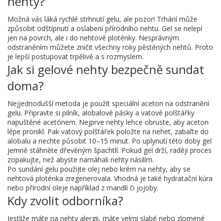
nehty?
Možná vás láká rychlé strhnutí gelu, ale pozor! Trhání může
způsobit odštípnutí a oslabení přírodního nehtu. Gel se nelepí
jen na povrch, ale i do nehtové ploténky. Nesprávným
odstraněním můžete zničit všechny roky pěstěných nehtů. Proto
je lepší postupovat trpělivě a s rozmyslem.
Jak si gelové nehty bezpečně sundat
doma?
Nejjednodušší metoda je použít speciální aceton na odstranění
gelu. Připravte si pilník, alobalové pásky a vatové polštářky
napuštěné acetónem. Nejprve nehty lehce obruste, aby aceton
lépe pronikl. Pak vatový polštářek položte na nehet, zabaľte do
alobalu a nechte působit 10–15 minut. Po uplynutí této doby gel
jemně stáhněte dřevěným špachtlí. Pokud gel drží, raději proces
zopakujte, než abyste namáhali nehty násilím.
Po sundání gelu použijte olej nebo krém na nehty, aby se
nehtová ploténka zregenerovala. Vhodná je také hydratační kúra
nebo přírodní oleje například z mandlí či jojoby.
Kdy zvolit odborníka?
Jestliže máte na nehty alergii, máte velmi slabé nebo zlomené