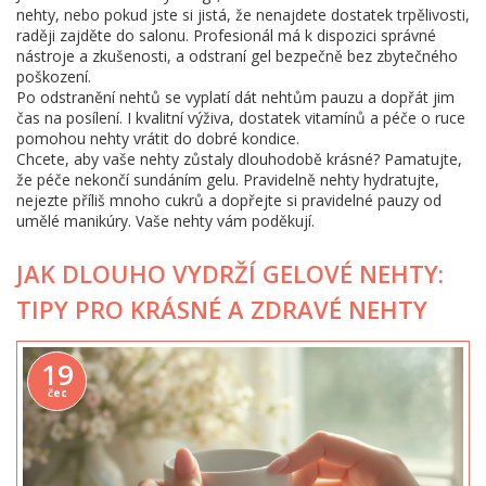
nehty, nebo pokud jste si jistá, že nenajdete dostatek trpělivosti,
raději zajděte do salonu. Profesionál má k dispozici správné
nástroje a zkušenosti, a odstraní gel bezpečně bez zbytečného
poškození.
Po odstranění nehtů se vyplatí dát nehtům pauzu a dopřát jim
čas na posílení. I kvalitní výživa, dostatek vitamínů a péče o ruce
pomohou nehty vrátit do dobré kondice.
Chcete, aby vaše nehty zůstaly dlouhodobě krásné? Pamatujte,
že péče nekončí sundáním gelu. Pravidelně nehty hydratujte,
nejezte příliš mnoho cukrů a dopřejte si pravidelné pauzy od
umělé manikúry. Vaše nehty vám poděkují.
JAK DLOUHO VYDRŽÍ GELOVÉ NEHTY:
TIPY PRO KRÁSNÉ A ZDRAVÉ NEHTY
19
čec