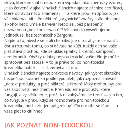
slova, která neznáte, nebo která vypadají jako chemický vzorec,
je to červená vlajka. V našich článcích najdete přehled certifikací,
které opravdu něco znamenají — a které jsou jen způsob, jak
vás oklamat. Víte, že některé „organické“ značky stále obsahují
alkohol nebo umělé barviva? Nebo že „bez parabenů“
neznamená „bez konzervantů“? Všechno to vysvětlujeme
jednoduše, bez technického žargonu.
Nejde o to, abyste se stali chemiky. Jde o to, abyste se naučili
číst a rozumět tomu, co si dáváte na kůži. Každý den se vaše
pleť stává plochou, kde se ukládají látky z krémů, šamponů,
deodorantů. Když tyto látky nejsou toxické, vaše tělo je může
zpracovat bez zátěže. A to je právě to, co non-toxická
kosmetika nabízí — klid, zdraví a jistotu.
V našich článcích najdete praktické návody, jak vybrat skutečně
bezpečnou kosmetiku podle typu pleti, jak rozpoznat falešné
„detox“ produkty, a proč některé „přírodní“ látky mohou být pro
vás škodlivější než chemie. Přehledujeme produkty, které
fungují, a vysvětlujeme, proč. A nezabýváme se teorií — jen tím,
co funguje v praxi. Když se rozhodnete pro non-toxickou
kosmetiku, nechcete jen být „zelený“. Chcete cítit se lépe — a
vaše pleť to cítí hned.
JAK POZNAT NON-TOXICKOU