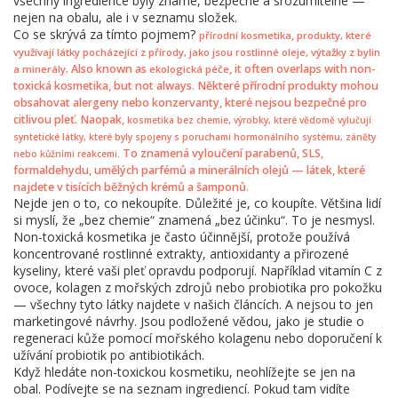
všechny ingredience byly známé, bezpečné a srozumitelné —
nejen na obalu, ale i v seznamu složek.
Co se skrývá za tímto pojmem?
,
přírodní kosmetika
produkty, které
využívají látky pocházející z přírody, jako jsou rostlinné oleje, výtažky z bylin
. Also known as
, it often overlaps with non-
a minerály
ekologická péče
toxická kosmetika, but not always. Některé přírodní produkty mohou
obsahovat alergeny nebo konzervanty, které nejsou bezpečné pro
citlivou pleť. Naopak,
,
kosmetika bez chemie
výrobky, které vědomě vylučují
syntetické látky, které byly spojeny s poruchami hormonálního systému, záněty
To znamená vyloučení parabenů, SLS,
.
nebo kůžními reakcemi
formaldehydu, umělých parfémů a minerálních olejů — látek, které
najdete v tisících běžných krémů a šamponů.
Nejde jen o to, co nekoupíte. Důležité je, co koupíte. Většina lidí
si myslí, že „bez chemie“ znamená „bez účinku“. To je nesmysl.
Non-toxická kosmetika je často účinnější, protože používá
koncentrované rostlinné extrakty, antioxidanty a přirozené
kyseliny, které vaši pleť opravdu podporují. Například vitamín C z
ovoce, kolagen z mořských zdrojů nebo probiotika pro pokožku
— všechny tyto látky najdete v našich článcích. A nejsou to jen
marketingové návrhy. Jsou podložené vědou, jako je studie o
regeneraci kůže pomocí mořského kolagenu nebo doporučení k
užívání probiotik po antibiotikách.
Když hledáte non-toxickou kosmetiku, neohlížejte se jen na
obal. Podívejte se na seznam ingrediencí. Pokud tam vidíte