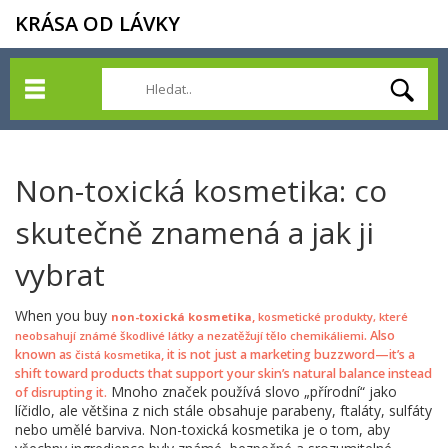
KRÁSA OD LÁVKY
Non-toxická kosmetika: co
skutečně znamená a jak ji
vybrat
When you buy
,
non-toxická kosmetika
kosmetické produkty, které
. Also
neobsahují známé škodlivé látky a nezatěžují tělo chemikáliemi
known as
, it is not just a marketing buzzword—it’s a
čistá kosmetika
shift toward products that support your skin’s natural balance instead
Mnoho značek používá slovo „přírodní“ jako
of disrupting it.
líčidlo, ale většina z nich stále obsahuje parabeny, ftaláty, sulfáty
nebo umělé barviva. Non-toxická kosmetika je o tom, aby