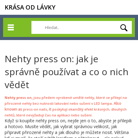
KRÁSA OD LÁVKY
Nehty press on: jak je
správně používat a co o nich
vědět
,
Nehty press on
jsou předem vyrobené umělé nehty, které se přilepí na
. Also
přirozené nehty bez nutnosti lakování nebo sušení v LED lampa
known as
, it
press-on nails
poskytují okamžitý efekt krásných, dlouhých
.
nehtů, které nevyžadují čas na aplikaci nebo sušení
Když si koupíte nehty press on, nejde jen o to, abyste je přilepili
a hotovo. Musíte vědět, jak vybrat správnou velikost, jak
připravit přirozené nehty a jak dlouho je můžete nosit. Většina