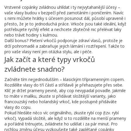
Vrstvené copánky zvládnou uhlídat i ty nejvytahanější účesy –
vaše vlasy budou v bezpečí před zamotáním i poničením. Navíc
s nimi můžete hrátky s účesem posunout dál, působí upraveně i
přesto, že je to jednoduchá práce. Vrkoče jsou také ideální, když
potřebujete rychlý efekt a nechcete zbytečně nic přelévat laky
nebo trávit hodiny s kulmou.
Další bonus? Pletení vrkočů podporuje zdraví vlasů, protože je
drží pohromadě a zabraňuje jejich lámání i roztřepení. Takže to
pro vaše vlasy není jen otázka stylu, ale i péče.
Jak začít a které typy vrkočů
zvládnete snadno?
Začněte tím nejjednodušším – klasickým třípramenným copem.
Rozdělíte vlasy do tří částí a střídavě je přehazujete přes sebe.
Klíč je držet prameny pevně, aby cop nevypadal povadle. Jakmile
to máte v malíku, zkuste si přidávat složitější varianty, jako
francouzský nebo holandský vrkoč, kde postupně přidáváte
vlasy do copu.
Pokud hledáte něco víc originálního, zkuste rybí cop (tzv. rybí
vrkoč). Vypadá složitě, ale když si to rozdělíte na menší prameny
a pořádně trénujete, zvládnete ho udělat i za pár minut. Pro
rychlou změnu účesu vyzkoušejte také zaplétané copánky