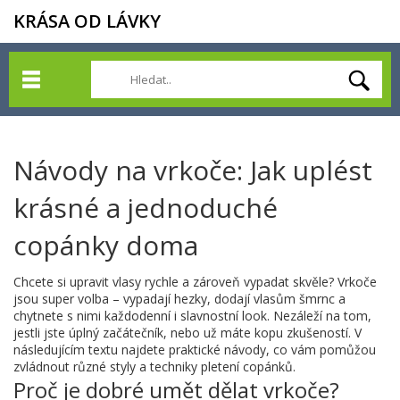
KRÁSA OD LÁVKY
Návody na vrkoče: Jak uplést
krásné a jednoduché
copánky doma
Chcete si upravit vlasy rychle a zároveň vypadat skvěle? Vrkoče
jsou super volba – vypadají hezky, dodají vlasům šmrnc a
chytnete s nimi každodenní i slavnostní look. Nezáleží na tom,
jestli jste úplný začátečník, nebo už máte kopu zkušeností. V
následujícím textu najdete praktické návody, co vám pomůžou
zvládnout různé styly a techniky pletení copánků.
Proč je dobré umět dělat vrkoče?