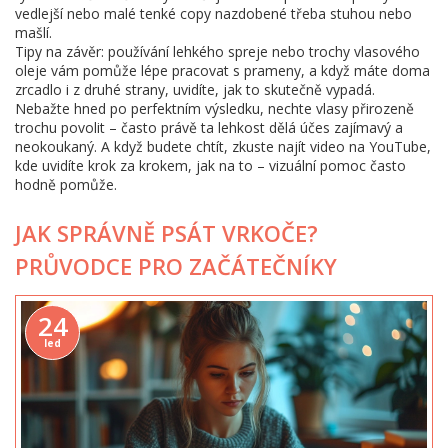
vedlejší nebo malé tenké copy nazdobené třeba stuhou nebo
mašlí.
Tipy na závěr: používání lehkého spreje nebo trochy vlasového
oleje vám pomůže lépe pracovat s prameny, a když máte doma
zrcadlo i z druhé strany, uvidíte, jak to skutečně vypadá.
Nebažte hned po perfektním výsledku, nechte vlasy přirozeně
trochu povolit – často právě ta lehkost dělá účes zajímavý a
neokoukaný. A když budete chtít, zkuste najít video na YouTube,
kde uvidíte krok za krokem, jak na to – vizuální pomoc často
hodně pomůže.
JAK SPRÁVNĚ PSÁT VRKOČE?
PRŮVODCE PRO ZAČÁTEČNÍKY
24
led