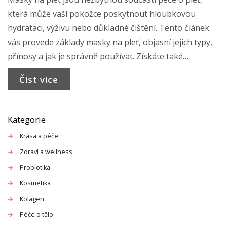
která může vaší pokožce poskytnout hloubkovou
hydrataci, výživu nebo důkladné čištění. Tento článek
vás provede základy masky na pleť, objasní jejich typy,
přínosy a jak je správně používat. Získáte také
praktické tipy a triky, které vám pomohou najít ideální
Číst více
masku pro váš typ pleti a dosáhnout tak nejlepších
možných výsledků ve vaší domácí péči o pleť.
Kategorie
Krása a péče
Zdraví a wellness
Probiotika
Kosmetika
Kolagen
Péče o tělo