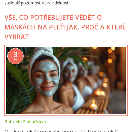
zaslouží pozornost a pravidelnost.
VŠE, CO POTŘEBUJETE VĚDĚT O
MASKÁCH NA PLEŤ: JAK, PROČ A KTERÉ
VYBRAT
3
lis
Gabriela Sedláčková
Masky na pleť jsou nezbytnou součástí péče o pleť,