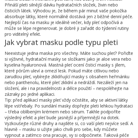
Přináší pleti silnější dávku hydratačních složek, živin nebo
čisticích látek. Výhodou je, že během pár minut vaše pokožka
absorbuje látky, které normálně dostává jen z běžné denní péče.
Nejlepší čas na masku je ideálně večer, kdy pleť odpočívá a
může se lépe regenerovat. Je dobré ji zařadit do týdenní rutiny
pro viditelný efekt.
Jak vybrat masku podle typu pleti
Neexistuje jedna maska pro všechny. Máte suchou pleť? Pořiďte
si výživné, hydratační masky se složkami jako je aloe vera nebo
kyselina hyaluronová. Mastná pleť ocení čisticí masky s jílem,
které pórům uleví a omezí lesk. Pokud máte citlivou nebo
zarudlou pleť, vybírejte zklidňující masky s obsahem heřmánku
nebo panthenolu, které pleť zklidní a nedráždí. Nezáleží jen na
složení, ale i na pravidelnosti a délce použití – nespoléhejte na
zázraky po jedné aplikaci.
Tip: před aplikací masky pleť vždy očistěte, aby se aktivní látky
lépe vstřebaly. Po sundání masky dopřejte pleti lehkou hydrataci
– třeba oblíbeným krémem nebo sérum. Takhle podpoříte
výsledný efekt a pleť bude jasnější a příjemnější na dotek.
Vyzkoušejte různé druhy a najděte si, co vaší pleti nejvíce sedí. A
hlavně – masku si užijte jako chvíli pro sebe, kdy můžete
vypnout a zatímco ona pracuje, vy si odpočinete. Taková péče