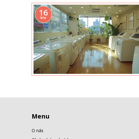
16
bře
Menu
O nás