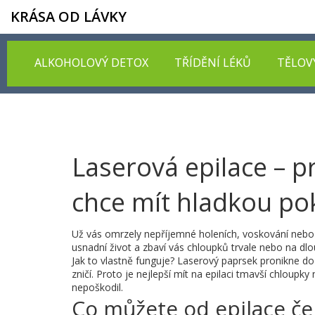
KRÁSA OD LÁVKY
ALKOHOLOVÝ DETOX
TŘÍDĚNÍ LÉKŮ
TĚLOV
Laserová epilace – 
chce mít hladkou po
Už vás omrzely nepříjemné holeních, voskování nebo 
usnadní život a zbaví vás chloupků trvale nebo na dl
Jak to vlastně funguje? Laserový paprsek pronikne do
zničí. Proto je nejlepší mít na epilaci tmavší chloupky
nepoškodil.
Co můžete od epilace ček