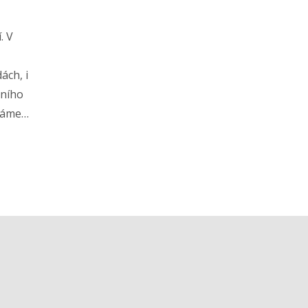
. V
ách, i
čního
máme
ká
 svou