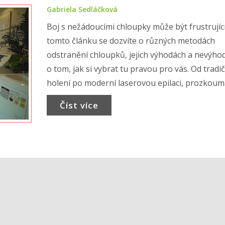
Gabriela Sedláčková
Boj s nežádoucími chloupky může být frustrující
tomto článku se dozvíte o různých metodách
odstranění chloupků, jejich výhodách a nevýhod
o tom, jak si vybrat tu pravou pro vás. Od tradi
holení po moderní laserovou epilaci, prozkou
možnosti, které pomohou vaší kůži zůstat hlad
Číst více
navždy. Zjistěte, jaké jsou nejnovější trendy a
technologie v odstraňování chloupků a jak se o
kůži starat po epilaci.