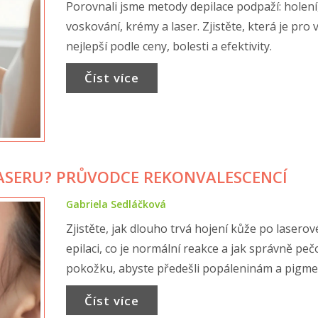
Porovnali jsme metody depilace podpaží: holení
voskování, krémy a laser. Zjistěte, která je pro 
nejlepší podle ceny, bolesti a efektivity.
Číst více
LASERU? PRŮVODCE REKONVALESCENCÍ
Gabriela Sedláčková
Zjistěte, jak dlouho trvá hojení kůže po laserov
epilaci, co je normální reakce a jak správně peč
pokožku, abyste předešli popáleninám a pigmen
Číst více