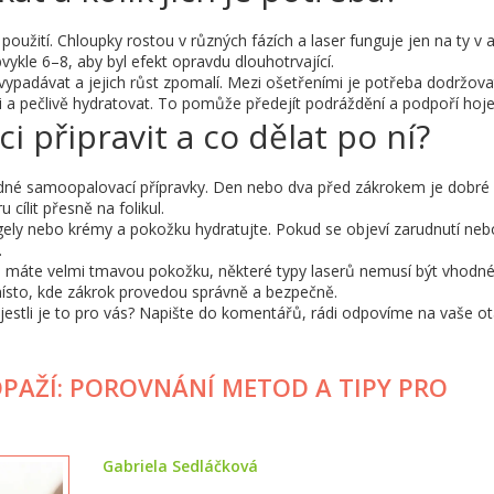
použití. Chloupky rostou v různých fázích a laser funguje jen na ty v a
obvykle 6–8, aby byl efekt opravdu dlouhotrvající.
ypadávat a jejich růst zpomalí. Mezi ošetřeními je potřeba dodržova
 a pečlivě hydratovat. To pomůže předejít podráždění a podpoří hoje
ci připravit a co dělat po ní?
žádné samoopalovací přípravky. Den nebo dva před zákrokem je dobré
 cílit přesně na folikul.
í gely nebo krémy a pokožku hydratujte. Pokud se objeví zarudnutí neb
.
 máte velmi tmavou pokožku, některé typy laserů nemusí být vhodné
místo, kde zákrok provedou správně a bezpečně.
, jestli je to pro vás? Napište do komentářů, rádi odpovíme na vaše o
DPAŽÍ: POROVNÁNÍ METOD A TIPY PRO
Gabriela Sedláčková