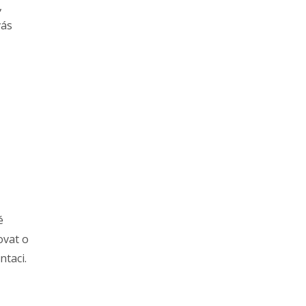
,
vás
é
ovat o
taci.