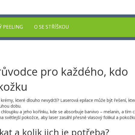
Ý PEELING
O SE STŘÍŠKOU
průvodce pro každého, kdo
kožku
krémy, které dlouho nevydrží? Laserová epilace může být řešení, kt
ouhou dobu.
 chloupku a jeho kořínku, kde se absorbuje barvivo – melanin, a tím 
 na světlejší pokožce, aby laser zasáhl přesně vlasový folikul a pokožk
at a kolik jich je potřeba?