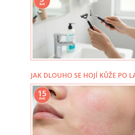
kvě
JAK DLOUHO SE HOJÍ KŮŽE PO 
15
dub