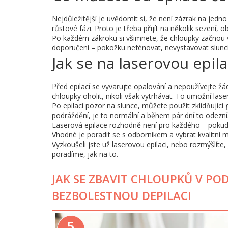
Nejdůležitější je uvědomit si, že není zázrak na jedno 
růstové fázi. Proto je třeba přijít na několik sezení, 
Po každém zákroku si všimnete, že chloupky začnou v
doporučení – pokožku nefénovat, nevystavovat slunci
Jak se na laserovou epila
Před epilací se vyvarujte opalování a nepoužívejte 
chloupky oholit, nikoli však vytrhávat. To umožní laseru
Po epilaci pozor na slunce, můžete použít zklidňujíc
podráždění, je to normální a během pár dní to odezní
Laserová epilace rozhodně není pro každého – pokud
Vhodné je poradit se s odborníkem a vybrat kvalitní 
Vyzkoušeli jste už laserovou epilaci, nebo rozmýšlíte
poradíme, jak na to.
JAK SE ZBAVIT CHLOUPKŮ V PO
BEZBOLESTNOU DEPILACI
5