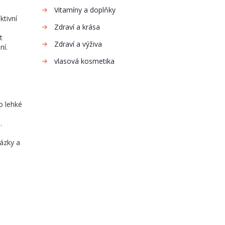
Vitamíny a doplňky
ktivní
Zdraví a krása
t
Zdraví a výživa
ní.
vlasová kosmetika
o lehké
.
tázky a