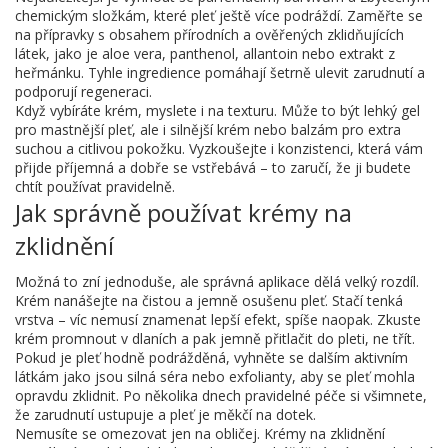
chemickým složkám, které pleť ještě více podráždí. Zaměřte se
na přípravky s obsahem přírodních a ověřených zklidňujících
látek, jako je aloe vera, panthenol, allantoin nebo extrakt z
heřmánku. Tyhle ingredience pomáhají šetrně ulevit zarudnutí a
podporují regeneraci.
Když vybíráte krém, myslete i na texturu. Může to být lehký gel
pro mastnější pleť, ale i silnější krém nebo balzám pro extra
suchou a citlivou pokožku. Vyzkoušejte i konzistenci, která vám
přijde příjemná a dobře se vstřebává – to zaručí, že ji budete
chtít používat pravidelně.
Jak správně používat krémy na
zklidnění
Možná to zní jednoduše, ale správná aplikace dělá velký rozdíl.
Krém nanášejte na čistou a jemně osušenu pleť. Stačí tenká
vrstva – víc nemusí znamenat lepší efekt, spíše naopak. Zkuste
krém promnout v dlaních a pak jemně přitlačit do pleti, ne třít.
Pokud je pleť hodně podrážděná, vyhněte se dalším aktivním
látkám jako jsou silná séra nebo exfolianty, aby se pleť mohla
opravdu zklidnit. Po několika dnech pravidelné péče si všimnete,
že zarudnutí ustupuje a pleť je měkčí na dotek.
Nemusíte se omezovat jen na obličej. Krémy na zklidnění