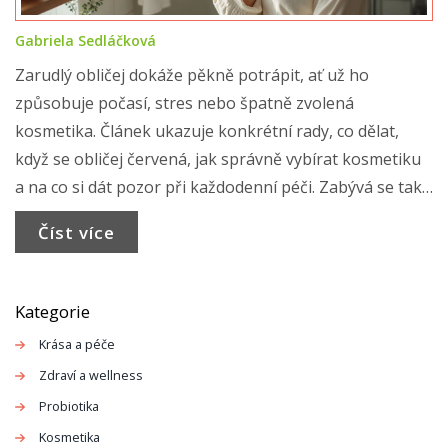
Gabriela Sedláčková
Zarudlý obličej dokáže pěkně potrápit, ať už ho
způsobuje počasí, stres nebo špatně zvolená
kosmetika. Článek ukazuje konkrétní rady, co dělat,
když se obličej červená, jak správně vybírat kosmetiku
a na co si dát pozor při každodenní péči. Zabývá se také
účinnými domácími tipy i signály, kdy je lepší zajít za
Číst více
dermatologem. Najdete tady tipy z praxe a odpovědi na
nejčastější otázky, co opravdu pomáhá. Správná péče
může zarudnutí zmírnit a navrátit pleti klid.
Kategorie
Krása a péče
Zdraví a wellness
Probiotika
Kosmetika