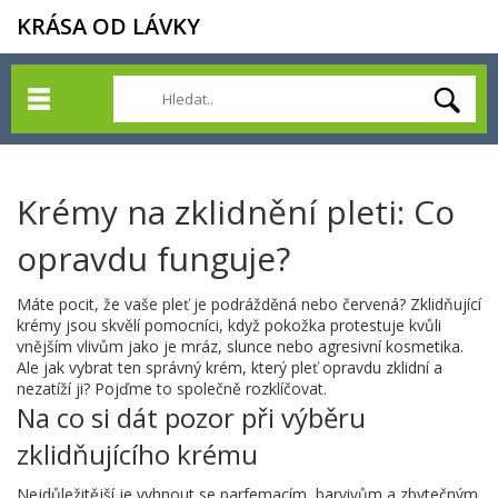
KRÁSA OD LÁVKY
Krémy na zklidnění pleti: Co
opravdu funguje?
Máte pocit, že vaše pleť je podrážděná nebo červená? Zklidňující
krémy jsou skvělí pomocníci, když pokožka protestuje kvůli
vnějším vlivům jako je mráz, slunce nebo agresivní kosmetika.
Ale jak vybrat ten správný krém, který pleť opravdu zklidní a
nezatíží ji? Pojďme to společně rozklíčovat.
Na co si dát pozor při výběru
zklidňujícího krému
Nejdůležitější je vyhnout se parfemacím, barvivům a zbytečným