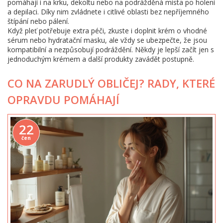
pomáhají i na krku, dekoltu nebo na podrážděná místa po holení
a depilaci. Díky nim zvládnete i citlivé oblasti bez nepříjemného
štípání nebo pálení.
Když pleť potřebuje extra péči, zkuste i doplnit krém o vhodné
sérum nebo hydratační masku, ale vždy se ubezpečte, že jsou
kompatibilní a nezpůsobují podráždění. Někdy je lepší začít jen s
jednoduchým krémem a další produkty zavádět postupně.
CO NA ZARUDLÝ OBLIČEJ? RADY, KTERÉ
OPRAVDU POMÁHAJÍ
22
čen