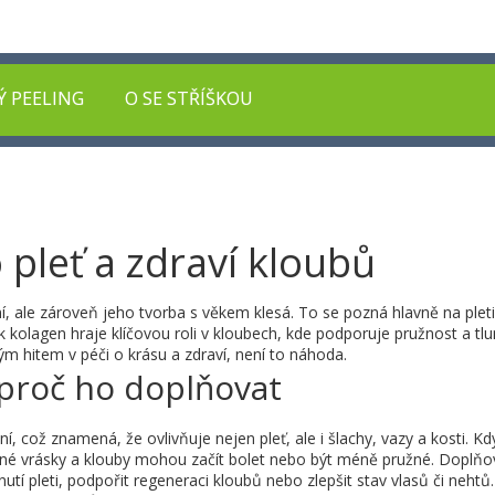
Ý PEELING
O SE STŘÍŠKOU
 pleť a zdraví kloubů
, ale zároveň jeho tvorba s věkem klesá. To se pozná hlavně na pleti 
ak kolagen hraje klíčovou roli v kloubech, kde podporuje pružnost a tl
ým hitem v péči o krásu a zdraví, není to náhoda.
 proč ho doplňovat
, což znamená, že ovlivňuje nejen pleť, ale i šlachy, vazy a kosti. Kd
obné vrásky a klouby mohou začít bolet nebo být méně pružné. Doplňo
tí pleti, podpořit regeneraci kloubů nebo zlepšit stav vlasů či nehtů.