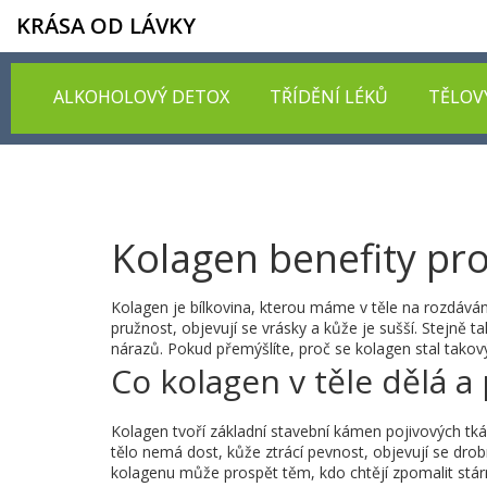
KRÁSA OD LÁVKY
ALKOHOLOVÝ DETOX
TŘÍDĚNÍ LÉKŮ
TĚLOV
Kolagen benefity pro
Kolagen je bílkovina, kterou máme v těle na rozdávání
pružnost, objevují se vrásky a kůže je sušší. Stejně t
nárazů. Pokud přemýšlíte, proč se kolagen stal takov
Co kolagen v těle dělá a
Kolagen tvoří základní stavební kámen pojivových tkání
tělo nemá dost, kůže ztrácí pevnost, objevují se dr
kolagenu může prospět těm, kdo chtějí zpomalit stárnu