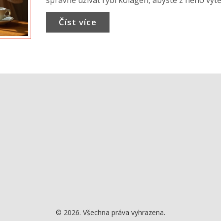
správně užívat rybí kolagen, abyste z něho vytěž
maximum? V tomto článku se podíváme na ideá
Číst více
dobu užívání kolagenu a najdete zde řadu užit
tipů pro jeho začlenění do vaší každodenní ruti
© 2026. Všechna práva vyhrazena.