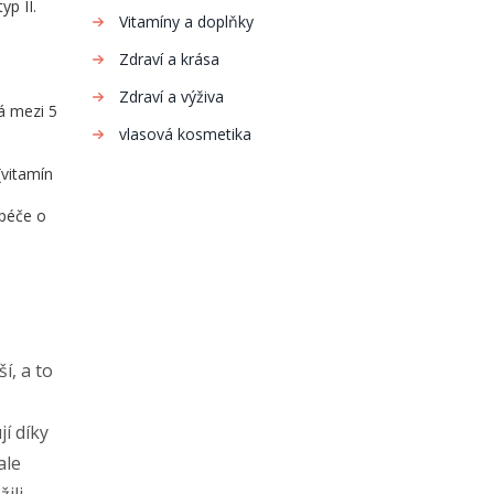
yp II.
Vitamíny a doplňky
Zdraví a krása
Zdraví a výživa
á mezi 5
vlasová kosmetika
(vitamín
 péče o
í, a to
í díky
ale