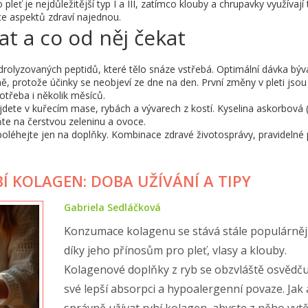
leť je nejdůležitější typ I a III, zatímco klouby a chrupavky využívají t
ce aspektů zdraví najednou.
at a co od něj čekat
rolyzovaných peptidů, které tělo snáze vstřebá. Optimální dávka býv
ě, protože účinky se neobjeví ze dne na den. První změny v pleti jsou
otřeba i několik měsíců.
dete v kuřecím mase, rybách a vývarech z kostí. Kyselina askorbová 
te na čerstvou zeleninu a ovoce.
poléhejte jen na doplňky. Kombinace zdravé životosprávy, pravidelné
 KOLAGEN: DOBA UŽÍVÁNÍ A TIPY
Gabriela Sedláčková
Konzumace kolagenu se stává stále populárnějš
díky jeho přínosům pro pleť, vlasy a klouby.
Kolagenové doplňky z ryb se obzvláště osvědčuj
své lepší absorpci a hypoalergenní povaze. Jak 