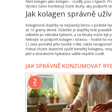
Není kolagen jako kolagen – rozdíly jsou v typech. Pro p
Výrobci často kombinují různé druhy, aby podpořili ví
Jak kolagen správně užív
Kolagenové doplňky se nejčastěji berou v podobě hyd
až 10 gramy denně. Důležité je doplňky brát pravideln
viditelné po několika týdnech, a na klouby může být p
Nebojte se podpořit kolagen i stravou – hodně ho naj
C) zase pomáhá jeho tvorbě v těle, takže nezapomeň
Pokud chcete skutečně využít benefity kolagenu, nes
pleť a dostatečné hydratace udělá největší rozdíl.
JAK SPRÁVNĚ KONZUMOVAT RYBÍ
2
lis