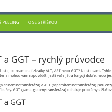
Ý PEELING
O SE STŘÍŠKOU
ST a GGT – rychlý průvodce
ěli jste, co znamenají zkratky ALT, AST nebo GGT? Nejste sami. Tyhle 
ter a mohou vám napovědět, jestli vaše játra fungují dobře, nebo jes
 (alaninaminotransferáza) a AST (aspartátaminotransferáza) jsou en
rní buňky. GGT (gama‑glutamyltransferáza) odhaluje problémy s žlučo
ST a GGT