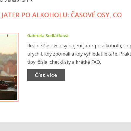
la v dobré formě.
JATER PO ALKOHOLU: ČASOVÉ OSY, CO
Gabriela Sedláčková
Reálné časové osy hojení jater po alkoholu, co
urychlí, kdy zpomalí a kdy vyhledat lékaře. Prak
tipy, čísla, checklisty a krátké FAQ.
Číst více