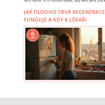
něco vážné, a co můžete udělat, aby vaše játra zůsta
JAK DLOUHO TRVÁ REGENERACE 
FUNGUJE A KDY K LÉKAŘI
6
zář