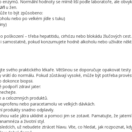
o enzymů. Normální hodnoty se mírně liší podle laboratoře, ale obvyk
U/l
u žen.
může to být způsobeno:
oholu nebo po velkém jídle s tuku)
iny)
ho poškození – třeba hepatitidu, cirhózu nebo blokádu žlučových cest
é i samostatně, pokud konzumujete hodně alkoholu nebo užíváte někt
ktujte svého praktického lékaře. Většinou se doporučuje opakovat testy
oty vrátí do normálu. Pokud zůstávají vysoké, může být potřeba provést
o dokonce biopsii.
podpoří zdraví jater:
echejte.
e a celozrnných produktů.
ibuprofenu nebo paracetamolu ve velkých dávkách.
í produkty snadno odplavily.
hou vaše játra uklidnit a pomoci jim se zotavit. Pamatujte, že jaterní
anamnéza a životní styl.
edcích, už nebudete ztrácet hlavu. Víte, co hledat, jak rozpoznat, kdy