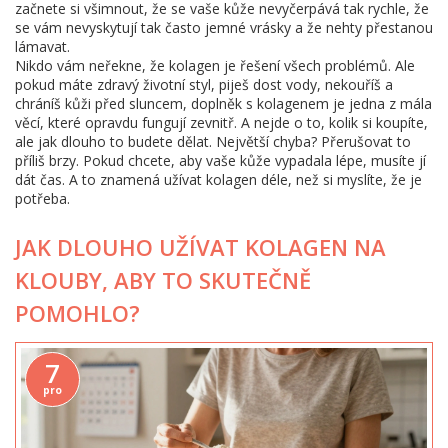
začnete si všimnout, že se vaše kůže nevyčerpává tak rychle, že
se vám nevyskytují tak často jemné vrásky a že nehty přestanou
lámavat.
Nikdo vám neřekne, že kolagen je řešení všech problémů. Ale
pokud máte zdravý životní styl, piješ dost vody, nekouříš a
chráníš kůži před sluncem, doplněk s kolagenem je jedna z mála
věcí, které opravdu fungují zevnitř. A nejde o to, kolik si koupíte,
ale jak dlouho to budete dělat. Největší chyba? Přerušovat to
příliš brzy. Pokud chcete, aby vaše kůže vypadala lépe, musíte jí
dát čas. A to znamená užívat kolagen déle, než si myslíte, že je
potřeba.
JAK DLOUHO UŽÍVAT KOLAGEN NA
KLOUBY, ABY TO SKUTEČNĚ
POMOHLO?
7
pro