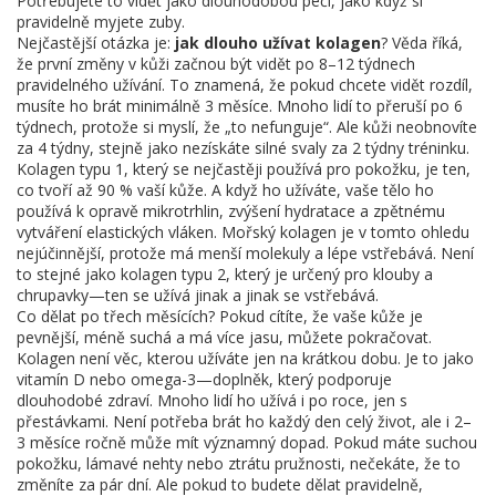
Potřebujete to vidět jako dlouhodobou péči, jako když si
pravidelně myjete zuby.
Nejčastější otázka je:
jak dlouho užívat kolagen
? Věda říká,
že první změny v kůži začnou být vidět po 8–12 týdnech
pravidelného užívání. To znamená, že pokud chcete vidět rozdíl,
musíte ho brát minimálně 3 měsíce. Mnoho lidí to přeruší po 6
týdnech, protože si myslí, že „to nefunguje“. Ale kůži neobnovíte
za 4 týdny, stejně jako nezískáte silné svaly za 2 týdny tréninku.
Kolagen typu 1, který se nejčastěji používá pro pokožku, je ten,
co tvoří až 90 % vaší kůže. A když ho užíváte, vaše tělo ho
používá k opravě mikrotrhlin, zvýšení hydratace a zpětnému
vytváření elastických vláken. Mořský kolagen je v tomto ohledu
nejúčinnější, protože má menší molekuly a lépe vstřebává. Není
to stejné jako kolagen typu 2, který je určený pro klouby a
chrupavky—ten se užívá jinak a jinak se vstřebává.
Co dělat po třech měsících? Pokud cítíte, že vaše kůže je
pevnější, méně suchá a má více jasu, můžete pokračovat.
Kolagen není věc, kterou užíváte jen na krátkou dobu. Je to jako
vitamín D nebo omega-3—doplněk, který podporuje
dlouhodobé zdraví. Mnoho lidí ho užívá i po roce, jen s
přestávkami. Není potřeba brát ho každý den celý život, ale i 2–
3 měsíce ročně může mít významný dopad. Pokud máte suchou
pokožku, lámavé nehty nebo ztrátu pružnosti, nečekáte, že to
změníte za pár dní. Ale pokud to budete dělat pravidelně,