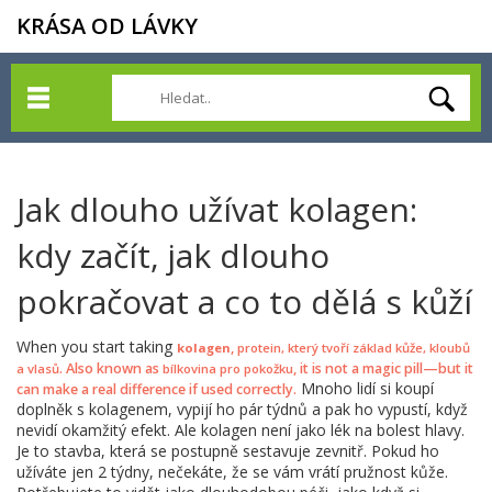
KRÁSA OD LÁVKY
Jak dlouho užívat kolagen:
kdy začít, jak dlouho
pokračovat a co to dělá s kůží
When you start taking
,
kolagen
protein, který tvoří základ kůže, kloubů
. Also known as
, it is not a magic pill—but it
a vlasů
bílkovina pro pokožku
Mnoho lidí si koupí
can make a real difference if used correctly.
doplněk s kolagenem, vypijí ho pár týdnů a pak ho vypustí, když
nevidí okamžitý efekt. Ale kolagen není jako lék na bolest hlavy.
Je to stavba, která se postupně sestavuje zevnitř. Pokud ho
užíváte jen 2 týdny, nečekáte, že se vám vrátí pružnost kůže.