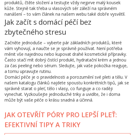
produktů, čtěte složení a testujte vždy nejprve malý kousek
kůže. Stejně tak třeba u vlasových sér záleží na správném
nanášení – to vám článek na našem webu také dobře vysvětlí.
Jak začít s domácí péčí bez
zbytečného stresu
Začněte jednoduše – vyberte pár základních produktů, které
vám vyhovují, a naučte se je správně používat. Není potřeba
měnit vše najednou nebo kupovat drahé kosmetické přípravky.
Často stačí mít dobrý čistící produkt, hydratační krém a jednou
za čas peeling nebo sérum. Sledujte, jak vaše pokožka reaguje,
a tomu upravujte rutinu.
Domácí péče je o pravidelnosti a porozumění své pleti a tělu. V
našem katalogu článků najdete spoustu konkrétních tipů, jak se
správně starat o pleť, tělo i vlasy, co funguje a co raději
vynechat. Vyzkoušejte jednoduché triky a uvidíte, že i doma
může být vaše péče o krásu snadná a účinná.
JAK OTEVŘÍT PÓRY PRO LEPŠÍ PLEŤ:
EFEKTIVNÍ TIPY A TRIKY