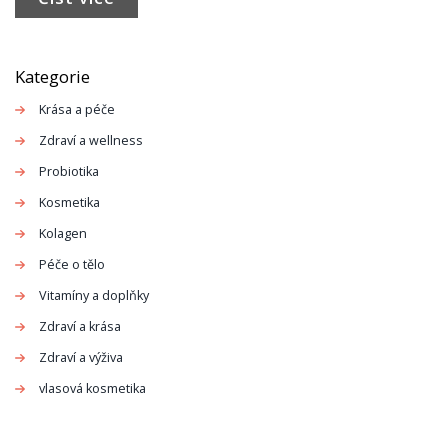
různé typy pokožky a podělíme se i o několik domácích
receptů pro každodenní péči.
Kategorie
Krása a péče
Zdraví a wellness
Probiotika
Kosmetika
Kolagen
Péče o tělo
Vitamíny a doplňky
Zdraví a krása
Zdraví a výživa
vlasová kosmetika