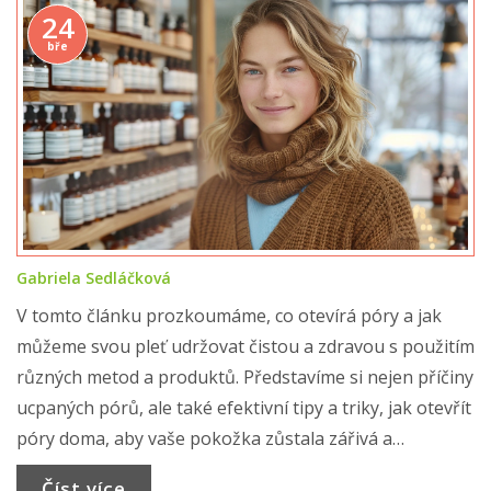
24
bře
Gabriela Sedláčková
V tomto článku prozkoumáme, co otevírá póry a jak
můžeme svou pleť udržovat čistou a zdravou s použitím
různých metod a produktů. Představíme si nejen příčiny
ucpaných pórů, ale také efektivní tipy a triky, jak otevřít
póry doma, aby vaše pokožka zůstala zářivá a
mladistvá. Poradíme, jak na péči o pleť s ohledem na
Číst více