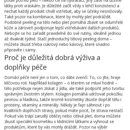
podle potřeb pleti – někdo cílí na hydrataci, jiný zase na účinné
látky proti vráskám. Je důležité začít vždy s lehčí konzistencí a
nechat každý produkt chvíli vstřebat, aby se účinky nesnižovaly.
Také pozor na kombinace, které by mohly pleť podráždit.
Podobně peeling na tělo nebo pleť pomáhá zbavit se odumřelé
kůže a zároveň podporuje lepší vstřebávání dalších produktů.
Nebojte se ho zařadit pravidelně do své rutiny, ideálně jednou
až dvakrát týdně. Stačí jednoduchý tělový peeling doma –
můžete zkusit třeba cukrový nebo kávový, které snadno
připravíte i samy.
Proč je důležitá dobrá výživa a
doplňky péče
Domácí péče není jen o tom, co dáte zvenčí. To, co jíte, hraje
klíčovou roli. Například kolagen – o kterém se mluví hodně –
tělo potřebuje nejen získat z jídla, ale také podpořit jeho tvorbu
správným životním stylem. Kolagen pomáhá udržovat pokožku
pevnou a hladkou, takže kromě kosmetiky zkuste dopřát tělu i
proteiny, vitamíny a minerály. Někdy je fajn sáhnout i po
kvalitních doplňcích stravy, pokud máte pocit, že strava nestačí.
Pokud vás trápí zarudlý obličej nebo citlivá pleť, doma můžete
zkusit speciální kosmetiku s klidnícími látkami a vyhnout se
produktům, které by vás mohly dráždit. Pozor na výběr