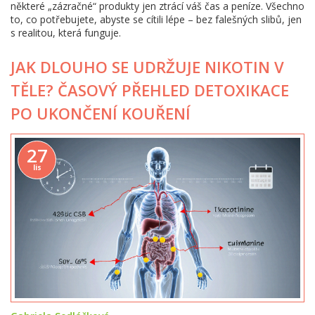
některé „zázračné“ produkty jen ztrácí váš čas a peníze. Všechno
to, co potřebujete, abyste se cítili lépe – bez falešných slibů, jen
s realitou, která funguje.
JAK DLOUHO SE UDRŽUJE NIKOTIN V
TĚLE? ČASOVÝ PŘEHLED DETOXIKACE
PO UKONČENÍ KOUŘENÍ
27
lis