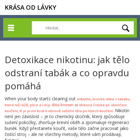
KRÁSA OD LÁVKY
Detoxikace nikotinu: jak tělo
odstraní tabák a co opravdu
pomáhá
When your body starts clearing out
,
nikotin
toxická látka z tabáku,
. Also known as
která ničí kůži, plíce a cévy
tělesná čistota po ukončení
Nikotin
, it
.
kouření
je první krok k obnově vašeho těla po letech kouření
není jen závislost – je to chemický útočník, který způsobuje
sušení pokožky, zhoršuje krevní oběh a zpomaluje regeneraci
buněk. Když přestanete kouřit, vaše tělo začne pracovat jako
čistící stroj – ale ne všechny metody, které vám prodávají,