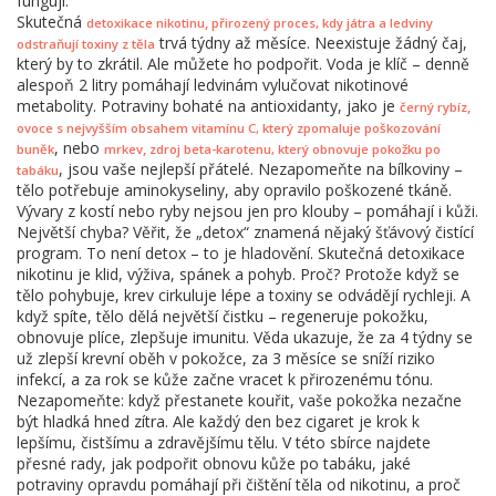
fungují.
Skutečná
,
detoxikace nikotinu
přirozený proces, kdy játra a ledviny
trvá týdny až měsíce. Neexistuje žádný čaj,
odstraňují toxiny z těla
který by to zkrátil. Ale můžete ho podpořit. Voda je klíč – denně
alespoň 2 litry pomáhají ledvinám vylučovat nikotinové
metabolity. Potraviny bohaté na antioxidanty, jako je
,
černý rybíz
ovoce s nejvyšším obsahem vitamínu C, který zpomaluje poškozování
, nebo
,
buněk
mrkev
zdroj beta-karotenu, který obnovuje pokožku po
, jsou vaše nejlepší přátelé. Nezapomeňte na bílkoviny –
tabáku
tělo potřebuje aminokyseliny, aby opravilo poškozené tkáně.
Vývary z kostí nebo ryby nejsou jen pro klouby – pomáhají i kůži.
Největší chyba? Věřit, že „detox“ znamená nějaký šťávový čistící
program. To není detox – to je hladovění. Skutečná detoxikace
nikotinu je klid, výživa, spánek a pohyb. Proč? Protože když se
tělo pohybuje, krev cirkuluje lépe a toxiny se odvádějí rychleji. A
když spíte, tělo dělá největší čistku – regeneruje pokožku,
obnovuje plíce, zlepšuje imunitu. Věda ukazuje, že za 4 týdny se
už zlepší krevní oběh v pokožce, za 3 měsíce se sníží riziko
infekcí, a za rok se kůže začne vracet k přirozenému tónu.
Nezapomeňte: když přestanete kouřit, vaše pokožka nezačne
být hladká hned zítra. Ale každý den bez cigaret je krok k
lepšímu, čistšímu a zdravějšímu tělu. V této sbírce najdete
přesné rady, jak podpořit obnovu kůže po tabáku, jaké
potraviny opravdu pomáhají při čištění těla od nikotinu, a proč