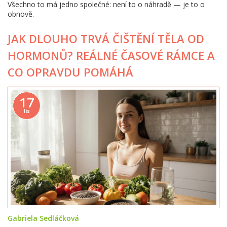
Všechno to má jedno společné: není to o náhradě — je to o
obnově.
JAK DLOUHO TRVÁ ČIŠTĚNÍ TĚLA OD
HORMONŮ? REÁLNÉ ČASOVÉ RÁMCE A
CO OPRAVDU POMÁHÁ
17
lis
Gabriela Sedláčková