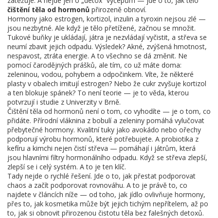
zatěžuje. A nejde jen o „detox“ výčepům — jde o to, jak tělo
čištění těla od hormonů
přirozeně obnoví.
Hormony jako estrogen, kortizol, inzulin a tyroxin nejsou zlé —
jsou nezbytné. Ale když je tělo přetížené, začnou se množit.
Tukové buňky je ukládají, játra je nezvládají vyčistit, a střeva se
neumí zbavit jejich odpadu. Výsledek? Akné, zvýšená hmotnost,
nespavost, ztráta energie. A to všechno se dá změnit. Ne
pomocí čarodějných prášků, ale tím, co už máte doma:
zeleninou, vodou, pohybem a odpočinkem. Víte, že některé
plasty v obalech imitují estrogen? Nebo že cukr zvyšuje kortizol
a ten blokuje spánek? To není teorie — je to věda, kterou
potvrzují i studie z Univerzity v Brně.
Čištění těla od hormonů není o tom, co vyhodíte — je o tom, co
přidáte. Přírodní vláknina z bobulí a zeleniny pomáhá vylučovat
přebytečné hormony. Kvalitní tuky jako avokádo nebo ořechy
podporují výrobu hormonů, které potřebujete. A probiotika z
kefíru a kimchi nejen čistí střeva — pomáhají i játrům, která
jsou hlavními filtry hormonálního odpadu. Když se střeva zlepší,
zlepší se i celý systém. A to je ten klíč.
Tady nejde o rychlé řešení. Jde o to, jak přestat podporovat
chaos a začít podporovat rovnováhu. A to je právě to, co
najdete v článcích níže — od toho, jak jídlo ovlivňuje hormony,
přes to, jak kosmetika může být jejich tichým nepřítelem, až po
to, jak si obnovit přirozenou čistotu těla bez falešných detoxů.