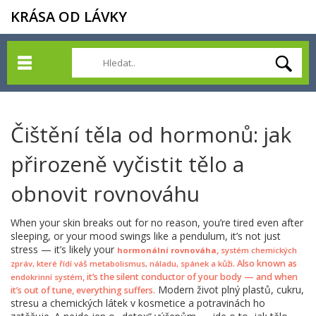
KRÁSA OD LÁVKY
Čištění těla od hormonů: jak
přirozeně vyčistit tělo a
obnovit rovnováhu
When your skin breaks out for no reason, you’re tired even after
sleeping, or your mood swings like a pendulum, it’s not just
stress — it’s likely your
,
hormonální rovnováha
systém chemických
. Also known as
zpráv, které řídí váš metabolismus, náladu, spánek a kůži
, it’s the silent conductor of your body — and when
endokrinní systém
Modern život plný plastů, cukru,
it’s out of tune, everything suffers.
stresu a chemických látek v kosmetice a potravinách ho