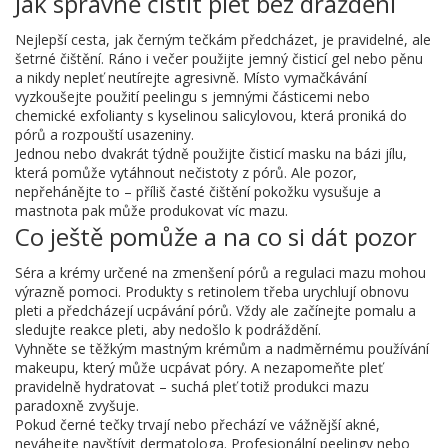
Jak správně čistit pleť bez dráždění
Nejlepší cesta, jak černým tečkám předcházet, je pravidelné, ale
šetrné čištění. Ráno i večer použijte jemný čisticí gel nebo pěnu
a nikdy nepleť neutírejte agresivně. Místo vymačkávání
vyzkoušejte použití peelingu s jemnými částicemi nebo
chemické exfolianty s kyselinou salicylovou, která proniká do
pórů a rozpouští usazeniny.
Jednou nebo dvakrát týdně použijte čisticí masku na bázi jílu,
která pomůže vytáhnout nečistoty z pórů. Ale pozor,
nepřehánějte to – příliš časté čištění pokožku vysušuje a
mastnota pak může produkovat víc mazu.
Co ještě pomůže a na co si dát pozor
Séra a krémy určené na zmenšení pórů a regulaci mazu mohou
výrazně pomoci. Produkty s retinolem třeba urychlují obnovu
pleti a předcházejí ucpávání pórů. Vždy ale začínejte pomalu a
sledujte reakce pleti, aby nedošlo k podráždění.
Vyhněte se těžkým mastným krémům a nadměrnému používání
makeupu, který může ucpávat póry. A nezapomeňte pleť
pravidelně hydratovat – suchá pleť totiž produkci mazu
paradoxně zvyšuje.
Pokud černé tečky trvají nebo přechází ve vážnější akné,
neváhejte navštívit dermatologa. Profesionální peelingy nebo