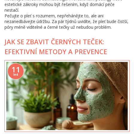
estetické zákroky mohou být řešením, když domácí péče
nestačí.
Pečujte o pleť s rozumem, nepřehánějte to, ale ani
nezanedbávejte údržbu. Za pár týdnů uvidíte, že pleť bude čistší,
póry méně viditelné a černé tečky už nebudou problém.
JAK SE ZBAVIT ČERNÝCH TEČEK:
EFEKTIVNÍ METODY A PREVENCE
11
led