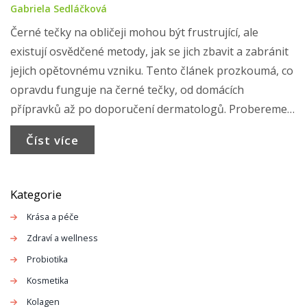
Gabriela Sedláčková
Černé tečky na obličeji mohou být frustrující, ale
existují osvědčené metody, jak se jich zbavit a zabránit
jejich opětovnému vzniku. Tento článek prozkoumá, co
opravdu funguje na černé tečky, od domácích
přípravků až po doporučení dermatologů. Probereme
také, jak správná prevence může hrát klíčovou roli v
Číst více
udržení čisté a zdravé pleti.
Kategorie
Krása a péče
Zdraví a wellness
Probiotika
Kosmetika
Kolagen