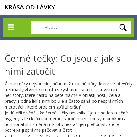
KRÁSA OD LÁVKY
Černé tečky: Co jsou a jak s
nimi zatočit
Černé tečky nejsou nic jiného než ucpané póry, které se otevřely
a ztmavly vlivem kontaktu s kyslíkem. Jsou to takové mini
nečistoty, které často najdete hlavně v oblasti nosu, čela a
brady. Hodně lidí s nimi bojuje a často sahá po nesprávných
metodách, které problém spíš zhoršují.
Je důležité vědět, že černé tečky nevznikají jen z nedostatečné
hygieny, ale i kvůli nadměrné tvorbě mazu, mrtvým buňkám a
hormonálním změnám. Proto nestačí jen pleť umýt, ale je
potřeba ji správně pečovat a čistit.